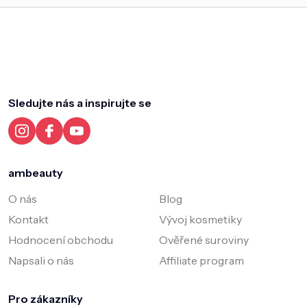
Z
á
p
a
Sledujte nás a inspirujte se
t
í
ambeauty
O nás
Blog
Kontakt
Vývoj kosmetiky
Hodnocení obchodu
Ověřené suroviny
Napsali o nás
Affiliate program
Pro zákazníky