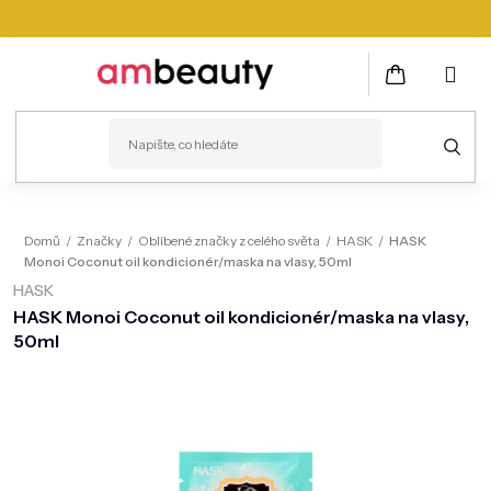
Přejít
na
obsah
NÁKUPNÍ
KOŠÍK
PLEŤ
Domů
/
Značky
/
Oblíbené značky z celého světa
/
HASK
/
HASK
Monoi Coconut oil kondicionér/maska na vlasy, 50ml
VLASY
HASK
ZDRAVÍ
HASK Monoi Coconut oil kondicionér/maska na vlasy,
50ml
KOSMETICKÉ PŘÍSTROJE
TĚLO
MUŽI