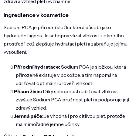
zdraví a vzhled pleti významné.
DOMÁCNOST
Ingredience v kosmetice
ZNAČKY
Sodium PCA je přírodní složka, která působí jako
O NÁS
hydratační agens. Je schopna vázat vlhkost z okolního
BLOG
prostředí, což zlepšuje hydrataci pleti a zabraňuje jejímu
vysoušení.
Přírodní hydratace:
Sodium PCA je složkou, která
přirozeně existuje v pokožce, a tím napomáhá
udržovat optimální úroveň vlhkosti.
Přísun živin:
Díky schopnosti udržovat vlhkost
zvyšuje Sodium PCA pružnost pleti a podporuje její
zdravý vzhled.
Jemná péče:
Je vhodná i pro citlivou pleť, protože
má mimořádně jemné účinky.