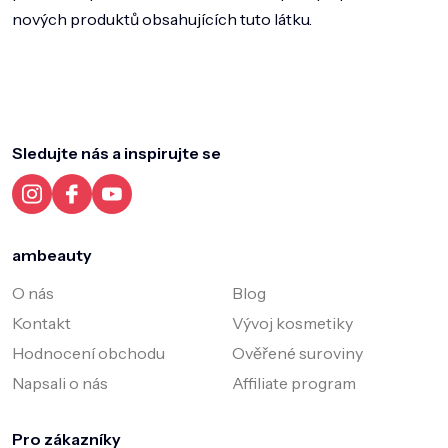
nových produktů obsahujících tuto látku.
Z
á
p
a
Sledujte nás a inspirujte se
t
í
ambeauty
O nás
Blog
Kontakt
Vývoj kosmetiky
Hodnocení obchodu
Ověřené suroviny
Napsali o nás
Affiliate program
Pro zákazníky