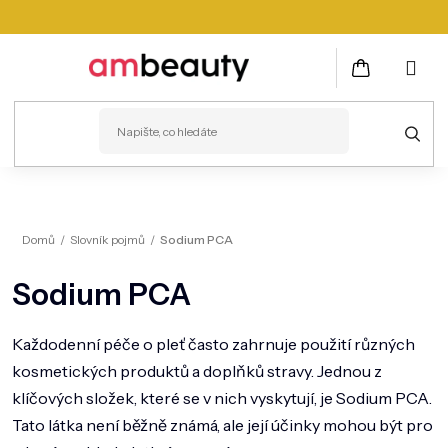
Přejít
na
obsah
NÁKUPNÍ
KOŠÍK
PLEŤ
Domů
/
Slovník pojmů
/
Sodium PCA
VLASY
Sodium PCA
ZDRAVÍ
KOSMETICKÉ PŘÍSTROJE
Každodenní péče o pleť často zahrnuje použití různých
kosmetických produktů a doplňků stravy. Jednou z
TĚLO
klíčových složek, které se v nich vyskytují, je Sodium
PCA
.
MUŽI
Tato látka není běžně známá, ale její účinky mohou být pro