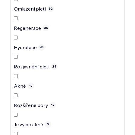
Omlazení pleti
32
Regenerace
36
Hydratace
44
Rozjasnění pleti
29
Akné
12
Rozšířené póry
17
Jizvy po akné
3