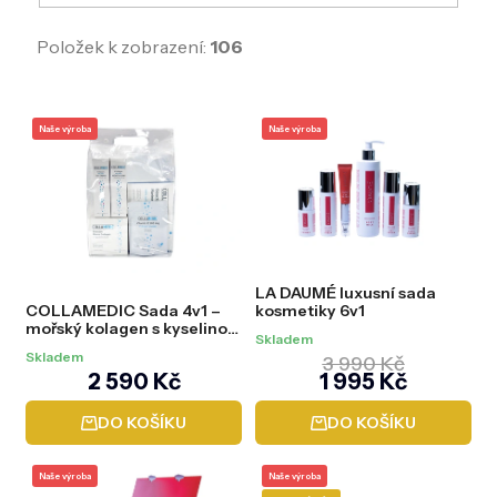
Položek k zobrazení:
106
V
ý
Naše výroba
Naše výroba
p
i
s
p
r
o
d
LA DAUMÉ luxusní sada
u
COLLAMEDIC Sada 4v1 –
kosmetiky 6v1
k
mořský kolagen s kyselinou
t
Skladem
hyaluronovou + krémy
Skladem
ů
3 990 Kč
2 590 Kč
1 995 Kč
DO KOŠÍKU
DO KOŠÍKU
Naše výroba
Naše výroba