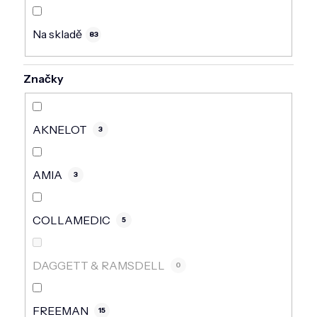
DOMÁCNOST
Na skladě
ZNAČKY
83
O NÁS
Značky
BLOG
AKNELOT
3
AMIA
3
COLLAMEDIC
5
DAGGETT & RAMSDELL
0
FREEMAN
15