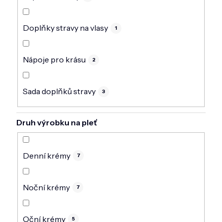
Doplňky stravy na vlasy
1
Nápoje pro krásu
2
Sada doplňků stravy
3
Druh výrobku na pleť
Denní krémy
7
Noční krémy
7
Oční krémy
5