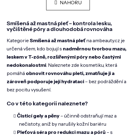
á
NAHORU
o
d
v
a
á
n
c
Smíšená až mastná pleť – kontrola lesku,
í
í
vyčištěné póry a dlouhodobá rovnováha
p
r
Kategorie
Smíšená až mastná pleť
na ambeauty.cz je
v
k
určená všem, kdo bojují s
nadměrnou tvorbou mazu,
y
leskem v T-zóně, rozšířenými póry nebo častými
v
nedokonalostmi
. Naleznete zde kosmetiku, která
ý
p
pomáhá
obnovit rovnováhu pleti, zmatňuje ji a
i
zároveň podporuje její hydrataci
– bez podráždění a
s
u
bez pocitu vysušení.
Co v této kategorii naleznete?
Čisticí gely a pěny
– účinně odstraňují maz a
nečistoty, aniž by narušily kožní bariéru
Pleťová séra pro redukci mazu a pórů
– s