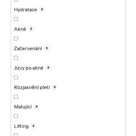
Hydratace
6
Akné
2
Začervenání
5
Jizvy po akné
3
Rozjasnění pleti
3
Matující
4
Lifting
3