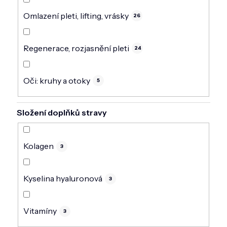
Omlazení pleti, lifting, vrásky
26
Regenerace, rozjasnění pleti
24
Oči: kruhy a otoky
5
Složení doplňků stravy
Kolagen
3
Kyselina hyaluronová
3
Vitamíny
3