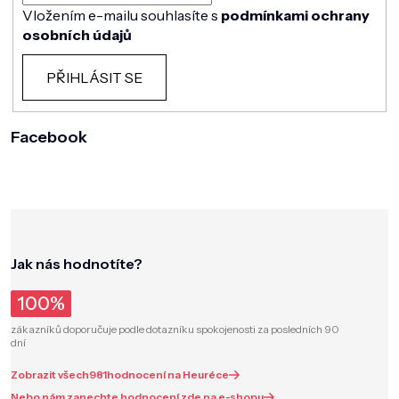
Vložením e-mailu souhlasíte s
podmínkami ochrany
osobních údajů
PŘIHLÁSIT SE
Facebook
Jak nás hodnotíte?
100%
zákazníků doporučuje podle dotazníku spokojenosti za posledních 90
dní
Zobrazit všech
981
hodnocení na Heuréce
Nebo nám zanechte hodnocení zde na e-shopu