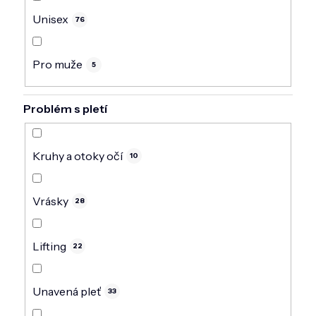
Unisex
76
Pro muže
5
Problém s pletí
Kruhy a otoky očí
10
Vrásky
28
Lifting
22
Unavená pleť
33