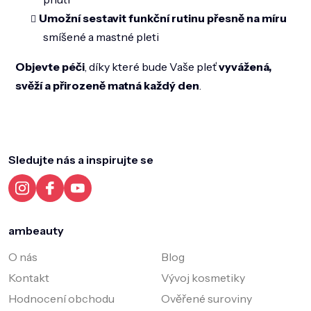
Umožní sestavit funkční rutinu přesně na míru
smíšené a mastné pleti
Objevte péči
, díky které bude Vaše pleť
vyvážená,
svěží a přirozeně matná každý den
.
Z
á
p
a
Sledujte nás a inspirujte se
t
í
ambeauty
O nás
Blog
Kontakt
Vývoj kosmetiky
Hodnocení obchodu
Ověřené suroviny