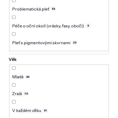
Problematická pleť
53
Péče o oční okolí (vrásky, řasy, obočí)
5
Pleť s pigmentovými skvrnami
23
Věk
Mladá
44
Zralá
70
V každém věku
51