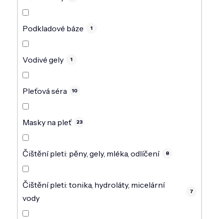
Podkladové báze
1
Vodivé gely
1
Pleťová séra
10
Masky na pleť
23
Čištění pleti: pěny, gely, mléka, odlíčení
8
Čištění pleti: tonika, hydroláty, micelární
7
vody