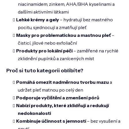
niacinamidem, zinkem, AHA/BHA kyselinami a
dalšími aktivními látkami
Lehké krémy a gely
– hydratují bez mastného
pocitu, sjednocují a zmatňují pleť
Masky pro problematickou a mastnou pleť
–
čisticí, jílové nebo exfoliační
Produkty pro lokální péči
– zaměřené na rychlé
zklidnění pupínků a zanícených míst
Proč si tuto kategorii oblíbíte?
Pomáhá omezit nadměrnou tvorbu mazu
a
udržet pleť matnou po celý den
Podporuje vyčištění a zmenšení pórů
Nabízí produkty, které zklidňují a redukují
nedokonalosti
Kombinuje účinnost s jemností
– bez vysušení a
pnutí