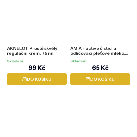
AKNELOT Prostě skvělý
AMIA - active čisticí a
regulační krém, 75 ml
odličovací pleťové mléko,
200 ml
Skladem
Skladem
99 Kč
65 Kč
DO KOŠÍKU
DO KOŠÍKU