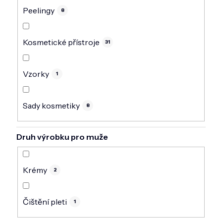
Peelingy
8
Kosmetické přístroje
31
Vzorky
1
Sady kosmetiky
8
Druh výrobku pro muže
Krémy
2
Čištění pleti
1