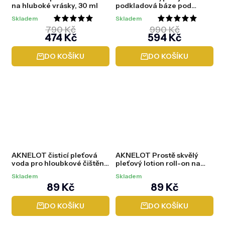
na hluboké vrásky, 30 ml
podkladová báze pod
make-up a oční stíny, 20 ml
Skladem
Skladem
Průměrné
Průměrné
790 Kč
990 Kč
474 Kč
594 Kč
hodnocení
hodnocení
produktu
produktu
DO KOŠÍKU
DO KOŠÍKU
je
je
5,0
5,0
z
z
5
5
hvězdiček.
hvězdiček.
AKNELOT čisticí pleťová
AKNELOT Prostě skvělý
voda pro hloubkové čištění,
pleťový lotion roll-on na
200 ml
akné, 20 ml
Skladem
Skladem
89 Kč
89 Kč
DO KOŠÍKU
DO KOŠÍKU