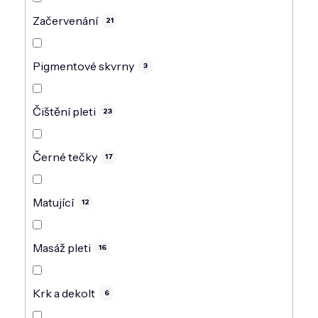
Začervenání
21
Pigmentové skvrny
3
Čištění pleti
23
Černé tečky
17
Matující
12
Masáž pleti
16
Krk a dekolt
6