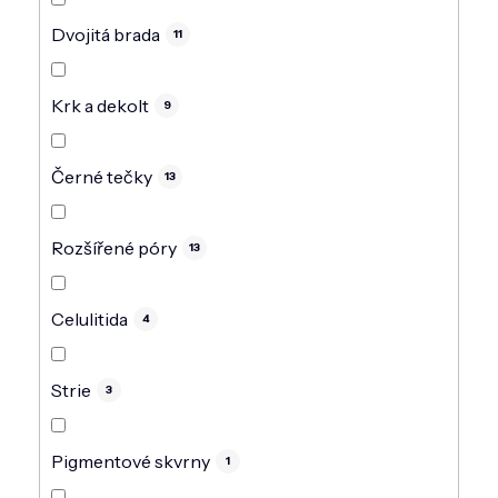
Dvojitá brada
11
Krk a dekolt
9
Černé tečky
13
Rozšířené póry
13
Celulitida
4
Strie
3
Pigmentové skvrny
1