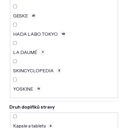
GESKE
41
HADA LABO TOKYO
18
LA DAUMÉ
7
SKINCYCLOPEDIA
3
YOSKINE
11
Druh doplňků stravy
Kapsle a tablety
3