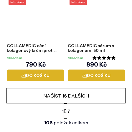
Naše výroba
Naše výroba
COLLAMEDIC oční
COLLAMEDIC sérum s
kolagenový krém proti
kolagenem, 50 ml
vráskám, 20 ml
Skladem
Skladem
Průměrné
790 Kč
890 Kč
hodnocení
DO KOŠÍKU
DO KOŠÍKU
produktu
je
5,0
NAČÍST 16 DALŠÍCH
z
S
5
t
1
7
r
hvězdiček.
O
á
106
položek celkem
v
n
l
k