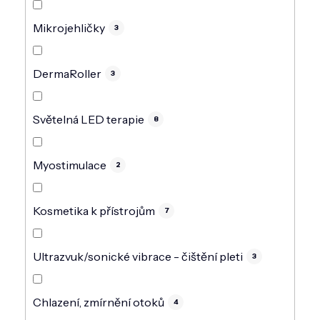
Mikrojehličky
3
DermaRoller
3
Světelná LED terapie
8
Myostimulace
2
Kosmetika k přístrojům
7
Ultrazvuk/sonické vibrace - čištění pleti
3
Chlazení, zmírnění otoků
4