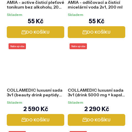
AMIA - active čisticí pleťové
AMIA - odličovací a čisticí
tonikum bez alkoholu, 200
micelární voda 2v1, 200 ml
ml
Skladem
Skladem
55 Kč
55 Kč
DO KOŠÍKU
DO KOŠÍKU
Naše výroba
Naše výroba
COLLAMEDIC luxusní sada
COLLAMEDIC luxusní sada
3v1 (beauty drink peptidy
3v1 (drink 5000 mg + kapsle
8000 mg + kapsle + sérum)
+ sérum)
Skladem
Skladem
2 590 Kč
2 290 Kč
DO KOŠÍKU
DO KOŠÍKU