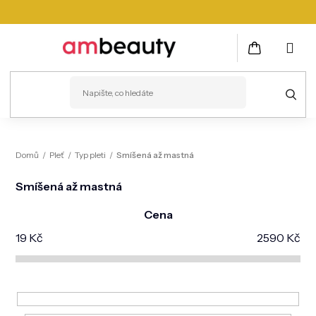
Přejít
na
obsah
NÁKUPNÍ
KOŠÍK
PLEŤ
Domů
/
Pleť
/
Typ pleti
/
Smíšená až mastná
VLASY
Smíšená až mastná
ZDRAVÍ
Cena
KOSMETICKÉ PŘÍSTROJE
19
Kč
2590
Kč
TĚLO
MUŽI