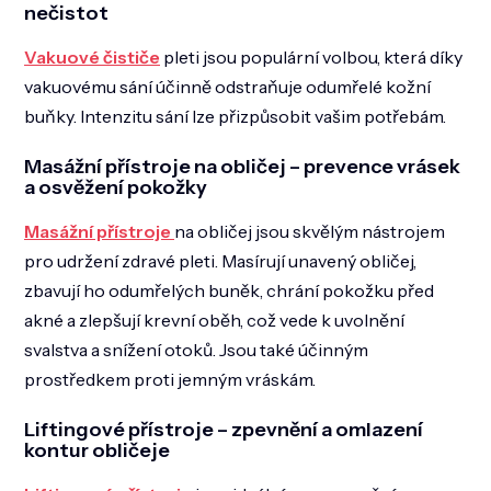
nečistot
Vakuové čističe
pleti jsou populární volbou, která díky
vakuovému sání účinně odstraňuje odumřelé kožní
buňky. Intenzitu sání lze přizpůsobit vašim potřebám.
Masážní přístroje na obličej – prevence vrásek
a osvěžení pokožky
Masážní přístroje
na obličej jsou skvělým nástrojem
pro udržení zdravé pleti. Masírují unavený obličej,
zbavují ho odumřelých buněk, chrání pokožku před
akné a zlepšují krevní oběh, což vede k uvolnění
svalstva a snížení otoků. Jsou také účinným
prostředkem proti jemným vráskám.
Liftingové přístroje – zpevnění a omlazení
kontur obličeje