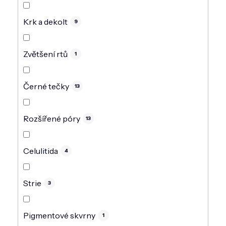
Krk a dekolt
9
Zvětšení rtů
1
Černé tečky
13
Rozšířené póry
13
Celulitida
4
Strie
3
Pigmentové skvrny
1