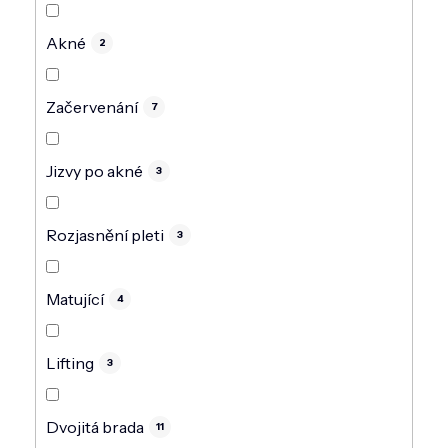
Akné
2
Začervenání
7
Jizvy po akné
3
Rozjasnění pleti
3
Matující
4
Lifting
3
Dvojitá brada
11