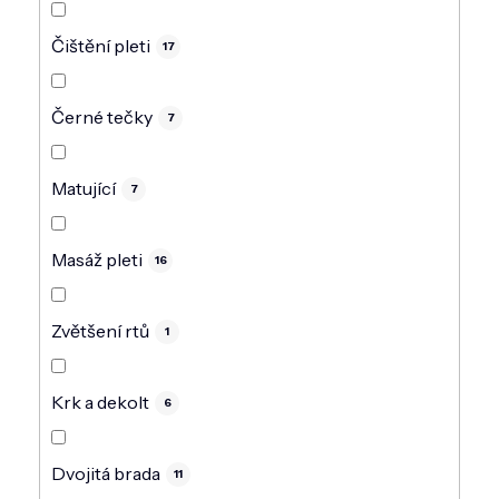
Čištění pleti
17
Černé tečky
7
Matující
7
Masáž pleti
16
Zvětšení rtů
1
Krk a dekolt
6
Dvojitá brada
11