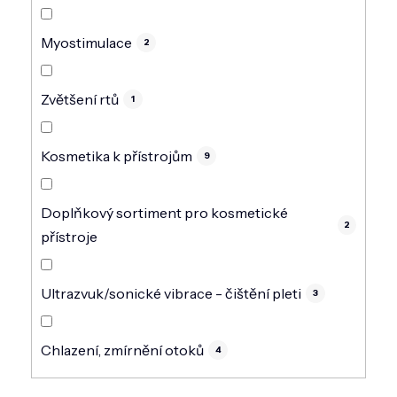
Myostimulace
2
Zvětšení rtů
1
Kosmetika k přístrojům
9
Doplňkový sortiment pro kosmetické
2
přístroje
Ultrazvuk/sonické vibrace - čištění pleti
3
Chlazení, zmírnění otoků
4