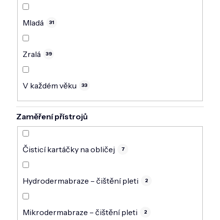
Mladá
31
Zralá
39
V každém věku
33
Zaměření přístrojů
Čisticí kartáčky na obličej
7
Hydrodermabraze – čištění pleti
2
Mikrodermabraze – čištění pleti
2