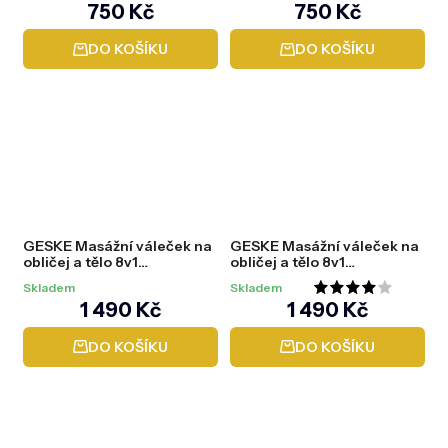
750 Kč
750 Kč
DO KOŠÍKU
DO KOŠÍKU
GESKE Masážní váleček na
GESKE Masážní váleček na
obličej a tělo 8v1
obličej a tělo 8v1
(MicroNeedle Face & Body
(MicroNeedle Face & Body
Skladem
Skladem
DermaRoller) Grey
DermaRoller) Pink
Průměrné
1 490 Kč
1 490 Kč
hodnocení
DO KOŠÍKU
DO KOŠÍKU
produktu
je
4,0
z