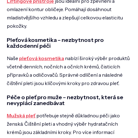
Liftingové přístroje
jsou ideální pro zpevnění a
omlazení kontur obličeje. Pomáhají dosáhnout
mladistvějšího vzhledu a zlepšují celkovou elasticitu
pokožky.
Pleťová kosmetika – nezbytnost pro
každodenní péči
Naše
pleťová kosmetika
nabízí široký výběr produktů
včetně denních, nočních a očních krémů, čisticích
přípravků a odličovačů. Správné odlíčení a následné
čištění pleti jsou klíčovými kroky pro zdravou pleť.
Péče o pleť pro muže – nezbytnost, která se
nevyplácí zanedbávat
Mužská pleť
potřebuje stejně důkladnou péči jako
ženská. Čištění pleti a vhodný výběr hydratačních
krémů jsou základními kroky. Pro více informací