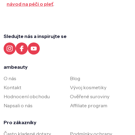
návod na péči o pleť
.
Z
á
p
a
Sledujte nás a inspirujte se
t
í
ambeauty
O nás
Blog
Kontakt
Vývoj kosmetiky
Hodnocení obchodu
Ověřené suroviny
Napsali o nás
Affiliate program
Pro zákazníky
Často kladené dotazy
Podmínky ochrany