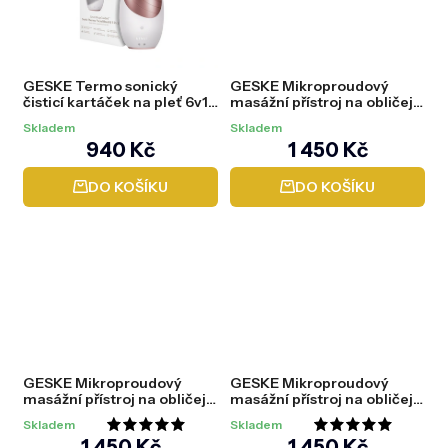
5
5
hvězdiček.
hvězdiček.
GESKE Termo sonický
GESKE Mikroproudový
čisticí kartáček na pleť 6v1
masážní přístroj na obličej
(Sonic Thermo Facial
pro lifting pleti 6v1
Skladem
Skladem
Brush) Starlight
(MicroCurrent FaceLifter)
940 Kč
1 450 Kč
Grey
DO KOŠÍKU
DO KOŠÍKU
GESKE Mikroproudový
GESKE Mikroproudový
masážní přístroj na obličej
masážní přístroj na obličej
pro lifting pleti 6v1
pro lifting 6v1
Skladem
Skladem
(MicroCurrent FaceLifter)
(MicroCurrentFaceLifter)
Průměrné
Průměrné
1 450 Kč
1 450 Kč
Pink
Starlight