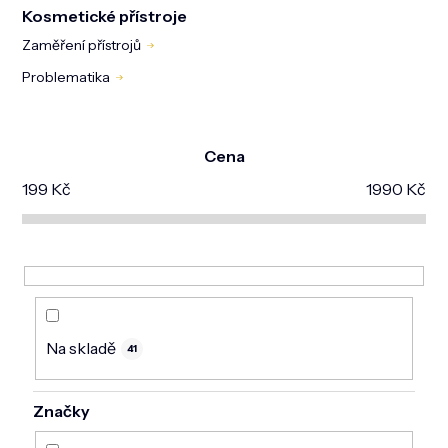
DOMÁCNOST
Kosmetické přístroje
Zaměření přístrojů
ZNAČKY
Problematika
O NÁS
BLOG
Cena
199
Kč
1990
Kč
Na skladě
41
Značky