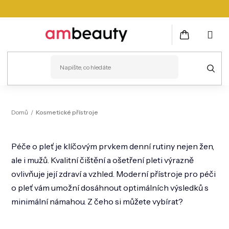
Přejít
na
obsah
NÁKUPNÍ
KOŠÍK
PLEŤ
Domů
/
Kosmetické přístroje
VLASY
Péče o pleť je klíčovým prvkem denní rutiny nejen žen,
ZDRAVÍ
ale i mužů. Kvalitní čištění a ošetření pleti výrazně
KOSMETICKÉ PŘÍSTROJE
ovlivňuje její zdraví a vzhled. Moderní přístroje pro péči
o pleť vám umožní dosáhnout optimálních výsledků s
TĚLO
minimální námahou. Z čeho si můžete vybírat?
MUŽI