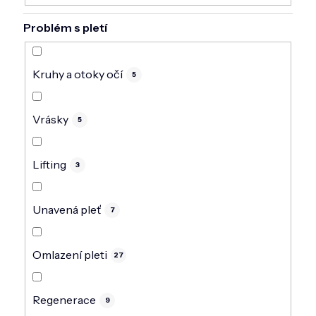
Problém s pletí
Kruhy a otoky očí
5
Vrásky
5
Lifting
3
Unavená pleť
7
Omlazení pleti
27
Regenerace
9