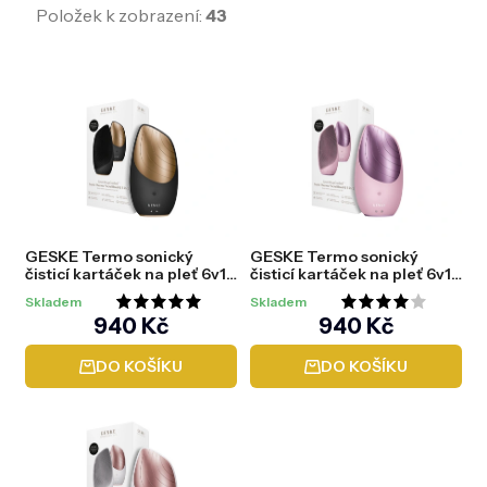
Položek k zobrazení:
43
V
ý
p
i
s
p
r
o
d
GESKE Termo sonický
GESKE Termo sonický
u
čisticí kartáček na pleť 6v1
čisticí kartáček na pleť 6v1
k
(Sonic Thermo Facial
(Sonic Thermo Facial
t
Skladem
Skladem
Brush) Grey
Brush) Pink
Průměrné
Průměrné
ů
940 Kč
940 Kč
hodnocení
hodnocení
DO KOŠÍKU
DO KOŠÍKU
produktu
produktu
je
je
5,0
4,0
z
z