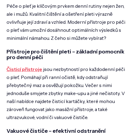
n
c
Péče o pleť je klíčovým prvkem denní rutiny nejen žen,
í
í
p
ale i mužů. Kvalitní čištění a ošetření pleti výrazně
r
ovlivňuje její zdraví a vzhled. Moderní přístroje pro péči
v
k
o pleť vám umožní dosáhnout optimálních výsledků s
y
minimální námahou. Z čeho si můžete vybírat?
v
ý
Přístroje pro čištění pleti – základní pomocník
p
pro denní péči
i
s
u
Čisticí přístroje
jsou nezbytností pro každodenní péči
o pleť. Pomáhají při ranní očistě, kdy odstraňují
přebytečný maz a osvěžují pokožku. Večer s nimi
jednoduše smyjete zbytky make-upu a jiné nečistoty. V
naší nabídce najdete čisticí kartáčky, které mohou
zároveň fungovat jako masážní přístroje, a také
ultrazvukové, vodní či vakuové čističe.
Vakuové čističe – efektivní odstranění