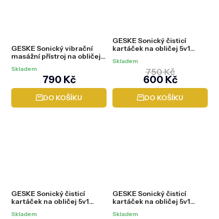
hvězdiček.
GESKE Sonický čisticí
GESKE Sonický vibrační
kartáček na obličej 5v1
masážní přístroj na obličej
(Sonic Facial Brush) Grey
Skladem
4v1 (Sonic Facial Roller)
(600 Kč/ZDARMA při
Skladem
750 Kč
Starlight
nákupu nad 3000 Kč)
790 Kč
600 Kč
DO KOŠÍKU
DO KOŠÍKU
GESKE Sonický čisticí
GESKE Sonický čisticí
kartáček na obličej 5v1
kartáček na obličej 5v1
(Sonic Facial Brush) Pink
(Sonic Facial Brush)
Skladem
Skladem
Starlight