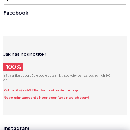
Facebook
Jak nás hodnotíte?
100%
zákazníků doporučuje podle dotazníku spokojenosti za posledních 90
dní
Zobrazit všech
981
hodnocení na Heuréce
Nebo nám zanechte hodnocení zde na e-shopu
Instagram