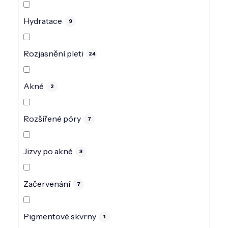
Hydratace
9
Rozjasnění pleti
24
Akné
2
Rozšířené póry
7
Jizvy po akné
3
Začervenání
7
Pigmentové skvrny
1