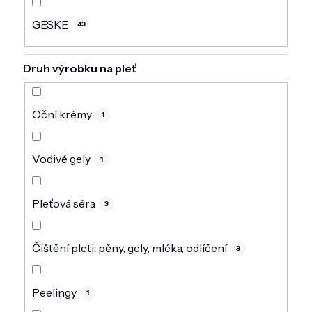
GESKE
43
Druh výrobku na pleť
Oční krémy
1
Vodivé gely
1
Pleťová séra
3
Čištění pleti: pěny, gely, mléka, odlíčení
3
Peelingy
1