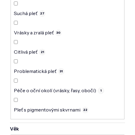
Suchá pleť
27
Vrásky a zralá pleť
30
Citlivá pleť
21
Problematická pleť
31
Péče o oční okolí (vrásky, řasy, obočí)
1
Pleť s pigmentovými skvrnami
22
Věk