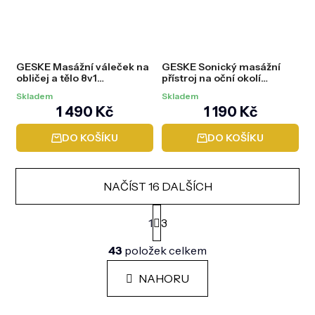
5
hvězdiček.
GESKE Masážní váleček na
GESKE Sonický masážní
obličej a tělo 8v1
přístroj na oční okolí
(MicroNeedle Face & Body
(otoky/kruhy pod očima)
Skladem
Skladem
DermaRoller) Starlight
6v1 (Warm&Cool Energizer)
1 490 Kč
1 190 Kč
DO KOŠÍKU
DO KOŠÍKU
NAČÍST 16 DALŠÍCH
S
t
1
3
r
O
á
43
položek celkem
v
n
l
k
á
NAHORU
o
d
v
a
á