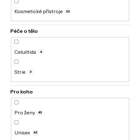
Kosmetické přístroje
32
Péče o tělo
Celulitida
4
Strie
3
Pro koho
Pro ženy
43
Unisex
42