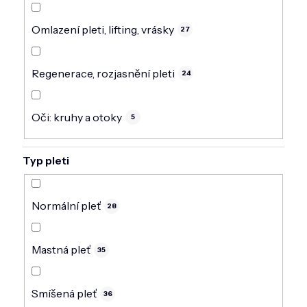
Omlazení pleti, lifting, vrásky
27
Regenerace, rozjasnění pleti
24
Oči: kruhy a otoky
5
Typ pleti
Normální pleť
28
Mastná pleť
35
Smíšená pleť
36