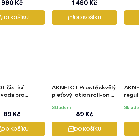
990 Kč
1 490 Kč
ead Remover)
Starlight
DO KOŠÍKU
DO KOŠÍKU
 čisticí
AKNELOT Prostě skvělý
AKNE
 voda pro
pleťový lotion roll-on na
regul
vé čištění, 200
akné, 20 ml
Skladem
Sklad
89 Kč
89 Kč
DO KOŠÍKU
DO KOŠÍKU