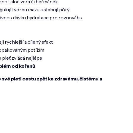
enol, aloe vera či heřmánek
gulují tvorbu mazu a stahují póry
rávnou dávku hydratace pro rovnováhu
jí rychlejší a cílený efekt
jít opakovaným potížím
 pleť zvládá nejlépe
roblém od kořenů
te své pleti cestu zpět ke zdravému, čistému a