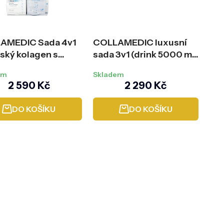
k
t
ů
AMEDIC Sada 4v1
COLLAMEDIC luxusní
ský kolagen s
sada 3v1 (drink 5000 mg
inou hyaluronovou
+ kapsle + sérum)
em
Skladem
my
2 590 Kč
2 290 Kč
DO KOŠÍKU
DO KOŠÍKU