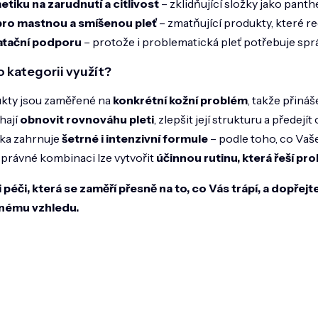
u
tiku na zarudnutí a citlivost
– zklidňující složky jako panth
pro mastnou a smíšenou pleť
– zmatňující produkty, které re
atační podporu
– protože i problematická pleť potřebuje sp
o kategorii využít?
kty jsou zaměřené na
konkrétní kožní problém
, takže přináše
hají
obnovit rovnováhu pleti
, zlepšit její strukturu a přede
ka zahrnuje
šetrné i intenzivní formule
– podle toho, co Vaše
správné kombinaci lze vytvořit
účinnou rutinu, která řeší p
 péči, která se zaměří přesně na to, co Vás trápí, a dopřej
nému vzhledu.