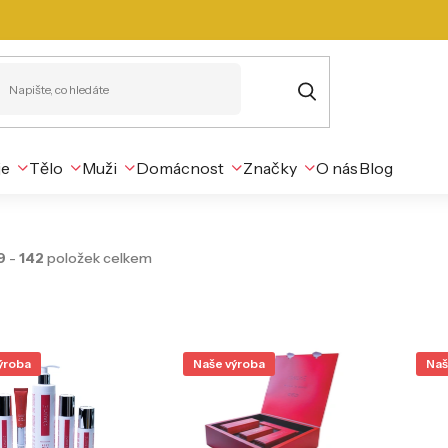
je
Tělo
Muži
Domácnost
Značky
O nás
Blog
9
-
142
položek celkem
ýroba
Naše výroba
Naš