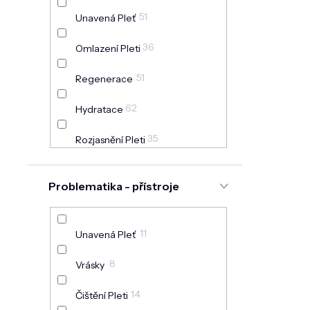
51
Unavená Pleť
36
Omlazení Pleti
51
Regenerace
62
Hydratace
35
Rozjasnění Pleti
7
Akné
Problematika - přístroje
11
Rozšířené Póry
3
Jizvy Po Akné
11
Unavená Pleť
30
Začervenání
8
Vrásky
3
Pigmentové Skvrny
14
Čištění Pleti