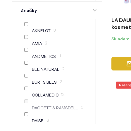
n
o
e
Značky
d
l
u
LA DAU
k
kosmeti
t
3
AKNELOT
ů
Skladem
2
AMIA
1
ANDMETICS
2
BEE NATURAL
2
BURT'S BEES
Naše v
12
COLLAMEDIC
0
DAGGETT & RAMSDELL
6
DAISE