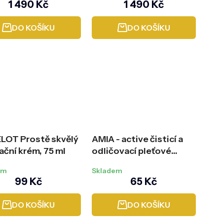
1 490 Kč
1 490 Kč
hodnocení
produktu
DO KOŠÍKU
DO KOŠÍKU
je
4,0
z
5
hvězdiček.
LOT Prostě skvělý
AMIA - active čisticí a
ační krém, 75 ml
odličovací pleťové
mléko, 200 ml
em
Skladem
99 Kč
65 Kč
DO KOŠÍKU
DO KOŠÍKU