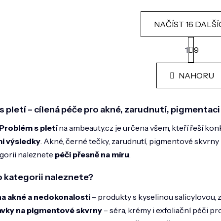
NAČÍST 16 DALŠ
S
t
1
9
O
r
v
á
l
n
NAHORU
á
k
o
d
v
a
á
 pletí – cílená péče pro akné, zarudnutí, pigmentaci 
c
n
í
í
Problém s pletí
na ambeauty.cz je určena všem, kteří řeší kon
p
r
mi výsledky
. Akné, černé tečky, zarudnutí, pigmentové skvrn
v
egorii naleznete
péči přesně na míru
.
k
y
v
o kategorii naleznete?
ý
p
na akné a nedokonalosti
– produkty s kyselinou salicylovou
i
avky na pigmentové skvrny
– séra, krémy i exfoliační péči p
s