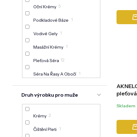
Blackh
5
Oční Krémy
Grey
1
Podkladové Báze
1
Vodivé Gely
1
Masážní Krémy
12
Pleťová Séra
1
Séra Na Řasy A Obočí
AKNELOT
26
Masky Na Pleť
pleťová
Druh výrobku pro muže
hloubko
Čištění Pleti: Pěny, Gely,
7
Skladem
Mléka, Odlíčení
ml
2
Krémy
Čištění Pleti: Tonika,
3
Hydroláty, Micelární Vody
1
Čištění Pleti