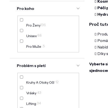
Kosme
Péči 
Pro koho
Hydr
Proč tut
136
Pro Ženy
Produ
88
Unisex
Pomá
5
Pro Muže
Nabíd
Díky 
Vyberte si
Problém s pletí
sjednoce
12
Kruhy A Otoky Očí
43
Vrásky
34
Lifting