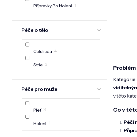
6
Peelingy
1
Přípravky Po Holení
32
Kosmetické Přístroje
Péče o tělo
2
Vzorky
10
Sady Kosmetiky
4
Celulitida
16
Produkty Péče O Rty
3
Strie
Problém s
Kategorie
viditelný
Péče pro muže
v této kat
Co v tét
3
Pleť
Péči 
1
Holení
Přípr