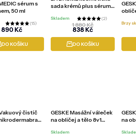
EDIC sérum s
GESK
sada krémů plus sérum
em, 50 ml
oblič
ZDARMA
9v1 (
Skladem
Průměrné
Brzy s
1 880 Kč
Rene
Průměrné
890 Kč
838 Kč
hodnocení
hodnocení
produktu
produktu
DO KOŠÍKU
DO KOŠÍKU
je
je
5,0
5,0
z
z
5
5
hvězdiček.
hvězdiček.
akuový čistič
GESKE Masážní váleček
GESK
 mikrodermabrazí
na obličej a tělo 8v1
na obl
é tečky 7v1
(MicroNeedle Face &
(Micr
Skladem
Sklad
Dermabrasion
Body DermaRoller)
Body 