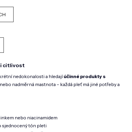
ÍCH
i citlivost
krétní nedokonalosti a hledají
účinné produkty s
y nebo nadměrná mastnota – každá pleť má jiné potřeby a
, zinkem nebo niacinamidem
ro sjednocený tón pleti