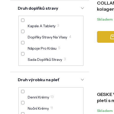
17
FREEMAN
COLLAM
Druh doplňků stravy
kolagen
43
GESKE
Skladem
26
HADA LABO TOKYO
3
Kapsle A Tablety
6
HELLE
4
Doplňky Stravy Na Vlasy
9
LA DAUMÉ
5
Nápoje Pro Krásu
4
SKINCYCLOPEDIA
3
Sada Doplňků Stravy
9
YOSKINE
Druh výrobku na pleť
GESKE V
13
Denní Krémy
pleti s
na čern
11
Noční Krémy
Skladem
(Micro