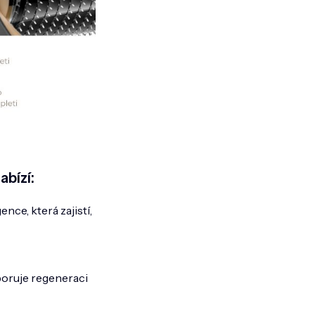
abízí:
nce, která zajistí,
poruje regeneraci