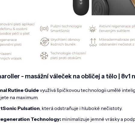
ller - masážní váleček na obličej a tělo | 8v1 n
nal Rutine Guide
využívá špičkovou technologii umělé intelige
žijete na maximum.
tSonic Pulsation
, která odstraňuje i hluboké nečistoty.
Regeneration Technology:
m
inimalizuje jemné vrásky a pod