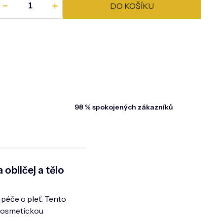
DO KOŠÍKU
98 % spokojených zákazníků
obličej a tělo
 péče o pleť. Tento
 kosmetickou