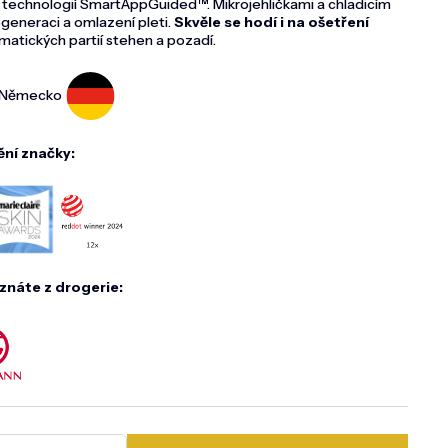
echnologií SmartAppGuided™. Mikrojehličkami a chladicím
eneraci a omlazení pleti.
Skvěle se hodí i na ošetření
atických partií stehen a pozadí.
Německo
ění značky:
znáte z drogerie: