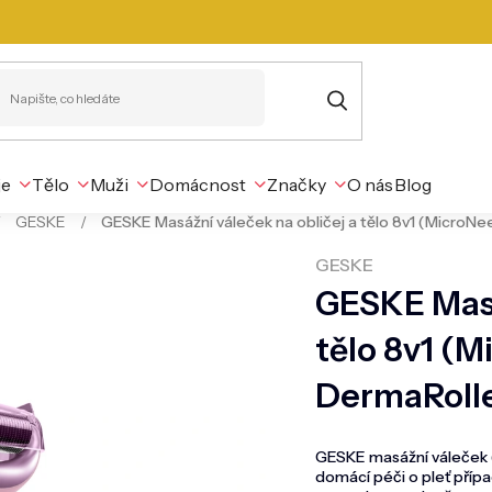
je
Tělo
Muži
Domácnost
Značky
O nás
Blog
/
GESKE
/
GESKE Masážní váleček na obličej a tělo 8v1 (MicroNe
GESKE
GESKE Masá
tělo 8v1 (
DermaRolle
GESKE masážní váleček (
domácí péči o pleť přípa