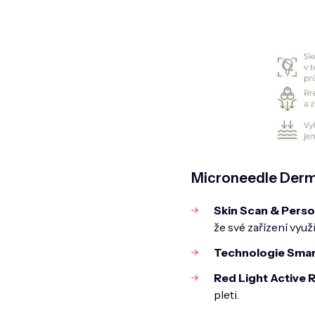
Microneedle Dermaro
Skin Scan & Perso
že své zařízení vyu
Technologie Smar
Red Light Active 
pleti.