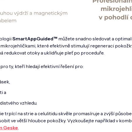
ologii
SmartAppGuided™
můžete snadno sledovat a optimali
 mikrojehličkami, které efektivně stimulují regeneraci pokožky
 redukovat otoky a uklidňuje pleť po proceduře.
ro ty, kteří hledají efektivní řešení pro:
ásek,
ti a
distvého vzhledu.
e trpící na strie a celulitidu skvěle promasíruje a zvýší působ
sobit ve větší hloubce pokožky. Vyzkoušejte například v komb
m Geske
.