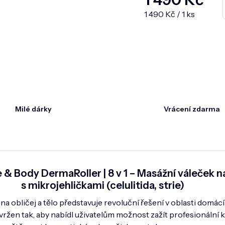
Měrná cena:
1 490 Kč / 1 ks
Milé dárky
Vrácení zdarma
& Body DermaRoller | 8 v 1 – Masážní váleček na 
s mikrojehličkami (celulitida, strie)
 obličej a tělo představuje revoluční řešení v oblasti domácí
navržen tak, aby nabídl uživatelům možnost zažít profesionální