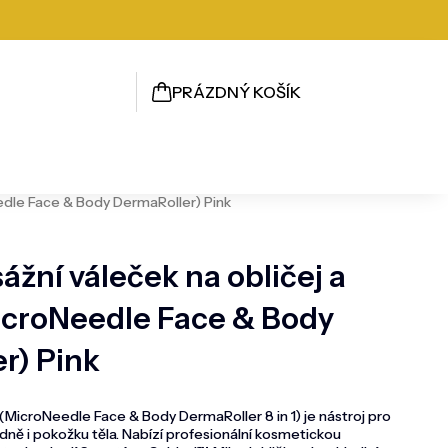
PRÁZDNÝ KOŠÍK
NÁKUPNÍ
KOŠÍK
edle Face & Body DermaRoller) Pink
žní váleček na obličej a
MicroNeedle Face & Body
r) Pink
MicroNeedle Face & Body DermaRoller 8 in 1) je nástroj pro
dně i pokožku těla. Nabízí profesionální kosmetickou