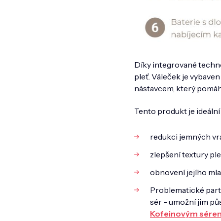
Díky integrované techn
pleť. Váleček je vybaven
nástavcem, který pomáhá
Tento produkt je ideální p
redukci jemných vr
zlepšení textury ple
obnovení jejího mla
Problematické parti
sér - umožní jim pů
Kofeinovým sére