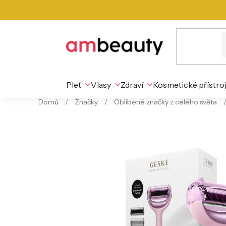
Přejít
na
obsah
Pleť
Vlasy
Zdraví
Kosmetické přístro
Domů
/
Značky
/
Oblíbené značky z celého světa