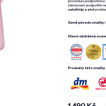
proceduru podpořenou t
nástavcem podpoříte reg
celulitidy a strií
problem
Země původu značky:
Hlavní obdržená ocen
Produkty této značky 
1 490 Kč