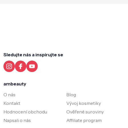
Z
á
p
a
Sledujte nás a inspirujte se
t
í
ambeauty
O nás
Blog
Kontakt
Vývoj kosmetiky
Hodnocení obchodu
Ověřené suroviny
Napsali o nás
Affiliate program