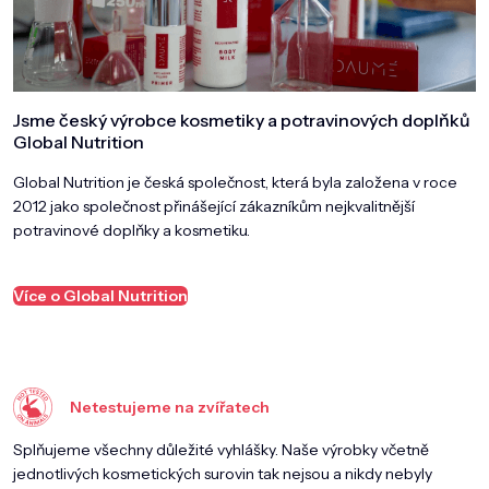
DOMÁCNOST
ZNAČKY
O NÁS
Jsme český výrobce kosmetiky a potravinových doplňků
Global Nutrition
BLOG
Global Nutrition je česká společnost, která byla založena v roce
2012 jako společnost přinášející zákazníkům nejkvalitnější
potravinové doplňky a kosmetiku.
Více o Global Nutrition
Netestujeme na zvířatech
Splňujeme všechny důležité vyhlášky. Naše výrobky včetně
jednotlivých kosmetických surovin tak nejsou a nikdy nebyly