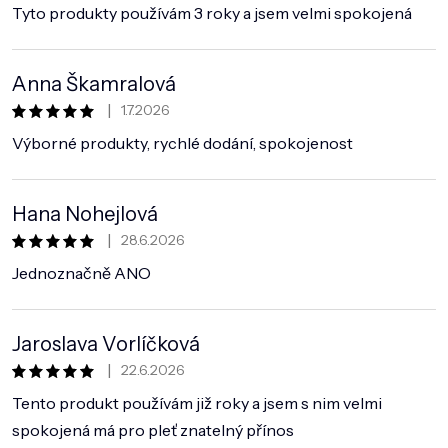
Tyto produkty používám 3 roky a jsem velmi spokojená
Anna Škamralová
|
1.7.2026
Hodnocení obchodu je 5 z 5 hvězdiček.
Výborné produkty, rychlé dodání, spokojenost
Hana Nohejlová
|
28.6.2026
Hodnocení obchodu je 5 z 5 hvězdiček.
Jednoznačně ANO
Jaroslava Vorlíčková
|
22.6.2026
Hodnocení obchodu je 5 z 5 hvězdiček.
Tento produkt používám již roky a jsem s nim velmi
spokojená má pro pleť znatelný přínos