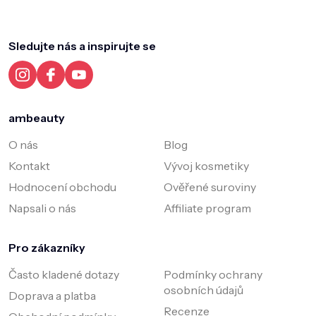
Z
í
c
á
í
p
p
a
Sledujte nás a inspirujte se
r
t
v
í
k
y
v
ambeauty
ý
p
O nás
Blog
i
s
Kontakt
Vývoj kosmetiky
u
Hodnocení obchodu
Ověřené suroviny
Napsali o nás
Affiliate program
Pro zákazníky
Často kladené dotazy
Podmínky ochrany
osobních údajů
Doprava a platba
Recenze