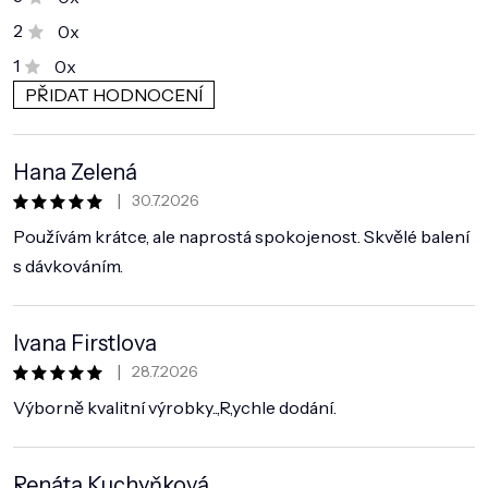
DOMÁCNOST
2
0x
ZNAČKY
1
0x
PŘIDAT HODNOCENÍ
O NÁS
V
ý
BLOG
p
Hana Zelená
i
|
s
30.7.2026
Hodnocení obchodu je 5 z 5 hvězdiček.
h
Používám krátce, ale naprostá spokojenost. Skvělé balení
o
d
s dávkováním.
n
o
c
Ivana Firstlova
e
n
|
28.7.2026
Hodnocení obchodu je 5 z 5 hvězdiček.
í
Výborně kvalitní výrobky..,R,ychle dodání.
Renáta Kuchyňková