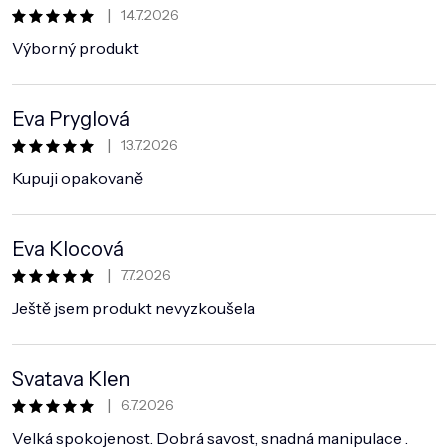
|
14.7.2026
Hodnocení obchodu je 5 z 5 hvězdiček.
Výborný produkt
Eva Pryglová
|
13.7.2026
Hodnocení obchodu je 5 z 5 hvězdiček.
Kupuji opakovaně
Eva Klocová
|
7.7.2026
Hodnocení obchodu je 5 z 5 hvězdiček.
Ještě jsem produkt nevyzkoušela
Svatava Klen
|
6.7.2026
Hodnocení obchodu je 5 z 5 hvězdiček.
Velká spokojenost. Dobrá savost, snadná manipulace .