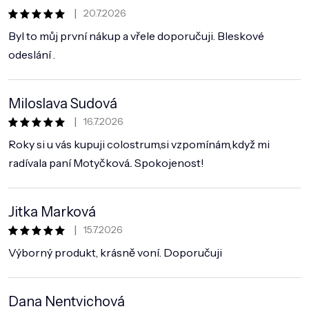
|
20.7.2026
Hodnocení obchodu je 5 z 5 hvězdiček.
Byl to můj první nákup a vřele doporučuji. Bleskové
odeslání .
Miloslava Sudová
|
16.7.2026
Hodnocení obchodu je 5 z 5 hvězdiček.
Roky si u vás kupuji colostrum,si vzpomínám,když mi
radívala paní Motyčková.. Spokojenost!
Jitka Marková
|
15.7.2026
Hodnocení obchodu je 5 z 5 hvězdiček.
Výborný produkt, krásně voní. Doporučuji
Dana Nentvichová