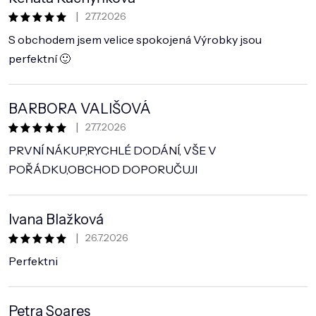
|
27.7.2026
Hodnocení obchodu je 5 z 5 hvězdiček.
S obchodem jsem velice spokojená Výrobky jsou
perfektní 🙂
BARBORA VALIŠOVÁ
|
27.7.2026
Hodnocení obchodu je 5 z 5 hvězdiček.
PRVNÍ NÁKUP,RYCHLÉ DODÁNÍ, VŠE V
POŘÁDKU,OBCHOD DOPORUČUJI
Ivana Blažková
|
26.7.2026
Hodnocení obchodu je 5 z 5 hvězdiček.
Perfektni
Petra Soares