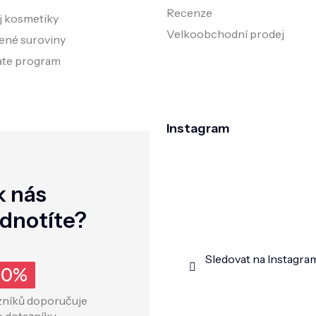
Recenze
j kosmetiky
Velkoobchodní prodej
ené suroviny
iate program
Instagram
k nás
dnotíte?
Sledovat na Instagra
00%
zníků doporučuje
e dotazníku