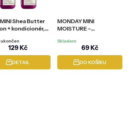
k
t
ů
MINI Shea Butter
MONDAY MINI
n + kondicionér,
MOISTURE –
0 ml
kondicionér na suché
 ukončen
Skladem
vlasy, 90 ml
129 Kč
69 Kč
DETAIL
DO KOŠÍKU