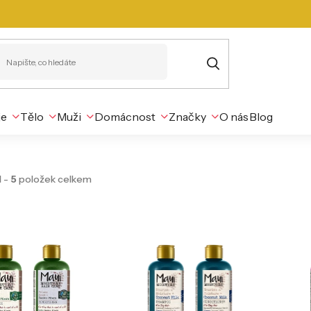
je
Tělo
Muži
Domácnost
Značky
O nás
Blog
1
-
5
položek celkem