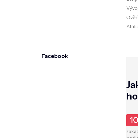
Vývo
Ověř
Affil
Facebook
Ja
ho
1
záka
podl