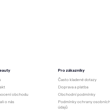
p
i
s
u
eauty
Pro zákazníky
s
Často kladené dotazy
akt
Doprava a platba
ocení obchodu
Obchodní podmínky
li o nás
Podmínky ochrany osobníc
údajů