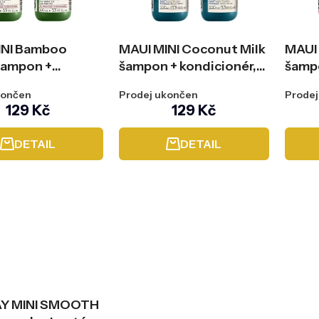
INI Bamboo
MAUI MINI Coconut Milk
MAUI 
šampon +
šampon + kondicionér,
šampo
onér, 2x100 ml
2x100 ml
2x10
končen
Prodej ukončen
Prodej
129 Kč
129 Kč
DETAIL
DETAIL
Y MINI SMOOTH