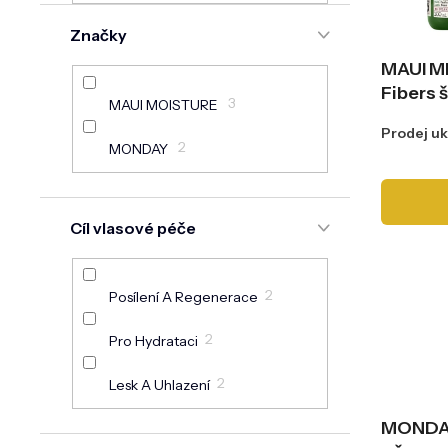
n
o
e
Značky
d
l
u
MAUI M
k
Fibers 
t
3
MAUI MOISTURE
ů
kondici
Prodej u
2
MONDAY
Cíl vlasové péče
2
Posílení A Regenerace
2
Pro Hydrataci
2
Lesk A Uhlazení
MONDA