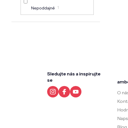
1
Nepoddajné
Z
á
p
a
t
Sledujte nás a inspirujte
í
se
amb
O ná
Kont
Hodn
Napsa
Blog