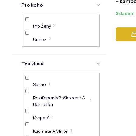
– šampo
Pro koho
vlasy, 9
Skladem
2
Pro Ženy
2
Unisex
Typ vlasů
1
Suché
Roztřepené/poškozené A
1
Bez Lesku
1
Krepaté
1
Kudrnaté A Vlnité