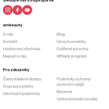
Sledujte nás a inspirujte se
t
í
ambeauty
O nás
Blog
Kontakt
Vývoj kosmetiky
Hodnocení obchodu
Ověřené suroviny
Napsali o nás
Affiliate program
Pro zákazníky
Často kladené dotazy
Podmínky ochrany
osobních údajů
Doprava a platba
Recenze
Obchodní podmínky
Velkoobchodní prodej