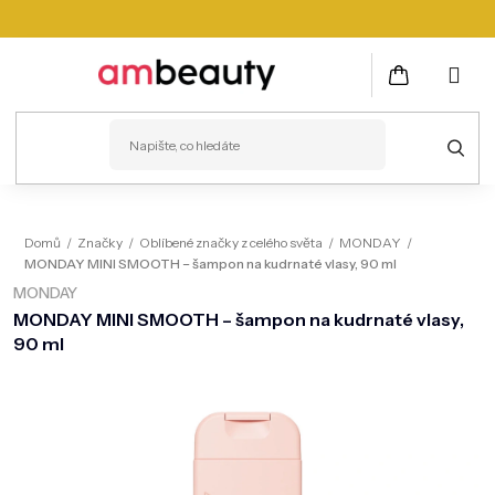
Přejít
na
obsah
NÁKUPNÍ
KOŠÍK
PLEŤ
Domů
/
Značky
/
Oblíbené značky z celého světa
/
MONDAY
/
MONDAY MINI SMOOTH – šampon na kudrnaté vlasy, 90 ml
VLASY
MONDAY
ZDRAVÍ
MONDAY MINI SMOOTH – šampon na kudrnaté vlasy,
90 ml
KOSMETICKÉ PŘÍSTROJE
TĚLO
MUŽI