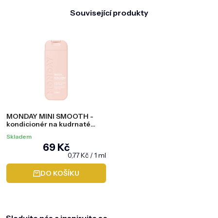
Související produkty
MONDAY MINI SMOOTH -
kondicionér na kudrnaté
vlasy, 90 ml
Skladem
69 Kč
Měrná
0,77 Kč / 1 ml
cena:
DO KOŠÍKU
Z
á
p
a