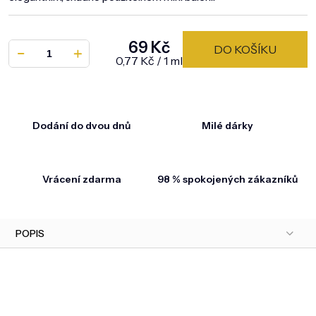
69 Kč
DO KOŠÍKU
Měrná cena:
0,77 Kč / 1 ml
Dodání do dvou dnů
Milé dárky
Vrácení zdarma
98 % spokojených zákazníků
POPIS