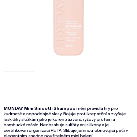
DOMÁCNOST
ZNAČKY
O NÁS
BLOG
MONDAY Mini Smooth
Shampoo
mění pravidla hry pro
kudrnaté a nepoddajné vlasy. Bojuje proti krepatění a zvyšuje
lesk díky složkám jako je kořen zázvoru, rýžový protein a
bambucké máslo. Neobsahuje sulfáty ani silikony a je
certifikován organizací PETA. Slibuje jemnou, obnovující péči v
elegantním, snadno použitelném mini balení.