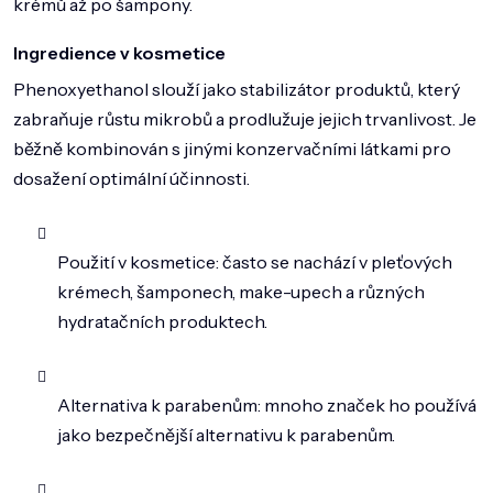
krémů až po šampony.
DOMÁCNOST
Ingredience v kosmetice
ZNAČKY
Phenoxyethanol slouží jako stabilizátor produktů, který
O NÁS
zabraňuje růstu mikrobů a prodlužuje jejich trvanlivost. Je
BLOG
běžně kombinován s jinými konzervačními látkami pro
dosažení optimální účinnosti.
Použití v kosmetice: často se nachází v pleťových
krémech, šamponech, make-upech a různých
hydratačních produktech.
Alternativa k parabenům: mnoho značek ho používá
jako bezpečnější alternativu k parabenům.