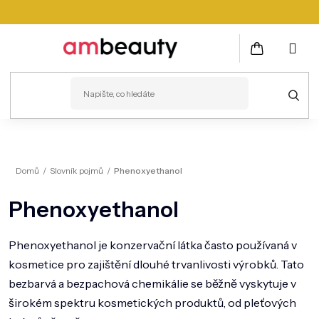
Přejít
na
obsah
NÁKUPNÍ
KOŠÍK
PLEŤ
Domů
/
Slovník pojmů
/
Phenoxyethanol
VLASY
Phenoxyethanol
ZDRAVÍ
KOSMETICKÉ PŘÍSTROJE
Phenoxyethanol je konzervační látka často používaná v
kosmetice pro zajištění dlouhé trvanlivosti výrobků. Tato
TĚLO
bezbarvá a bezpachová chemikálie se běžně vyskytuje v
MUŽI
širokém spektru kosmetických produktů, od pleťových