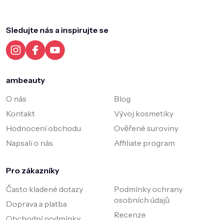
á
p
a
Sledujte nás a inspirujte se
t
í
ambeauty
O nás
Blog
Kontakt
Vývoj kosmetiky
Hodnocení obchodu
Ověřené suroviny
Napsali o nás
Affiliate program
Pro zákazníky
Často kladené dotazy
Podmínky ochrany
osobních údajů
Doprava a platba
Recenze
Obchodní podmínky