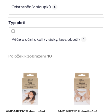
Odstranění chloupků
5
Typ pleti
Péče o oční okolí (vrásky, řasy, obočí)
1
Položek k zobrazení:
10
V
ý
p
i
s
p
r
o
d
ANDMETICS depilační
ANDMETICS depilační