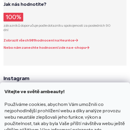
Jak nás hodnotíte?
100%
zákazníků doporučuje podle dotazníku spokojenosti za posledních 90
dní
Zobrazit všech
981
hodnocení na Heuréce
Nebo nám zanechte hodnocení zde na e-shopu
Instagram
Vítejte ve světě ambeauty!
Používáme cookies, abychom Vám umožnili co
nejpohodlnější prohlížení webu a díky analýze provozu
webu neustále zlepšovali jeho funkce, výkon a
použitelnost, tak aby byla Vaše příští návštěva webu ještě
větším zážitkem. Více informací naleznete
zde
.