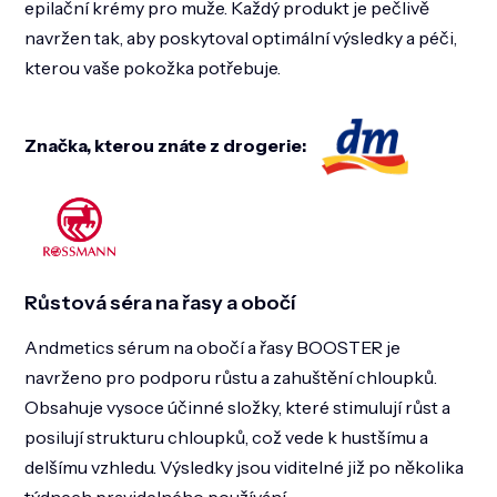
epilační krémy pro muže. Každý produkt je pečlivě
navržen tak, aby poskytoval optimální výsledky a péči,
kterou vaše pokožka potřebuje.
Značka, kterou znáte z drogerie:
Růstová séra na řasy a obočí
Andmetics sérum na obočí a řasy BOOSTER je
navrženo pro podporu růstu a zahuštění chloupků.
Obsahuje vysoce účinné složky, které stimulují růst a
posilují strukturu chloupků, což vede k hustšímu a
delšímu vzhledu. Výsledky jsou viditelné již po několika
týdnech pravidelného používání​.