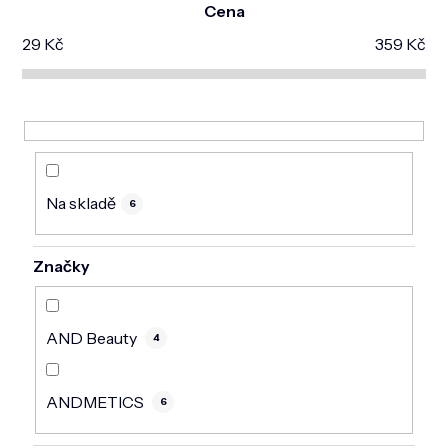
DOMÁCNOST
Cena
29
Kč
359
Kč
ZNAČKY
O NÁS
BLOG
Na skladě
6
Značky
AND Beauty
4
ANDMETICS
6