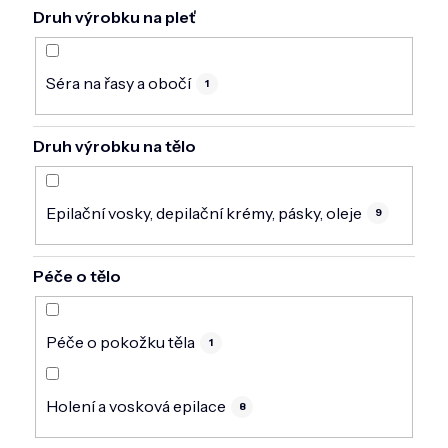
Druh výrobku na pleť
Séra na řasy a obočí
1
Druh výrobku na tělo
Epilační vosky, depilační krémy, pásky, oleje
9
Péče o tělo
Péče o pokožku těla
1
Holení a vosková epilace
8