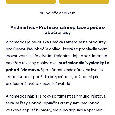
10
položek celkem
O
v
l
Andmetics - Profesionální epilace a péče o
á
obočí a řasy
d
a
Andmetics je rakouská značka zaměřená na produkty
c
pro úpravu řas, obočí a epilaci, která se proslavila svými
í
p
inovativními a efektivními řešeními. Jejich sortiment je
r
navržen tak, aby poskytoval
profesionální výsledky i v
v
k
pohodlí domova.
Společnost klade důraz na kvalitu,
y
jednoduchost použití a bezpečnost, což ocení jak
v
ý
profesionálové, tak běžní uživatelé.
p
i
Andmetics nabízí široký sortiment zahrnující růstová
s
u
séra na řasy a obočí, epilační krémy, laminaci obočí,
voskové depilační pásky, oleje po depilaci a speciální