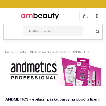
Přejít
na
obsah
NÁKUPNÍ
KOŠÍK
PLEŤ
Domů
/
Značky
/
Oblíbené značky z celého světa
/
ANDMETICS
VLASY
ZDRAVÍ
KOSMETICKÉ PŘÍSTROJE
TĚLO
MUŽI
ANDMETICS – epilační pásky, barvy na obočí a líčení