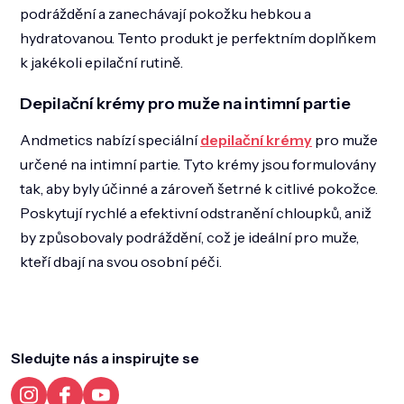
podráždění a zanechávají pokožku hebkou a
hydratovanou. Tento produkt je perfektním doplňkem
k jakékoli epilační rutině​.
Depilační krémy pro muže na intimní partie
Andmetics nabízí speciální
depilační krémy
pro muže
určené na intimní partie. Tyto krémy jsou formulovány
tak, aby byly účinné a zároveň šetrné k citlivé pokožce.
Poskytují rychlé a efektivní odstranění chloupků, aniž
by způsobovaly podráždění, což je ideální pro muže,
kteří dbají na svou osobní péči​.
Z
á
p
a
Sledujte nás a inspirujte se
t
í