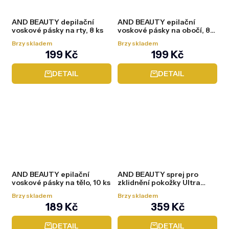
AND BEAUTY depilační
AND BEAUTY epilační
voskové pásky na rty, 8 ks
voskové pásky na obočí, 8
ks
Brzy skladem
Brzy skladem
199 Kč
199 Kč
DETAIL
DETAIL
AND BEAUTY epilační
AND BEAUTY sprej pro
voskové pásky na tělo, 10 ks
zklidnění pokožky Ultra
sensitive, 100 ml
Brzy skladem
Brzy skladem
189 Kč
359 Kč
DETAIL
DETAIL