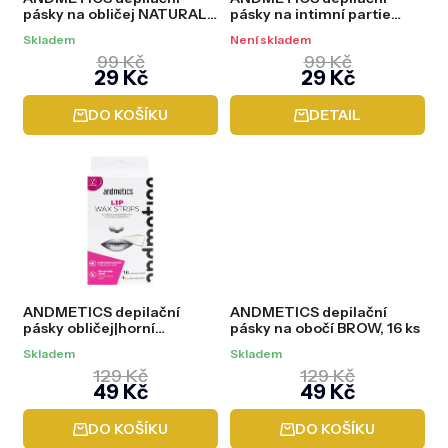
u
pásky na obličej NATURAL
pásky na intimní partie
k
FACE, 20 ks
NATURAL BIKINI, 20 ks
t
Skladem
Není skladem
ů
99 Kč
99 Kč
29 Kč
29 Kč
DO KOŠÍKU
DETAIL
ANDMETICS depilační
ANDMETICS depilační
pásky obličej|horní
pásky na obočí BROW, 16 ks
ret|knírek LIP, 16 ks
Skladem
Skladem
129 Kč
129 Kč
49 Kč
49 Kč
DO KOŠÍKU
DO KOŠÍKU