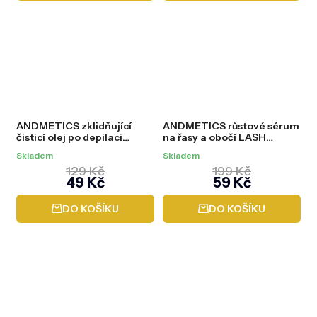
ANDMETICS zklidňující
ANDMETICS růstové sérum
čisticí olej po depilaci
na řasy a obočí LASH
FINISHING OIL, 250 ml
BOOSTER, 10 ml
Skladem
Skladem
129 Kč
199 Kč
49 Kč
59 Kč
DO KOŠÍKU
DO KOŠÍKU