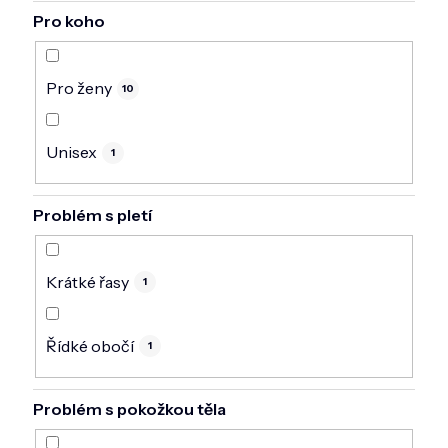
Pro koho
Pro ženy
10
Unisex
1
Problém s pletí
Krátké řasy
1
Řídké obočí
1
Problém s pokožkou těla