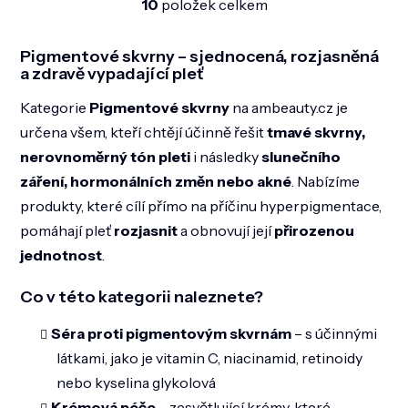
10
položek celkem
O
v
l
Pigmentové skvrny – sjednocená, rozjasněná
á
a zdravě vypadající pleť
d
a
Kategorie
Pigmentové skvrny
na ambeauty.cz je
c
určena všem, kteří chtějí účinně řešit
tmavé skvrny,
í
p
nerovnoměrný tón pleti
i následky
slunečního
r
záření, hormonálních změn nebo akné
. Nabízíme
v
k
produkty, které cílí přímo na příčinu hyperpigmentace,
y
pomáhají pleť
rozjasnit
a obnovují její
přirozenou
v
ý
jednotnost
.
p
i
Co v této kategorii naleznete?
s
u
Séra proti pigmentovým skvrnám
– s účinnými
látkami, jako je vitamin C, niacinamid, retinoidy
nebo kyselina glykolová
Krémová péče
– zesvětlující krémy, které