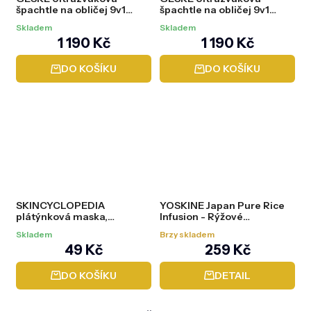
špachtle na obličej 9v1
špachtle na obličej 9v1
(MicroCurrent Skin
(MicroCurrent Skin
Skladem
Skladem
Scrubber & Blackhead
Scrubber & Blackhead
1 190 Kč
1 190 Kč
Remover) Midnight
Remover)Starlight
DO KOŠÍKU
DO KOŠÍKU
SKINCYCLOPEDIA
YOSKINE Japan Pure Rice
plátýnková maska,
Infusion - Rýžové
niacinamid 3% zinek, 20 ml
rozjasňující tonikum, 400
Skladem
Brzy skladem
ml
49 Kč
259 Kč
DO KOŠÍKU
DETAIL