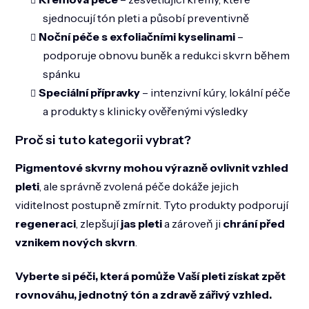
sjednocují tón pleti a působí preventivně
Noční péče s exfoliačními kyselinami
–
podporuje obnovu buněk a redukci skvrn během
spánku
Speciální přípravky
– intenzivní kúry, lokální péče
a produkty s klinicky ověřenými výsledky
Proč si tuto kategorii vybrat?
Pigmentové skvrny mohou výrazně ovlivnit vzhled
pleti
, ale správně zvolená péče dokáže jejich
viditelnost postupně zmírnit. Tyto produkty podporují
regeneraci
, zlepšují
jas pleti
a zároveň ji
chrání před
vznikem nových skvrn
.
Vyberte si péči, která pomůže Vaší pleti získat zpět
rovnováhu, jednotný tón a zdravě zářivý vzhled.