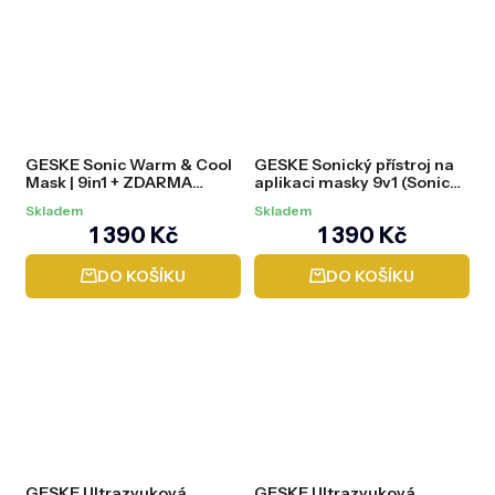
GESKE Sonic Warm & Cool
GESKE Sonický přístroj na
Mask | 9in1 + ZDARMA
aplikaci masky 9v1 (Sonic
omlazující vitamínová
Warm & Cool Mask) Grey
Skladem
Skladem
maska na pleť
1 390 Kč
1 390 Kč
DO KOŠÍKU
DO KOŠÍKU
GESKE Ultrazvuková
GESKE Ultrazvuková