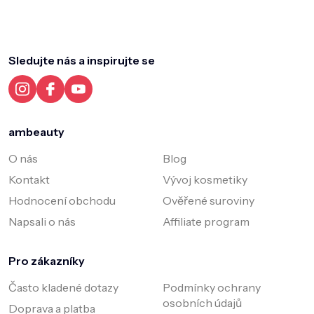
Z
á
p
a
Sledujte nás a inspirujte se
t
í
ambeauty
O nás
Blog
Kontakt
Vývoj kosmetiky
Hodnocení obchodu
Ověřené suroviny
Napsali o nás
Affiliate program
Pro zákazníky
Často kladené dotazy
Podmínky ochrany
osobních údajů
Doprava a platba