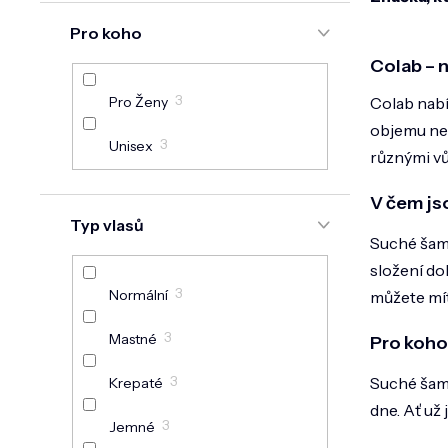
Pro koho
Colab – 
3
Colab nabí
Pro Ženy
objemu neb
3
Unisex
různými vů
V čem js
Typ vlasů
Suché šamp
složení do
3
Normální
můžete mít
3
Mastné
Pro koho
3
Suché šamp
Krepaté
dne. Ať už 
3
Jemné