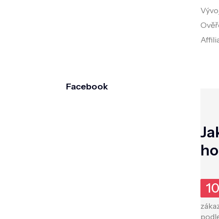
Vývo
Ověř
Affil
Facebook
Ja
ho
1
záka
podl