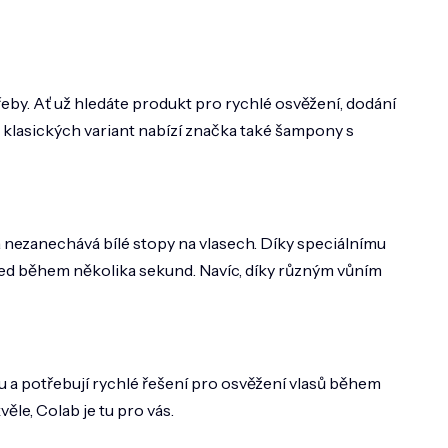
eby. Ať už hledáte produkt pro rychlé osvěžení, dodání
 klasických variant nabízí značka také šampony s
 nezanechává bílé stopy na vlasech. Díky speciálnímu
led během několika sekund. Navíc, díky různým vůním
u a potřebují rychlé řešení pro osvěžení vlasů během
ěle, Colab je tu pro vás.