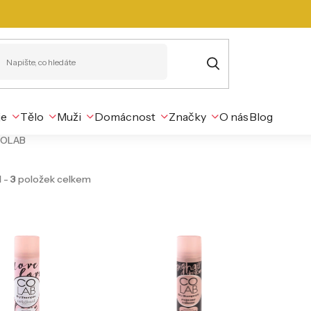
je
Tělo
Muži
Domácnost
Značky
O nás
Blog
OLAB
1
-
3
položek celkem