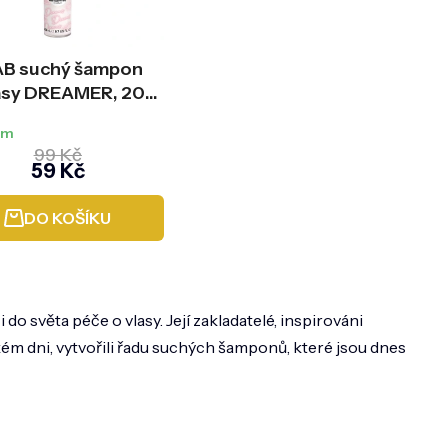
k
t
ů
B suchý šampon
lasy DREAMER, 200
em
99 Kč
59 Kč
DO KOŠÍKU
 do světa péče o vlasy. Její zakladatelé, inspirováni
ém dni, vytvořili řadu suchých šamponů, které jsou dnes