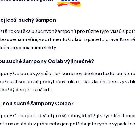
r
v
k
y
nejlepší suchý šampon
v
ý
zí širokou škálu suchých šamponů pro různé typy vlasů a potř
p
o speciální vůni, v sortimentu Colab najdete to pravé. Kromě
i
s
němi a speciálními efekty.
u
ou suché šampony Colab výjimečné?
ony Colab se vyznačují lehkou a neviditelnou texturou, která
kážou absorbovat přebytečný tuk a dodat vlasům čerstvý vzh
 každý den jinou náladu.
 jsou suché šampony Colab?
ony Colab jsou ideální pro všechny, kteří žijí v rychlém temp
jste na cestách, v práci nebo jen potřebujete rychle vypadat skv