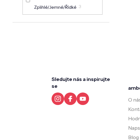
3
Zplihlé/jemné/řídké
Z
á
p
a
t
Sledujte nás a inspirujte
í
se
amb
O ná
Kont
Hodn
Napsa
Blog