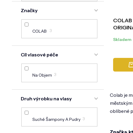
n
o
e
Značky
d
l
u
COLAB 
k
ORIGINA
t
3
COLAB
ů
Skladem
Cíl vlasové péče
3
Na Objem
Colab je mo
Druh výrobku na vlasy
městským ž
oblíbené p
3
Suché Šampony A Pudry
Značka, k