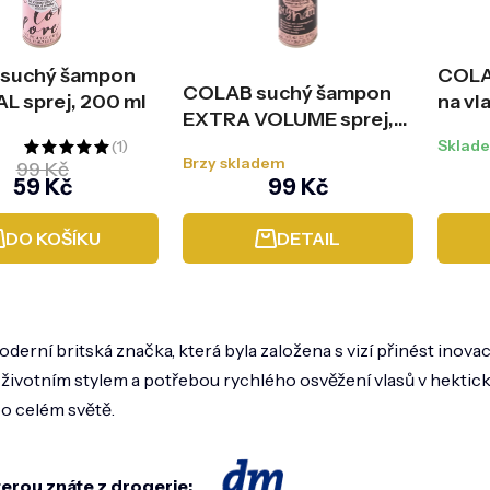
suchý šampon
COLA
COLAB suchý šampon
L sprej, 200 ml
na v
EXTRA VOLUME sprej,
ml
200 ml
Sklad
Průměrné
Brzy skladem
99 Kč
59 Kč
99 Kč
hodnocení
produktu
DO KOŠÍKU
DETAIL
je
5,0
z
O
v
5
l
derní britská značka, která byla založena s vizí přinést inovaci
hvězdiček.
á
ivotním stylem a potřebou rychlého osvěžení vlasů v hektick
d
o celém světě.
a
c
í
p
terou znáte z drogerie: