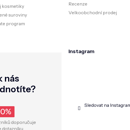
Recenze
j kosmetiky
Velkoobchodní prodej
ené suroviny
iate program
Instagram
k nás
dnotíte?
Sledovat na Instagra
00%
zníků doporučuje
e dotazníku