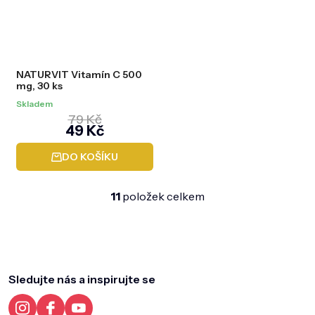
NATURVIT Vitamín C 500
mg, 30 ks
Skladem
79 Kč
49 Kč
DO KOŠÍKU
11
položek celkem
O
v
l
Z
á
á
d
p
a
a
Sledujte nás a inspirujte se
c
t
í
í
p