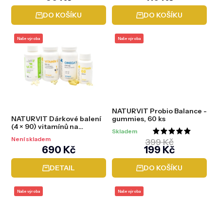
hodnocení
DO KOŠÍKU
DO KOŠÍKU
produktu
je
Naše výroba
Naše výroba
5,0
z
5
hvězdiček.
NATURVIT Probio Balance -
NATURVIT Dárkové balení
gummies, 60 ks
(4 × 90) vitamínů na
Skladem
imunitu
Průměrné
Není skladem
399 Kč
(C+Omega+D3+Colostrum)
690 Kč
199 Kč
hodnocení
produktu
DETAIL
DO KOŠÍKU
je
5,0
Naše výroba
Naše výroba
z
5