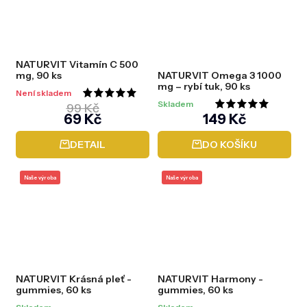
hvězdiček.
NATURVIT Vitamín C 500
mg, 90 ks
NATURVIT Omega 3 1000
mg – rybí tuk, 90 ks
Není skladem
Průměrné
Skladem
99 Kč
Průměrné
69 Kč
149 Kč
hodnocení
hodnocení
produktu
DETAIL
DO KOŠÍKU
produktu
je
je
5,0
Naše výroba
Naše výroba
5,0
z
z
5
5
hvězdiček.
hvězdiček.
NATURVIT Krásná pleť -
NATURVIT Harmony -
gummies, 60 ks
gummies, 60 ks