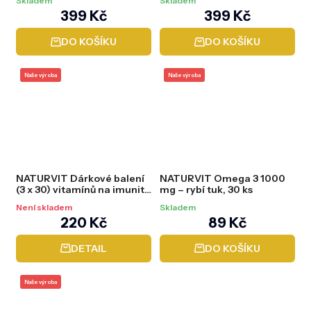
Skladem
Skladem
399 Kč
399 Kč
DO KOŠÍKU
DO KOŠÍKU
Naše výroba
Naše výroba
NATURVIT Dárkové balení
NATURVIT Omega 3 1000
(3 x 30) vitamínů na imunitu
mg – rybí tuk, 30 ks
(C+Omega+D3)
Není skladem
Skladem
220 Kč
89 Kč
DETAIL
DO KOŠÍKU
Naše výroba