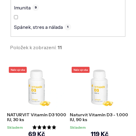
Imunita
9
Spánek, stres a nálada
1
Položek k zobrazení:
11
V
ý
Naše výroba
Naše výroba
p
i
s
p
r
o
d
NATURVIT Vitamín D3 1000
Naturvit Vitamín D3 - 1.000
u
IU, 30 ks
IU, 90 ks
k
t
Skladem
Skladem
Průměrné
ů
69 Kč
119 Kč