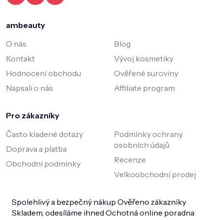
r
v
k
ambeauty
y
v
O nás
Blog
ý
Kontakt
Vývoj kosmetiky
p
i
Hodnocení obchodu
Ověřené suroviny
s
Napsali o nás
Affiliate program
u
Pro zákazníky
Často kladené dotazy
Podmínky ochrany
osobních údajů
Doprava a platba
Recenze
Obchodní podmínky
Velkoobchodní prodej
Spolehlivý a bezpečný nákup
Ověřeno zákazníky
Skladem, odesíláme ihned
Ochotná online poradna