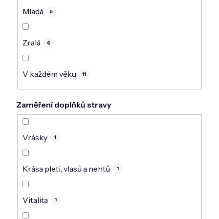
Mladá
5
Zralá
6
V každém věku
11
Zaměření doplňků stravy
Vrásky
1
Krása pleti, vlasů a nehtů
1
Vitalita
1