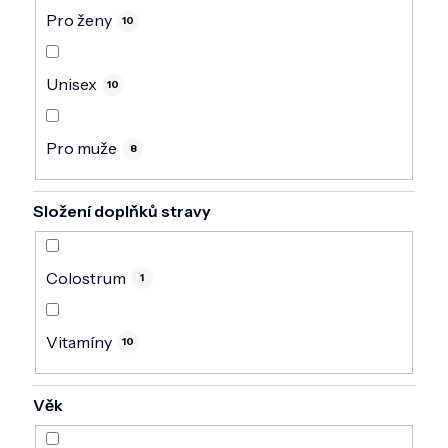
Pro ženy
10
Unisex
10
Pro muže
8
Složení doplňků stravy
Colostrum
1
Vitamíny
10
Věk