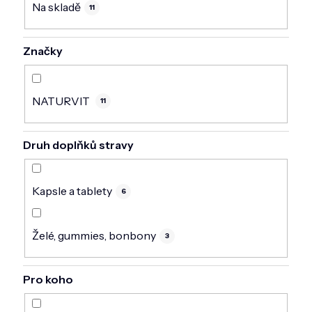
Na skladě
11
Značky
NATURVIT
11
Druh doplňků stravy
Kapsle a tablety
6
Želé, gummies, bonbony
3
Pro koho