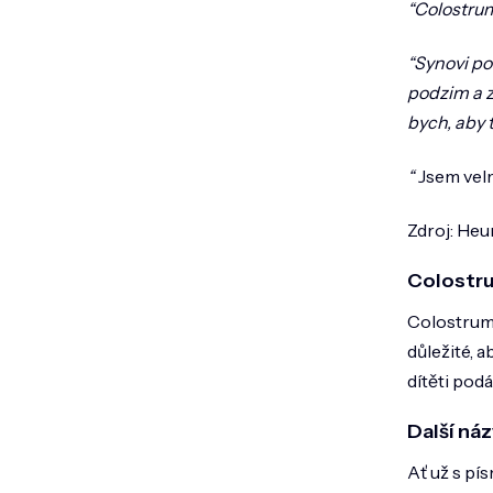
“Colostrum
“Synovi po
podzim a z
bych, aby 
“
Jsem velm
Zdroj: Heu
Colostru
Colostrum 
důležité, a
dítěti pod
Další ná
Ať už s pí