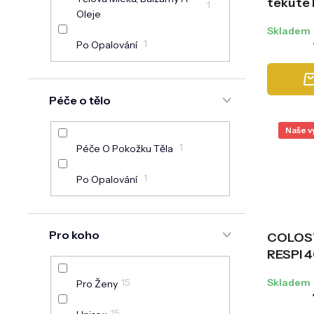
tekuté 
1
Oleje
ml + 30
Skladem
IgG 40
1
Po Opalování
Péče o tělo
Naše v
1
Péče O Pokožku Těla
1
Po Opalování
Pro koho
COLOST
RESPI 4
mikrobi
15
Skladem
Pro Ženy
vitamín
90 ks 
15