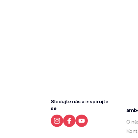
Z
á
p
a
t
Sledujte nás a inspirujte
í
se
amb
O ná
Kont