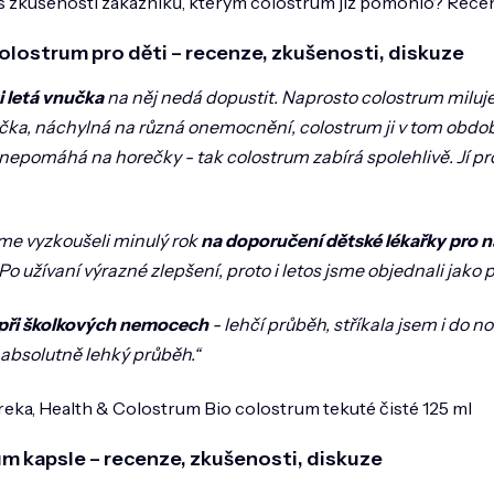
ás zkušenosti zákazníků, kterým colostrum již pomohlo? Rec
olostrum pro děti – recenze, zkušenosti, diskuze
i letá vnučka
na něj nedá dopustit. Naprosto colostrum miluje, 
čka, náchylná na různá onemocnění, colostrum ji v tom obdob
 nepomáhá na horečky - tak colostrum zabírá spolehlivě. Jí prost
me vyzkoušeli minulý rok
na doporučení dětské lékařky pro 
o užívaní výrazné zlepšení, proto i letos jsme objednali jako
při školkových nemocech
- lehčí průběh, stříkala jsem i do n
 absolutně lehký průběh.“
reka, Health & Colostrum Bio colostrum tekuté čisté 125 ml
m kapsle – recenze, zkušenosti, diskuze