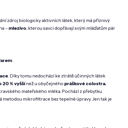
ní zdroj biologicky aktivních látek, který má příznivý
na –
mlezivo
, kterou savci dopřávají svým mláďatům pár
farem
.
lace
. Díky tomu nedochází ke ztrátě účinných látek
o 20 % vyšší
než u obyčejného
práškové colostra.
o kravského mateřského mléka. Pochází z přebytku
vá metodou mikrofiltrace bez tepelné úpravy. Jen tak je