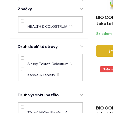
n
o
e
Značky
d
l
u
BIO C
k
tekuté 
t
15
HEALTH & COLOSTRUM
ů
Skladem
Druh doplňků stravy
3
Sirupy, Tekuté Colostrum
Naše v
11
Kapsle A Tablety
Druh výrobku na tělo
BIO C
Tělová Mléka, Balzámy A