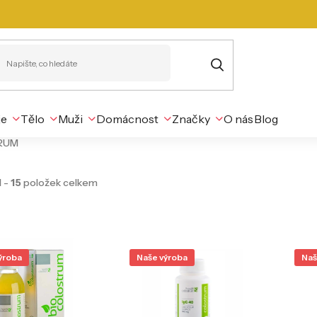
je
Tělo
Muži
Domácnost
Značky
O nás
Blog
RUM
1
-
15
položek celkem
ýroba
Naše výroba
Naš