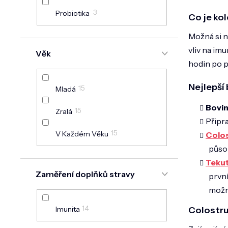
3
Probiotika
Co je ko
Možná si ne
vliv na imu
Věk
hodin po p
Nejlepší
15
Mladá
Bovin
15
Zralá
Připr
15
V Každém Věku
Colo
půso
Tekut
Zaměření doplňků stravy
první
možné
14
Colostru
Imunita