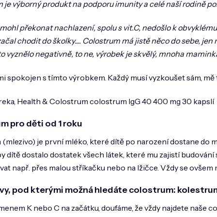
 je výborný produkt na podporu imunity a celé naší rodině p
mohl překonat nachlazení, spolu s vit.C, nedošlo k obvyklému
ačal chodit do školky.... Colostrum má jistě něco do sebe, je
to vyznělo negativně, to ne, výrobek je skvělý, mnoha mamin
i spokojen s tímto výrobkem. Každý musí vyzkoušet sám, mě t
reka, Health & Colostrum colostrum IgG 40 400 mg 30 kapslí
m pro děti od 1 roku
(mlezivo) je první mléko, které dítě po narození dostane do m
by dítě dostalo dostatek všech látek, které mu zajistí budování 
ávat např. přes malou stříkačku nebo na lžičce. Vždy se ovšem 
zvy, pod kterými možná hledáte colostrum: kolestru
smenem K nebo C na začátku, doufáme, že vždy najdete naše co