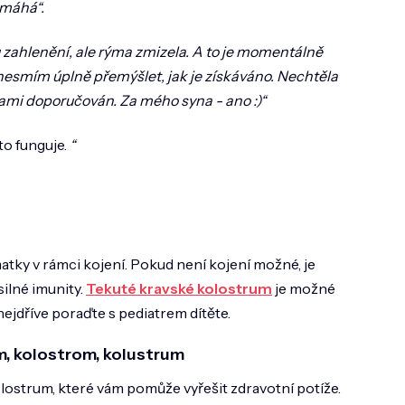
omáhá“.
 zahlenění, ale rýma zmizela. A to je momentálně
n nesmím úplně přemýšlet, jak je získáváno. Nechtěla
kami doporučován. Za mého syna - ano :)“
o funguje.
“
atky v rámci kojení. Pokud není kojení možné, je
silné imunity.
Tekuté kravské kolostrum
je možné
nejdříve poraďte s pediatrem dítěte.
m, kolostrom, kolustrum
lostrum, které vám pomůže vyřešit zdravotní potíže.