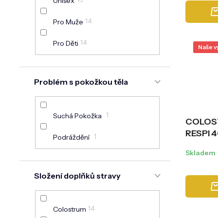
Unisex
14
Pro Muže
14
Pro Děti
Naše v
Problém s pokožkou těla
1
Suchá Pokožka
COLOST
RESPI 4
1
Podráždění
mikrobi
Skladem
vitamín
Složení doplňků stravy
14
Colostrum