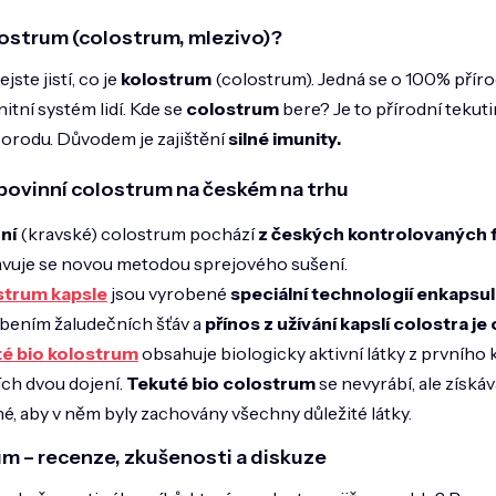
z
v
lostrum (colostrum, mlezivo)?
l
5
á
hvězdiček.
jste jistí, co je
kolostrum
(colostrum). Jedná se o 100% přírod
d
a
nitní systém lidí. Kde se
colostrum
bere? Je to přírodní tekuti
c
orodu. Důvodem je zajištění
silné imunity.
í
p
r
 bovinní colostrum na českém na trhu
v
k
ní
(kravské) colostrum pochází
z českých kontrolovaných 
y
avuje se novou metodou sprejového sušení.
v
ý
strum kapsle
jsou vyrobené
speciální technologií enkapsu
p
bením žaludečních šťáv a
přínos z užívání kapslí colostra je 
i
é bio kolostrum
obsahuje biologicky aktivní látky z prvníh
s
u
ch dvou dojení.
Tekuté bio colostrum
se nevyrábí, ale získá
, aby v něm byly zachovány všechny důležité látky.
m – recenze, zkušenosti a diskuze