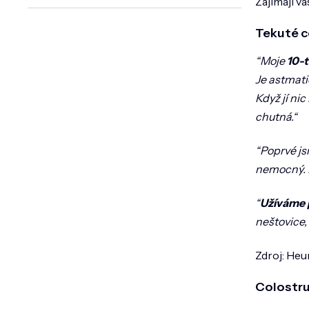
Zajímají v
Tekuté c
“Moje
10-t
Je astmati
Když jí nic
chutná.“
“Poprvé js
nemocný. P
“
Užíváme 
neštovice,
Zdroj: Heu
Colostru