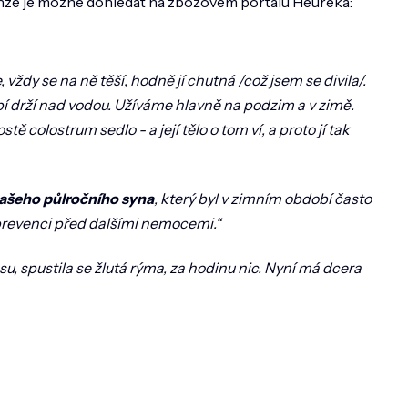
enze je možné dohledat na zbožovém portálu Heureka:
vždy se na ně těší, hodně jí chutná /což jsem se divila/.
í drží nad vodou. Užíváme hlavně na podzim a v zimě.
ě colostrum sedlo - a její tělo o tom ví, a proto jí tak
našeho půlročního syna
, který byl v zimním období často
 prevenci před dalšími nemocemi.“
osu, spustila se žlutá rýma, za hodinu nic. Nyní má dcera