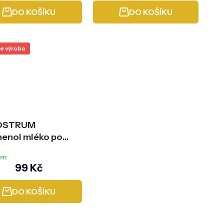
DO KOŠÍKU
DO KOŠÍKU
e výroba
OSTRUM
henol mléko po
vání, 200 ml (99
em
ebo ZDARMA)
99 Kč
DO KOŠÍKU