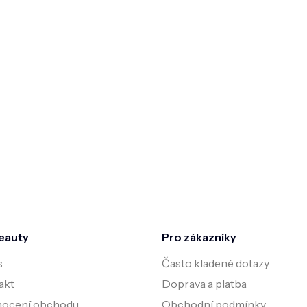
eauty
Pro zákazníky
s
Často kladené dotazy
akt
Doprava a platba
ocení obchodu
Obchodní podmínky