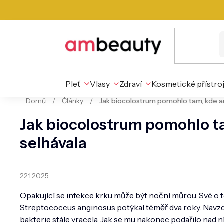
Přejít
na
obsah
Pleť
Vlasy
Zdraví
Kosmetické přístro
Domů
/
Články
/
Jak biocolostrum pomohlo tam, kde an
Jak biocolostrum pomohlo ta
selhávala
22.1.2025
Opakující se infekce krku může být noční můrou. Své o to
Streptococcus anginosus potýkal téměř dva roky. Navzd
bakterie stále vracela. Jak se mu nakonec podařilo nad ní 