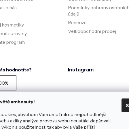
li o nás
Podmínky ochrany osobníc
údajů
Recenze
j kosmetiky
Velkoobchodní prodej
ené suroviny
iate program
Instagram
nás hodnotíte?
00%
zníků doporučuje podle
zníku spokojenosti za
 světě ambeauty!
S
edních 90 dní
azit všech
981
hodnocení na
cookies, abychom Vám umožnili co nejpohodlnější
éce
webu a díky analýze provozu webu neustále zlepšovali
Sledovat na Instagra
 nám zanechte hodnocení
 výkon a použitelnost, tak aby byla Vaše příští