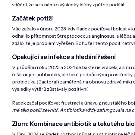
vděční, že se s námi o výsledky léčby zpětně podělil.
Začátek potíží
Vše začalo v únoru 2023, kdy Radek pociťoval bolest v kr
odhalilo přítomnost Streptococcus anginosus, a léčba an
zdálo, že je problém vyřešen. Bohužel, tento pocit netrva
Opakující se infekce a hledání řešení
V průběhu roku 2023 a 2024 se bakterie vracela, a s ní i d
řešit nejen antibiotiky, ale také podpůrnými prostředk
probiotika (Bactoral) zaměřená na obnovu zdravé mikro
výsledky výtěrů zůstávaly pozitivní.
Radek začal pociťovat frustraci a únavu z neustálého boje
mé tělo posílí zevnitř. Antibiotika vždy zafungovala na ch
Zlom: Kombinace antibiotik a tekutého bi
V říjnu 2024 se Radek rozhodl přidat k antibiotické léčb