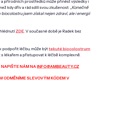
a přírodních prostředků může přinést výsledky i
ež kdy dřív a rád sdílí svou zkušenost:
„Konečně
iocolostru jsem získal nejen zdraví, ale i energii
ahlédnutí
ZDE
. V současné době je Radek bez
ak podpořit léčbu, může být
tekuté biocolostrum
 s lékařem a přistupovat k léčbě komplexně.
NAPIŠTE NÁM NA
INFO@AMBEAUTY.CZ
ÁM ODMĚNÍME SLEVOVÝM KÓDEM V