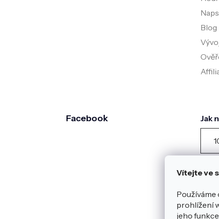
Napsa
Blog
Vývo
Ověř
Affil
Facebook
Jak 
1
záka
dota
Vítejte ve
posl
Zobr
Používáme 
Heur
prohlížení 
Nebo
jeho funkce,