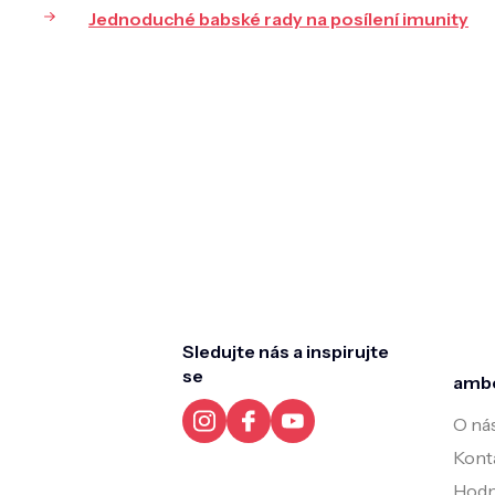
Jednoduché babské rady na posílení imunity
Z
á
p
a
t
Sledujte nás a inspirujte
í
se
amb
O ná
Kont
Hodn