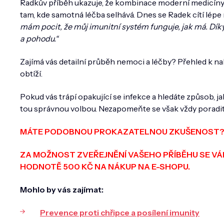
Radkův příběh ukazuje, že kombinace moderní medicíny 
tam, kde samotná léčba selhává. Dnes se Radek cítí lépe n
mám pocit, že můj imunitní systém funguje, jak má. Díky b
a pohodu.“
Zajímá vás detailní průběh nemoci a léčby? Přehled k n
obtíží.
Pokud vás trápí opakující se infekce a hledáte způsob, j
tou správnou volbou. Nezapomeňte se však vždy poradit
MÁTE PODOBNOU PROKAZATELNOU ZKUŠENOST? 
ZA MOŽNOST ZVEŘEJNĚNÍ VAŠEHO PŘÍBĚHU SE V
HODNOTĚ 500 KČ NA NÁKUP NA E-SHOPU.
Mohlo by vás zajímat:
Prevence proti chřipce a posílení imunity