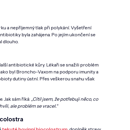
ku a nepříjemný tlak při polykání. Vyšetření
tibiotiky byla zahájena. Po jejím ukončení se
l dlouho.
alší antibiotické kůry. Lékaři se snažili problém
y, jako byl Broncho-Vaxom na podporu imunity a
bioty dutiny ústní. Přes veškerou snahu však
. Jak sám říká:
„Cítil jsem, že potřebuji něco, co
víli, ale problém se vracel.“
ocolostra
ě
tekuté bovinní biocolostrum
, doplněk stravy