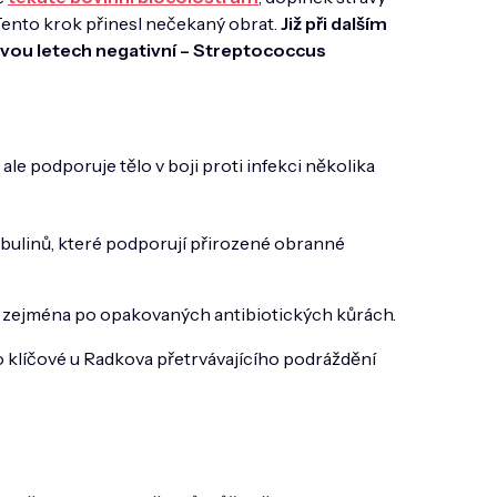
 Tento krok přinesl nečekaný obrat.
Již při dalším
dvou letech negativní – Streptococcus
le podporuje tělo v boji proti infekci několika
ulinů, které podporují přirozené obranné
ité zejména po opakovaných antibiotických kůrách.
lo klíčové u Radkova přetrvávajícího podráždění