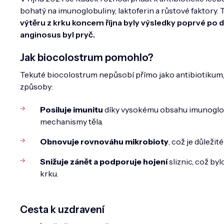
bohatý na imunoglobuliny, laktoferin a růstové faktory.
výtěru z krku koncem října byly výsledky poprvé po 
anginosus byl pryč.
Jak biocolostrum pomohlo?
Tekuté biocolostrum nepůsobí přímo jako antibiotikum, a
způsoby:
Posiluje imunitu
díky vysokému obsahu imunoglob
mechanismy těla.
Obnovuje rovnováhu mikrobioty
, což je důlež
Snižuje zánět a podporuje hojení
sliznic, což by
krku.
Cesta k uzdravení