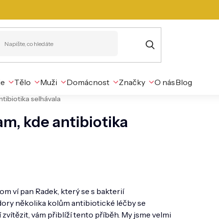
je
Tělo
Muži
Domácnost
Značky
O nás
Blog
tibiotika selhávala
m, kde antibiotika
m ví pan Radek, který se s bakterií
ory několika kolům antibiotické léčby se
zvítězit, vám přiblíží tento příběh. My jsme velmi