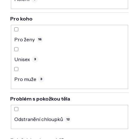
Pro koho
Pro ženy
16
Unisex
3
Pro muže
3
Problém s pokožkou těla
Odstranění chloupků
12