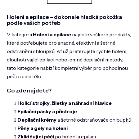
d
v
a
á
n
c
Holení a epilace – dokonale hladká pokožka
í
í
podle vašich potřeb
p
r
V kategorii
Holení a epilace
najdete veškeré produkty,
v
k
které potřebujete pro snadné, efektivní a šetrné
y
odstranění chloupků. Ať už preferujete rychlé holení,
v
dlouhotrvající epilaci nebo jemné depilační metody,
ý
p
tato kategorie nabízí kompletní výběr pro pohodlnou
i
péči o celé tělo.
s
u
Co zde najdete?
Holicí strojky, žiletky a náhradní hlavice
Epilační pásky a přístroje
Depilační krémy
a šetrné odstraňovače chloupků
Pěny a gely na holení
Zklidňující péči
po holení a epilaci