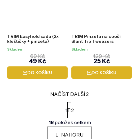
TRIM Easyhold sada (2x
TRIM Pinzeta na obočí
kleštičky + pinzeta)
Slant Tip Tweezers
Skladem
Skladem
69 Kč
129 Kč
49 Kč
25 Kč
DO KOŠÍKU
DO KOŠÍKU
NAČÍST DALŠÍ 2
S
t
1
2
r
O
á
18
položek celkem
v
n
l
k
á
NAHORU
o