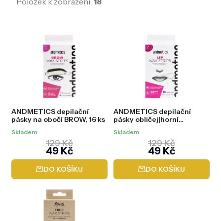
Položek k zobrazení:
18
V
ý
p
i
s
p
r
o
d
ANDMETICS depilační
ANDMETICS depilační
u
pásky na obočí BROW, 16 ks
pásky obličej|horní
k
ret|knírek LIP, 16 ks
t
Skladem
Skladem
ů
129 Kč
129 Kč
49 Kč
49 Kč
DO KOŠÍKU
DO KOŠÍKU