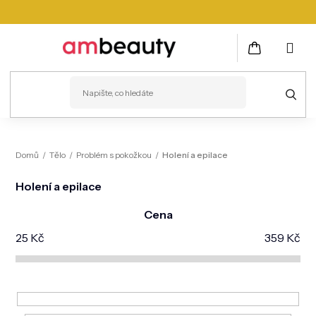
Přejít
na
obsah
NÁKUPNÍ
KOŠÍK
PLEŤ
Domů
/
Tělo
/
Problém s pokožkou
/
Holení a epilace
VLASY
Holení a epilace
ZDRAVÍ
Cena
KOSMETICKÉ PŘÍSTROJE
25
Kč
359
Kč
TĚLO
MUŽI