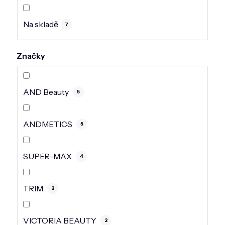
DOMÁCNOST
Na skladě
ZNAČKY
7
O NÁS
Značky
BLOG
AND Beauty
5
ANDMETICS
5
SUPER-MAX
4
TRIM
2
VICTORIA BEAUTY
2