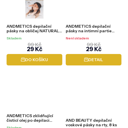
ANDMETICS depilační
ANDMETICS depilační
pásky na obličej NATURAL
pásky na intimní partie
FACE, 20 ks
NATURAL BIKINI, 20 ks
Skladem
Není skladem
99 Kč
99 Kč
29 Kč
29 Kč
DO KOŠÍKU
DETAIL
ANDMETICS zklidňující
čisticí olej po depilaci
AND BEAUTY depilační
FINISHING OIL, 250 ml
voskové pásky na rty, 8 ks
Skladem