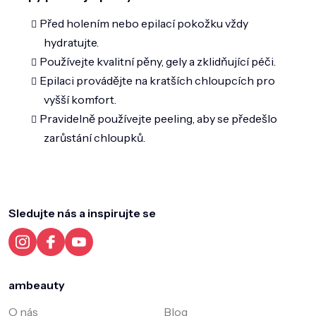
Před holením nebo epilací pokožku vždy
hydratujte.
Používejte kvalitní pěny, gely a zklidňující péči.
Epilaci provádějte na kratších chloupcích pro
vyšší komfort.
Pravidelně používejte peeling, aby se předešlo
zarůstání chloupků.
Z
á
p
a
Sledujte nás a inspirujte se
t
í
ambeauty
O nás
Blog