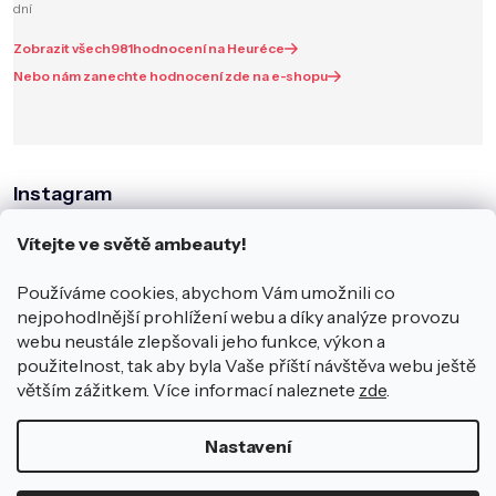
dní
Zobrazit všech
981
hodnocení na Heuréce
Nebo nám zanechte hodnocení zde na e-shopu
Instagram
Vítejte ve světě ambeauty!
Používáme cookies, abychom Vám umožnili co
nejpohodlnější prohlížení webu a díky analýze provozu
webu neustále zlepšovali jeho funkce, výkon a
použitelnost, tak aby byla Vaše příští návštěva webu ještě
větším zážitkem. Více informací naleznete
zde
.
Sledovat na Instagramu
Nastavení