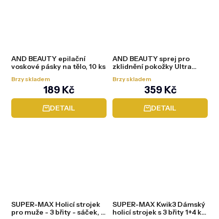
AND BEAUTY epilační
AND BEAUTY sprej pro
voskové pásky na tělo, 10 ks
zklidnění pokožky Ultra
sensitive, 100 ml
Brzy skladem
Brzy skladem
189 Kč
359 Kč
DETAIL
DETAIL
SUPER-MAX Holicí strojek
SUPER-MAX Kwik3 Dámský
pro muže - 3 břity - sáček, 2
holicí strojek s 3 břity 1+4 ks,