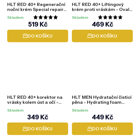
HLT RED 40+ Regenerační
HLT RED 40+ Liftingový
noční krém Special repair
krém proti vráskám - Oval
treatment, 50 ml
V-Lift Hydro Cream, 50 ml
Skladem
Skladem
Průměrné
Průměrné
519 Kč
469 Kč
hodnocení
hodnocení
DO KOŠÍKU
DO KOŠÍKU
produktu
produktu
je
je
5,0
5,0
z
z
5
5
hvězdiček.
hvězdiček.
HLT RED 40+ korektor na
HLT MEN Hydratační čisticí
vrásky kolem úst a očí -
pěna - Hydrating foam
Deep wrinkle corrector eye
cleanser gentle face wash,
Skladem
Skladem
& mouth cream, 15 ml
150 ml
349 Kč
449 Kč
DO KOŠÍKU
DO KOŠÍKU