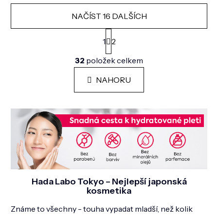
NAČÍST 16 DALŠÍCH
S
t
1
2
r
O
á
32
položek celkem
v
n
l
k
á
NAHORU
o
d
v
a
á
n
c
í
í
p
r
v
k
y
v
Hada Labo Tokyo – Nejlepší japonská
ý
kosmetika
p
i
Známe to všechny - touha vypadat mladší, než kolik
s