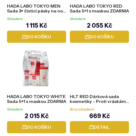
d
HADA LABO TOKYO MEN
HADA LABO TOKYO RED
u
Sada 3+ čisticí pásky na nos
Sada 5+1 s maskou ZDARMA
k
v ceně
t
Skladem
Skladem
ů
1 115 Kč
2 055 Kč
DO KOŠÍKU
DO KOŠÍKU
HADA LABO TOKYO WHITE
HLT RED Dárková sada
Sada 5+1 s maskou ZDARMA
kosmetiky - Proti vráskám -
Anti-aging
Skladem
Brzy skladem
2 015 Kč
669 Kč
DO KOŠÍKU
DETAIL