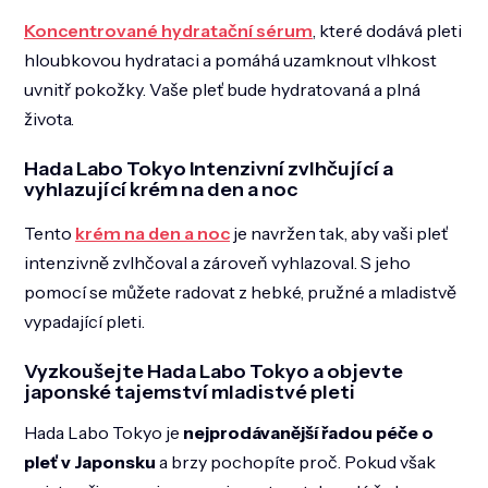
Koncentrované hydratační sérum
, které dodává pleti
hloubkovou hydrataci a pomáhá uzamknout vlhkost
uvnitř pokožky. Vaše pleť bude hydratovaná a plná
života.
Hada Labo Tokyo Intenzivní zvlhčující a
vyhlazující krém na den a noc
Tento
krém na den a noc
je navržen tak, aby vaši pleť
intenzivně zvlhčoval a zároveň vyhlazoval. S jeho
pomocí se můžete radovat z hebké, pružné a mladistvě
vypadající pleti.
Vyzkoušejte Hada Labo Tokyo a objevte
japonské tajemství mladistvé pleti
Hada Labo Tokyo je
nejprodávanější řadou péče o
pleť v Japonsku
a brzy pochopíte proč. Pokud však