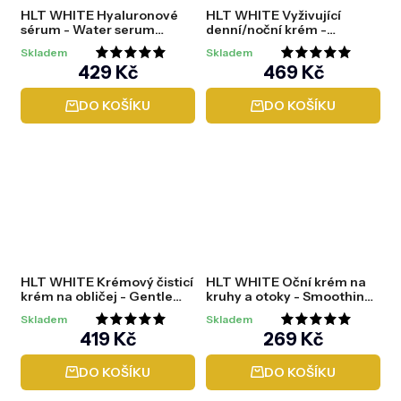
HLT WHITE Hyaluronové
HLT WHITE Vyživující
sérum - Water serum
denní/noční krém -
LOCK-IN-MOIST, 30 ml
Absolute Smoothing
Skladem
Skladem
Moisturizing cream, 50 ml
Průměrné
Průměrné
429 Kč
469 Kč
hodnocení
hodnocení
DO KOŠÍKU
DO KOŠÍKU
produktu
produktu
je
je
5,0
5,0
z
z
5
5
hvězdiček.
hvězdiček.
HLT WHITE Krémový čisticí
HLT WHITE Oční krém na
krém na obličej - Gentle
kruhy a otoky - Smoothing
Hydrating Cleanser ALL-
anti-fatique eye cream, 15
Skladem
Skladem
IN-ONE, 150 ml
ml
Průměrné
Průměrné
419 Kč
269 Kč
hodnocení
hodnocení
DO KOŠÍKU
DO KOŠÍKU
produktu
produktu