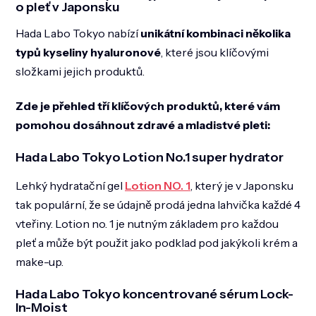
o pleť v Japonsku
Hada Labo Tokyo nabízí
unikátní kombinaci několika
typů kyseliny hyaluronové
, které jsou klíčovými
složkami jejich produktů.
Zde je přehled tří klíčových produktů, které vám
pomohou dosáhnout zdravé a mladistvé pleti:
Hada Labo Tokyo Lotion No.1 super hydrator
Lehký hydratační gel
Lotion NO. 1
, který je v Japonsku
tak populární, že se údajně prodá jedna lahvička každé 4
vteřiny. Lotion no. 1 je nutným základem pro každou
pleť a může být použit jako podklad pod jakýkoli krém a
make-up.
Hada Labo Tokyo koncentrované sérum Lock-
In-Moist