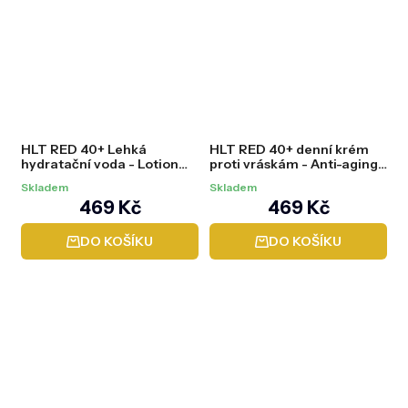
je
je
5,0
5,0
z
z
5
5
hvězdiček.
hvězdiček.
HLT RED 40+ Lehká
HLT RED 40+ denní krém
hydratační voda - Lotion
proti vráskám - Anti-aging
Anti-Aging SUPER
wrinkle reducer, 50 ml
Skladem
Skladem
HYDRATOR, 150 ml
469 Kč
469 Kč
DO KOŠÍKU
DO KOŠÍKU