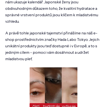
u
nám ukazuje kalendář. Japonské ženy jsou
obdivuhodným důkazem toho, že kvalitní hydratace a
správné vrstvení produktů jsou klíčem k mladistvému
vzhledu.
A právě tohle japonské tajemství přinášíme na náš e-
shop prostřednictvím značky Hada Labo Tokyo. Jejich
unikátní produkty jsou teď dostupné i v Evropě, a to s
jediným cílem - pomoci vám dosáhnout a udržet
mladistvou pleť.