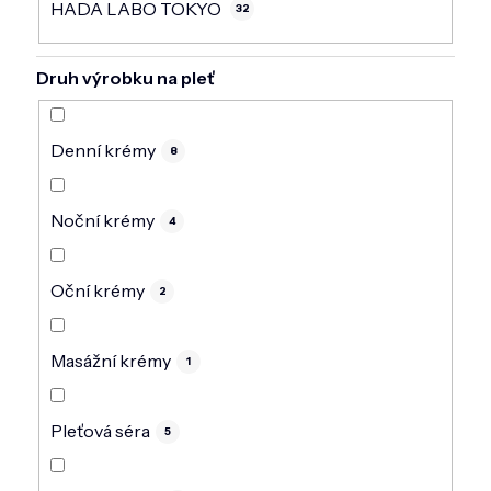
HADA LABO TOKYO
32
Druh výrobku na pleť
Denní krémy
8
Noční krémy
4
Oční krémy
2
Masážní krémy
1
Pleťová séra
5