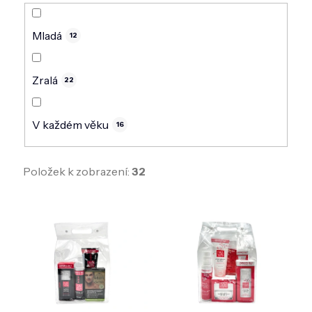
Mladá
12
Zralá
22
V každém věku
16
Položek k zobrazení:
32
V
ý
p
i
s
p
r
o