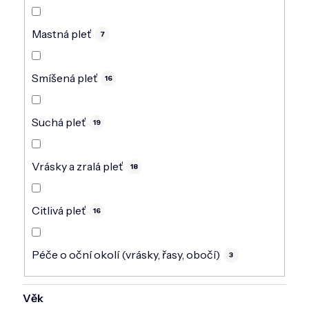
Mastná pleť
7
Smíšená pleť
16
Suchá pleť
19
Vrásky a zralá pleť
18
Citlivá pleť
16
Péče o oční okolí (vrásky, řasy, obočí)
3
Věk