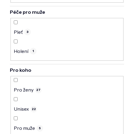
Péče pro muže
Pleť
3
Holení
1
Pro koho
Pro ženy
27
Unisex
22
Pro muže
5