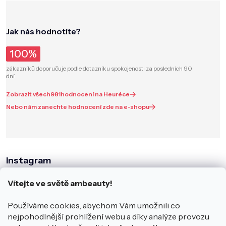
Jak nás hodnotíte?
100%
zákazníků doporučuje podle dotazníku spokojenosti za posledních 90
dní
Zobrazit všech
981
hodnocení na Heuréce
Nebo nám zanechte hodnocení zde na e-shopu
Instagram
Vítejte ve světě ambeauty!
Používáme cookies, abychom Vám umožnili co
nejpohodlnější prohlížení webu a díky analýze provozu