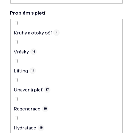
Problém s pletí
Kruhy a otoky očí
4
Vrásky
16
Lifting
14
Unavená pleť
17
Regenerace
18
Hydratace
18