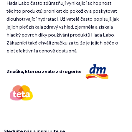
Hada Labo často zdůrazňují vynikající schopnost
těchto produktů pronikat do pokožky a poskytovat
dlouhotrvající hydrataci. Uživatelé často popisují, jak
jejich pleť získala zdravý vzhled, zjemněla a získala
hladký povrch díky používání produktů Hada Labo.
Zákazníci také chválí značku za to, že je jejich péče o
pleť efektivní a cenově dostupná.
Značka, kterou znáte z drogerie:
Z
á
p
a
Sledujte nás a inspirujte se