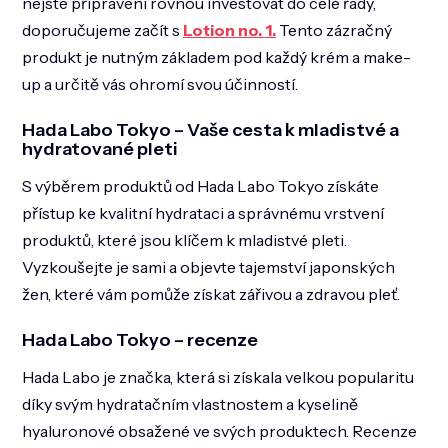
nejste připraveni rovnou investovat do celé řady,
doporučujeme začít s
Lotion no. 1.
Tento zázračný
produkt je nutným základem pod každý krém a make-
up a určitě vás ohromí svou účinností.
Hada Labo Tokyo – Vaše cesta k mladistvé a
hydratované pleti
S výběrem produktů od Hada Labo Tokyo získáte
přístup ke kvalitní hydrataci a správnému vrstvení
produktů, které jsou klíčem k mladistvé pleti.
Vyzkoušejte je sami a objevte tajemství japonských
žen, které vám pomůže získat zářivou a zdravou pleť.
Hada Labo Tokyo – recenze
Hada Labo je značka, která si získala velkou popularitu
díky svým hydratačním vlastnostem a kyselině
hyaluronové obsažené ve svých produktech. Recenze