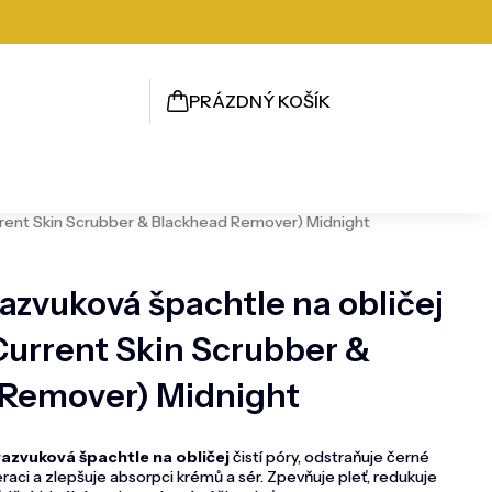
PRÁZDNÝ KOŠÍK
NÁKUPNÍ
KOŠÍK
rrent Skin Scrubber & Blackhead Remover) Midnight
azvuková špachtle na obličej
Current Skin Scrubber &
Remover) Midnight
azvuková špachtle na obličej
čistí póry, odstraňuje černé
aci a zlepšuje absorpci krémů a sér. Zpevňuje pleť, redukuje