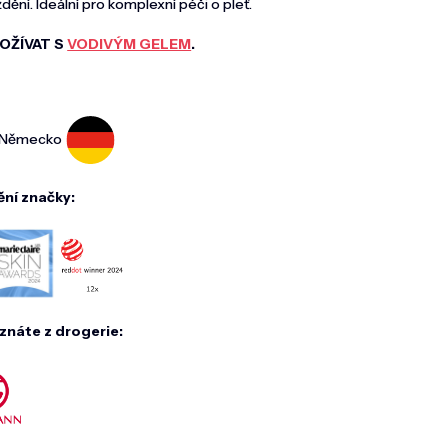
dění. Ideální pro komplexní péči o pleť.
OŽÍVAT S
VODIVÝM GELEM
.
A
Německo
ění značky:
znáte z drogerie: