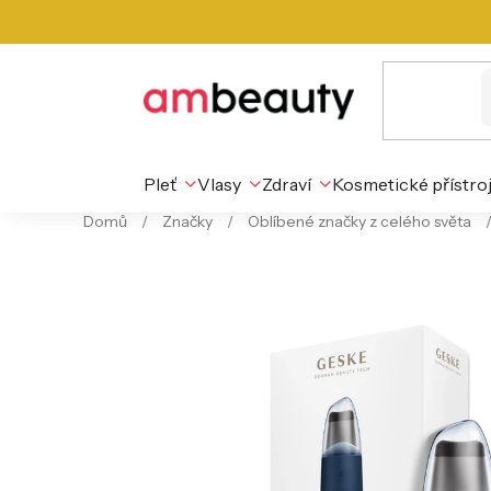
Přejít
na
obsah
Pleť
Vlasy
Zdraví
Kosmetické přístro
Domů
/
Značky
/
Oblíbené značky z celého světa