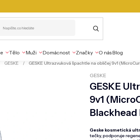
je
Tělo
Muži
Domácnost
Značky
O nás
Blog
/
GESKE
/
GESKE Ultrazvuková špachtle na obličej 9v1 (MicroCu
GESKE
GESKE Ultr
9v1 (Micro
Blackhead 
Geske kosmetická ultr
tečky, podporuje regener