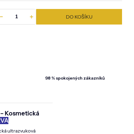
DO KOŠÍKU
98 % spokojených zákazníků
 – Kosmetická
RVA
cká ultrazvuková