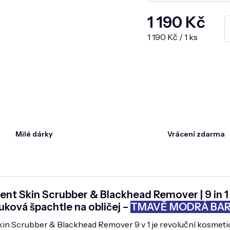
1 190 Kč
Měrná cena:
1 190 Kč / 1 ks
Milé dárky
Vrácení zdarma
nt Skin Scrubber & Blackhead Remover | 9 in 1
uková špachtle na obličej –
TMAVĚ MODRÁ BA
n Scrubber & Blackhead Remover 9 v 1 je revoluční kosmeti