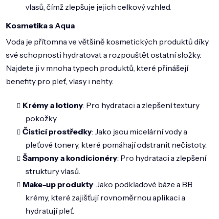
vlasů, čímž zlepšuje jejich celkový vzhled.
Kosmetika s
Aq
ua
Voda je přítomna ve většině kosmetických produktů díky
své schopnosti hydratovat a rozpouštět ostatní složky.
Najdete ji v mnoha typech produktů, které přinášejí
benefity pro pleť, vlasy i nehty.
Krémy a lotiony
: Pro hydrataci a zlepšení textury
pokožky.
Čisticí prostředky
: Jako jsou micelární vody a
pleťové tonery, které pomáhají odstranit nečistoty.
Šampony a kondicionéry
: Pro hydrataci a zlepšení
struktury vlasů.
Make-up produkty
: Jako podkladové báze a BB
krémy, které zajišťují rovnoměrnou aplikaci a
hydratují pleť.