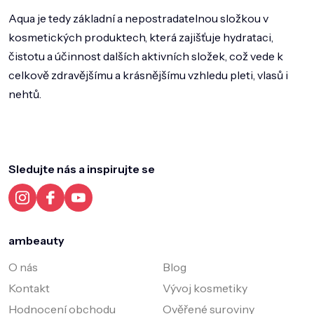
Aqua je tedy základní a nepostradatelnou složkou v
kosmetických produktech, která zajišťuje hydrataci,
čistotu a účinnost dalších aktivních složek, což vede k
celkově zdravějšímu a krásnějšímu vzhledu pleti, vlasů i
nehtů.
Z
á
p
a
Sledujte nás a inspirujte se
t
í
ambeauty
O nás
Blog
Kontakt
Vývoj kosmetiky
Hodnocení obchodu
Ověřené suroviny