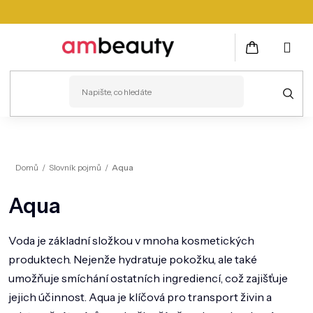
Přejít
na
obsah
NÁKUPNÍ
KOŠÍK
PLEŤ
Domů
/
Slovník pojmů
/
Aqua
VLASY
Aqua
ZDRAVÍ
KOSMETICKÉ PŘÍSTROJE
Voda je základní složkou v mnoha kosmetických
produktech. Nejenže hydratuje pokožku, ale také
TĚLO
umožňuje smíchání ostatních ingrediencí, což zajišťuje
MUŽI
jejich účinnost. Aqua je klíčová pro transport živin a