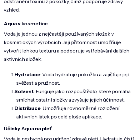
odstranění toxínů z pokožky, čímž podporuje zdravý
DOMÁCNOST
vzhled.
ZNAČKY
Aqua v
kosmetice
O NÁS
Voda je jednou z nejčastěji používaných složek v
BLOG
kosmetických výrobcích. Její přítomnost umožňuje
vytvořit lehkou texturu a podporuje vstřebávání dalších
aktivních složek.
Hydratace
: Voda hydratuje pokožku a zajišťuje její
svěžest a pružnost.
Solvent
: Funguje jako rozpouštědlo, které pomáhá
smíchat ostatní složky a zvyšuje jejich účinnost.
Distribuce
: Umožňuje rovnoměrné rozložení
aktivních látek po celé ploše aplikace.
Účinky
Aqua
na pleť
Voda je nezbytná pro udržení zdravé pleti. Hydratuje, čistí