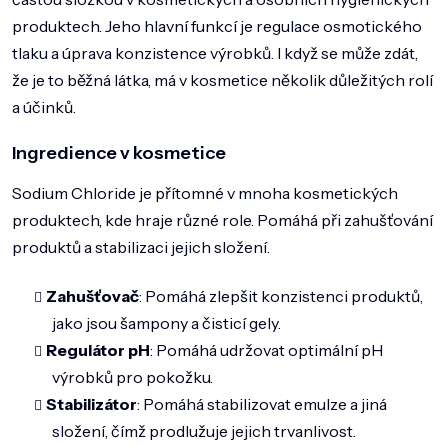
DOMÁCNOST
produktech. Jeho hlavní funkcí je regulace osmotického
ZNAČKY
tlaku a úprava konzistence výrobků. I když se může zdát,
že je to běžná látka, má v kosmetice několik důležitých rolí
O NÁS
a účinků.
BLOG
Ingredience v kosmetice
Sodium Chloride je přítomné v mnoha kosmetických
produktech, kde hraje různé role. Pomáhá při zahušťování
produktů a stabilizaci jejich složení.
Zahušťovač
: Pomáhá zlepšit konzistenci produktů,
jako jsou šampony a čisticí gely.
Regulátor pH
: Pomáhá udržovat optimální pH
výrobků pro pokožku.
Stabilizátor
: Pomáhá stabilizovat emulze a jiná
složení, čímž prodlužuje jejich trvanlivost.