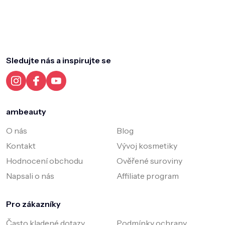
Z
á
p
a
Sledujte nás a inspirujte se
t
í
ambeauty
O nás
Blog
Kontakt
Vývoj kosmetiky
Hodnocení obchodu
Ověřené suroviny
Napsali o nás
Affiliate program
Pro zákazníky
Často kladené dotazy
Podmínky ochrany