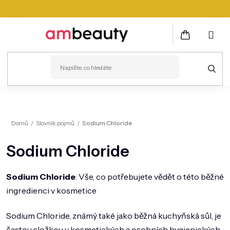
Přejít
na
obsah
NÁKUPNÍ
KOŠÍK
PLEŤ
Domů
/
Slovník pojmů
/
Sodium Chloride
VLASY
Sodium Chloride
ZDRAVÍ
KOSMETICKÉ PŘÍSTROJE
Sodium Chloride
: Vše, co potřebujete vědět o této běžné
ingredienci v kosmetice
TĚLO
MUŽI
Sodium Chloride, známý také jako běžná kuchyňská sůl, je
častou složkou v kosmetických a osobních hygienických