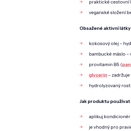
praktické cestovní b
veganské složení be
Obsažené aktivní látky
kokosový olej – hyd
bambucké máslo – vy
provitamin B5 (
pan
glycerin
– zadržuje
hydrolyzovaný rostl
Jak produktu používat
aplikuj kondicionér
je vhodný pro pravid