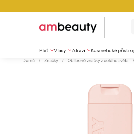
Přejít
na
obsah
Pleť
Vlasy
Zdraví
Kosmetické přístro
Domů
/
Značky
/
Oblíbené značky z celého světa