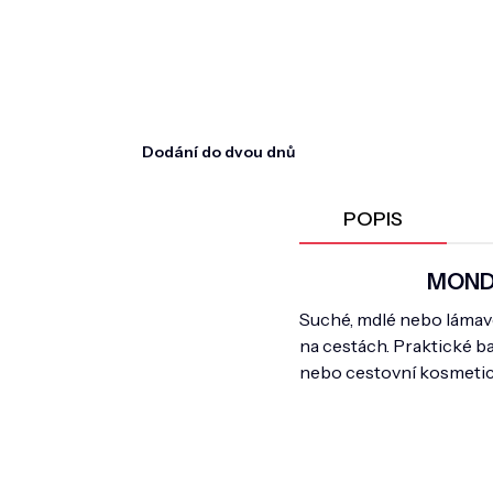
Dodání do dvou dnů
POPIS
MONDA
Suché, mdlé nebo lámavé 
na cestách. Praktické ba
nebo cestovní kosmetick