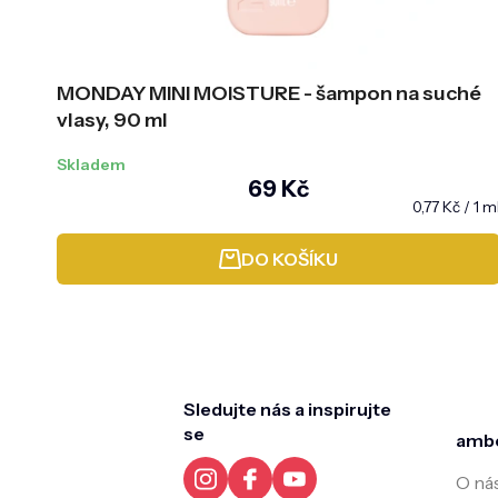
MONDAY MINI MOISTURE - šampon na suché
vlasy, 90 ml
Skladem
69 Kč
Měrná
0,77 Kč / 1 m
cena:
DO KOŠÍKU
Z
á
p
a
t
Sledujte nás a inspirujte
í
se
amb
O ná