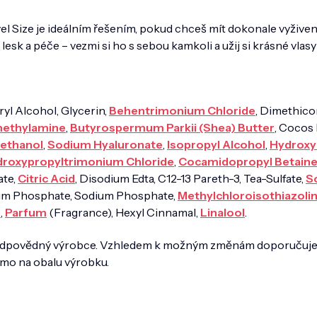
Size je ideálním řešením, pokud chceš mít dokonale vyživené
 lesk a péče – vezmi si ho s sebou kamkoli a užij si krásné vla
yl Alcohol, Glycerin,
Behentrimonium Chloride
, Dimethico
methylamine
,
Butyrospermum Parkii (Shea) Butter
, Cocos
ethanol
,
Sodium Hyaluronate
,
Isopropyl Alcohol
,
Hydroxy
droxypropyltrimonium Chloride
,
Cocamidopropyl Betain
te,
Citric Acid
, Disodium Edta, C12-13 Pareth-3, Tea-Sulfate,
S
ium Phosphate, Sodium Phosphate,
Methylchloroisothiazoli
e
,
Parfum
(Fragrance), Hexyl Cinnamal,
Linalool
.
 zodpovědný výrobce. Vzhledem k možným změnám doporučuj
ímo na obalu výrobku.