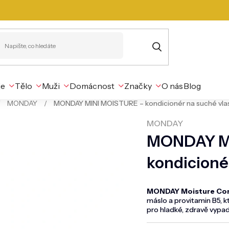
je
Tělo
Muži
Domácnost
Značky
O nás
Blog
/
MONDAY
/
MONDAY MINI MOISTURE – kondicionér na suché vlas
MONDAY
MONDAY MI
kondicionér
MONDAY Moisture Cond
máslo a provitamin B5, kt
pro hladké, zdravě vypada