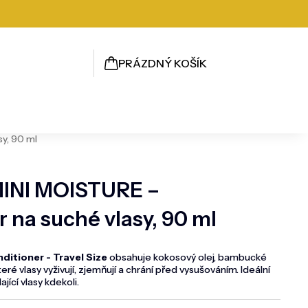
PRÁZDNÝ KOŠÍK
NÁKUPNÍ
KOŠÍK
y, 90 ml
NI MOISTURE –
 na suché vlasy, 90 ml
itioner - Travel Size
obsahuje kokosový olej, bambucké
eré vlasy vyživují, zjemňují a chrání před vysušováním. Ideální
jící vlasy kdekoli.