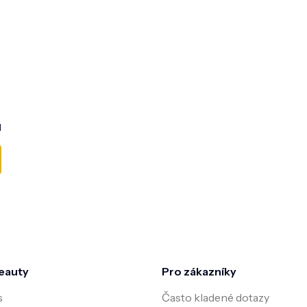
l
eauty
Pro zákazníky
s
Často kladené dotazy