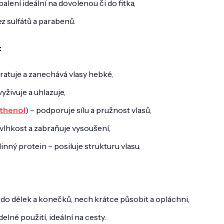
alení ideální na dovolenou či do fitka,
z sulfátů a parabenů.
:
ratuje a zanechává vlasy hebké,
živuje a uhlazuje,
thenol
) – podporuje sílu a pružnost vlasů,
 vlhkost a zabraňuje vysoušení,
inný protein – posiluje strukturu vlasu.
 do délek a konečků, nech krátce působit a opláchni,
elné použití, ideální na cesty.