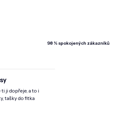
98 % spokojených zákazníků
sy
ji dopřeje, a to i
, tašky do fitka