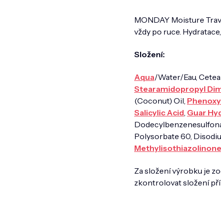
MONDAY Moisture Travel 
vždy po ruce. Hydratace,
Složení:
Aqua
/Water/Eau, Cetear
Stearamidopropyl Di
(Coconut) Oil,
Phenoxy
Salicylic Acid
,
Guar Hy
Dodecylbenzenesulfona
Polysorbate 60, Disod
Methylisothiazolinon
Za složení výrobku je
zkontrolovat složení př