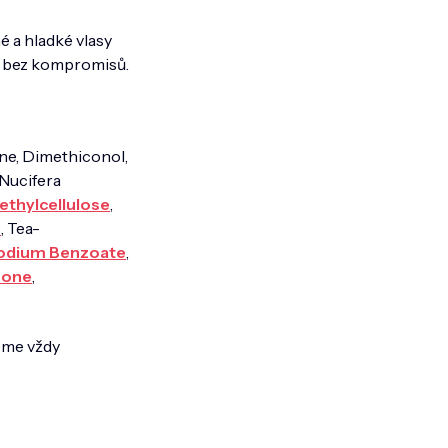
 a hladké vlasy
sy bez kompromisů.
ne, Dimethiconol,
 Nucifera
ethylcellulose
,
e
, Tea-
odium Benzoate
,
none
,
eme vždy