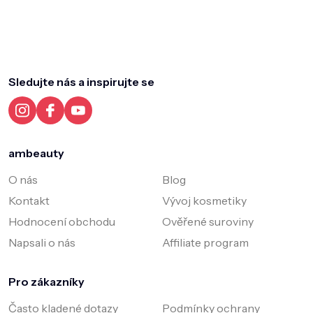
Z
á
p
a
Sledujte nás a inspirujte se
t
í
ambeauty
O nás
Blog
Kontakt
Vývoj kosmetiky
Hodnocení obchodu
Ověřené suroviny
Napsali o nás
Affiliate program
Pro zákazníky
Často kladené dotazy
Podmínky ochrany