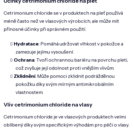
Účinky cetrimonium chloride na pleť
Cetrimonium chloride se v produktech na pleť používá
méně často než ve vlasových výrobcích, ale může mít
přínosné účinky při správném použití.
Hydratace
: Pomáhá udržovat vlhkost v pokožce a
zamezuje jejímu vysoušení.
Ochrana
: Tvoří ochrannou bariéru na povrchu pleti,
což zvyšuje její odolnost proti vnějším vlivům.
Zklidnění
: Může pomoci zklidnit podrážděnou
pokožku díky svým mírným antimikrobiálním
vlastnostem.
Vliv cetrimonium chloride na vlasy
Cetrimonium chloride je ve vlasových produktech velmi
oblíbený díky svým specifickým výhodám pro péči o vlasy.