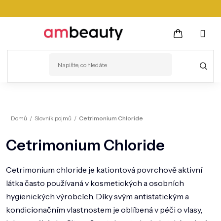
Přejít
na
obsah
NÁKUPNÍ
KOŠÍK
PLEŤ
Domů
/
Slovník pojmů
/
Cetrimonium Chloride
VLASY
Cetrimonium Chloride
ZDRAVÍ
KOSMETICKÉ PŘÍSTROJE
Cetrimonium chloride je kationtová povrchově aktivní
látka často používaná v kosmetických a osobních
TĚLO
hygienických výrobcích. Díky svým antistatickým a
MUŽI
kondicionačním vlastnostem je oblíbená v péči o vlasy,