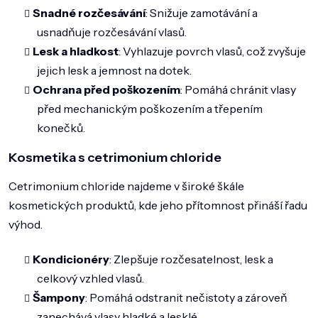
Snadné rozčesávání
: Snižuje zamotávání a
usnadňuje rozčesávání vlasů.
Lesk a hladkost
: Vyhlazuje povrch vlasů, což zvyšuje
jejich lesk a jemnost na dotek.
Ochrana před poškozením
: Pomáhá chránit vlasy
před mechanickým poškozením a třepením
konečků.
Kosmetika s cetrimonium chloride
Cetrimonium chloride najdeme v široké škále
kosmetických produktů, kde jeho přítomnost přináší řadu
výhod.
Kondicionéry
: Zlepšuje rozčesatelnost, lesk a
celkový vzhled vlasů.
Šampony
: Pomáhá odstranit nečistoty a zároveň
zanechává vlasy hladké a lesklé.