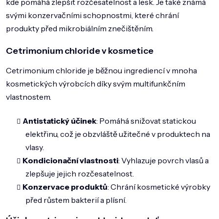
kde pomáhá zlepšit rozčesatelnost a lesk. Je také známá
DOMÁCNOST
svými konzervačními schopnostmi, které chrání
ZNAČKY
produkty před mikrobiálním znečištěním.
O NÁS
Cetrimonium chloride v kosmetice
BLOG
Cetrimonium chloride je běžnou ingrediencí v mnoha
kosmetických výrobcích díky svým multifunkčním
vlastnostem.
Antistatický účinek
: Pomáhá snižovat statickou
elektřinu, což je obzvláště užitečné v produktech na
vlasy.
Kondicionační vlastnosti
: Vyhlazuje povrch vlasů a
zlepšuje jejich rozčesatelnost.
Konzervace produktů
: Chrání kosmetické výrobky
před růstem bakterií a plísní.