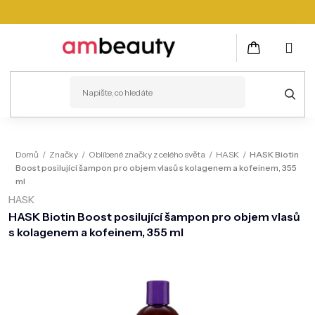
Přejít
na
obsah
NÁKUPNÍ
KOŠÍK
PLEŤ
Domů
/
Značky
/
Oblíbené značky z celého světa
/
HASK
/
HASK Biotin
Boost posilující šampon pro objem vlasů s kolagenem a kofeinem, 355
VLASY
ml
HASK
ZDRAVÍ
HASK Biotin Boost posilující šampon pro objem vlasů
KOSMETICKÉ PŘÍSTROJE
s kolagenem a kofeinem, 355 ml
TĚLO
MUŽI