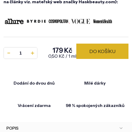
na články viz. mateřský web značky Haskbeauty.com):
179 Kč
DO KOŠÍKU
Měrná cena:
0,50 Kč / 1 ml
Dodání do dvou dnů
Milé dárky
Vrácení zdarma
98 % spokojených zákazníků
POPIS