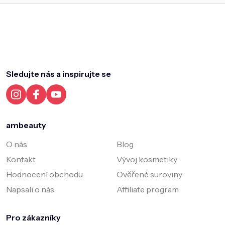
Z
á
p
a
Sledujte nás a inspirujte se
t
í
ambeauty
O nás
Blog
Kontakt
Vývoj kosmetiky
Hodnocení obchodu
Ověřené suroviny
Napsali o nás
Affiliate program
Pro zákazníky