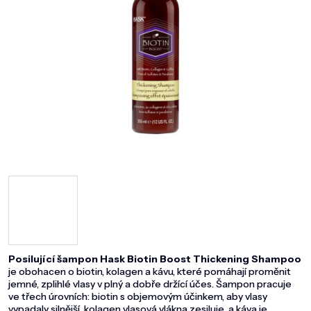
DOMÁCNOST
ZNAČKY
O NÁS
BLOG
Posilující šampon Hask Biotin Boost Thickening Shampoo
je obohacen o biotin, kolagen a kávu, které pomáhají proměnit
jemné, zplihlé vlasy v plný a dobře držící účes. Šampon pracuje
ve třech úrovních: biotin s objemovým účinkem, aby vlasy
vypadaly silnější, kolagen vlasová vlákna zesiluje a káva je