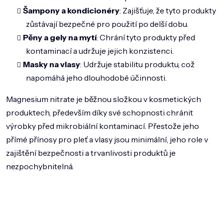
Šampony a kondicionéry
: Zajišťuje, že tyto produkty
zůstávají bezpečné pro použití po delší dobu.
Pěny a gely na mytí
: Chrání tyto produkty před
kontaminací a udržuje jejich konzistenci.
Masky na vlasy
: Udržuje stabilitu produktu, což
napomáhá jeho dlouhodobé účinnosti.
Magnesium nitrate je běžnou složkou v kosmetických
produktech, především díky své schopnosti chránit
výrobky před mikrobiální kontaminací. Přestože jeho
přímé přínosy pro pleť a vlasy jsou minimální, jeho role v
zajištění bezpečnosti a trvanlivosti produktů je
nezpochybnitelná.
Z
á
p