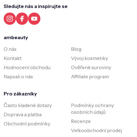
a
Sledujte nás a inspirujte se
t
í
ambeauty
O nás
Blog
Kontakt
Vývoj kosmetiky
Hodnocení obchodu
Ověřené suroviny
Napsali o nás
Affiliate program
Pro zákazníky
Často kladené dotazy
Podmínky ochrany
osobních údajů
Doprava a platba
Recenze
Obchodní podmínky
Velkoobchodní prodej