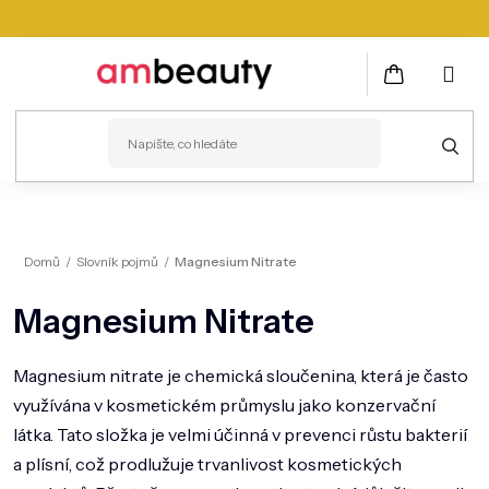
Přejít
na
obsah
NÁKUPNÍ
KOŠÍK
PLEŤ
Domů
/
Slovník pojmů
/
Magnesium Nitrate
VLASY
Magnesium Nitrate
ZDRAVÍ
KOSMETICKÉ PŘÍSTROJE
Magnesium nitrate je chemická sloučenina, která je často
využívána v kosmetickém průmyslu jako konzervační
TĚLO
látka. Tato složka je velmi účinná v prevenci růstu bakterií
MUŽI
a plísní, což prodlužuje trvanlivost kosmetických