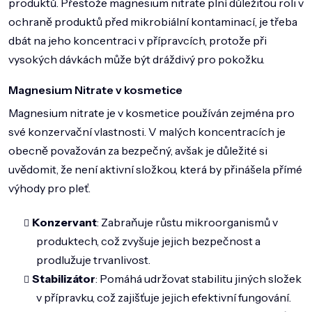
produktů. Přestože magnesium nitrate plní důležitou roli v
DOMÁCNOST
ochraně produktů před mikrobiální kontaminací, je třeba
ZNAČKY
dbát na jeho koncentraci v přípravcích, protože při
vysokých dávkách může být dráždivý pro pokožku.
O NÁS
Magnesium Nitrate v kosmetice
BLOG
Magnesium nitrate je v kosmetice používán zejména pro
své konzervační vlastnosti. V malých koncentracích je
obecně považován za bezpečný, avšak je důležité si
uvědomit, že není aktivní složkou, která by přinášela přímé
výhody pro pleť.
Konzervant
: Zabraňuje růstu mikroorganismů v
produktech, což zvyšuje jejich bezpečnost a
prodlužuje trvanlivost.
Stabilizátor
: Pomáhá udržovat stabilitu jiných složek
v přípravku, což zajišťuje jejich efektivní fungování.