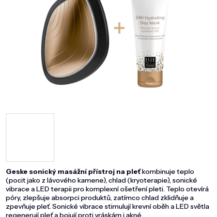
DOMÁCNOST
ZNAČKY
O NÁS
BLOG
Geske sonický masážní přístroj na pleť
kombinuje teplo
(pocit jako z lávového kamene), chlad (kryoterapie), sonické
vibrace a LED terapii pro komplexní ošetření pleti. Teplo otevírá
póry, zlepšuje absorpci produktů, zatímco chlad zklidňuje a
zpevňuje pleť. Sonické vibrace stimulují krevní oběh a LED světla
regenerují pleť a bojují proti vráskám i akné.