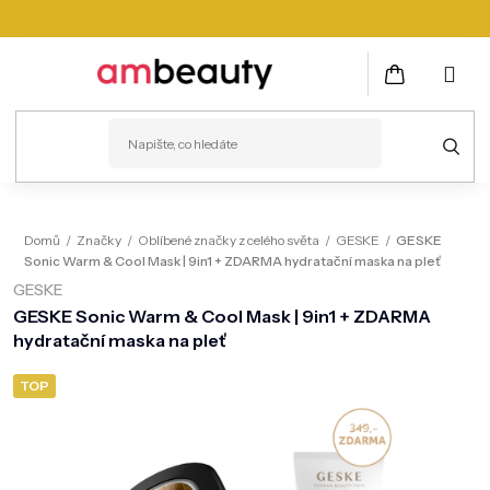
Přejít
na
obsah
NÁKUPNÍ
KOŠÍK
PLEŤ
Domů
/
Značky
/
Oblíbené značky z celého světa
/
GESKE
/
GESKE
Sonic Warm & Cool Mask | 9in1 + ZDARMA hydratační maska na pleť
VLASY
GESKE
ZDRAVÍ
GESKE Sonic Warm & Cool Mask | 9in1 + ZDARMA
hydratační maska na pleť
KOSMETICKÉ PŘÍSTROJE
TOP
TĚLO
MUŽI