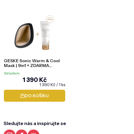
GESKE Sonic Warm & Cool
Mask | 9in1 + ZDARMA
omlazující vitamínová
Skladem
maska na pleť
1 390 Kč
Měrná
1 390 Kč / 1 ks
cena:
DO KOŠÍKU
Z
á
p
a
Sledujte nás a inspirujte se
t
í