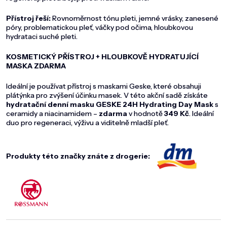
Přístroj řeší:
Rovnoměrnost tónu pleti, jemné vrásky, zanesené
póry, problematickou pleť, váčky pod očima, hloubkovou
hydrataci suché pleti.
KOSMETICKÝ PŘÍSTROJ + HLOUBKOVĚ HYDRATUJÍCÍ
MASKA ZDARMA
Ideální je používat přístroj s maskami Geske, které obsahuji
plátýnka pro zvýšení účinku masek. V této akční sadě získáte
hydratační denní
masku GESKE 24H Hydrating Day Mask
s
ceramidy a niacinamidem –
zdarma
v hodnotě
349 Kč
. Ideální
duo pro regeneraci, výživu a viditelně mladší pleť.
Produkty této značky znáte z drogerie: