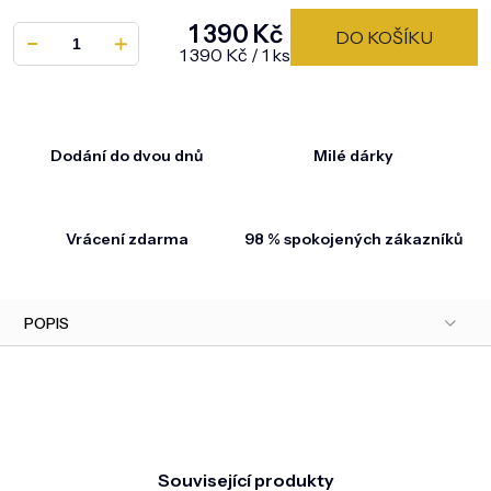
1 390 Kč
DO KOŠÍKU
Měrná cena:
1 390 Kč / 1 ks
Dodání do dvou dnů
Milé dárky
Vrácení zdarma
98 % spokojených zákazníků
POPIS
Související produkty