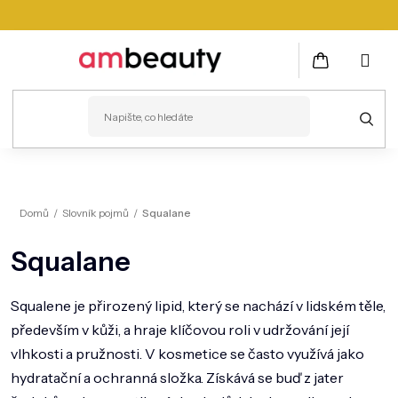
Přejít
na
obsah
NÁKUPNÍ
KOŠÍK
PLEŤ
Domů
/
Slovník pojmů
/
Squalane
VLASY
Squalane
ZDRAVÍ
KOSMETICKÉ PŘÍSTROJE
Squalene je přirozený lipid, který se nachází v lidském těle,
především v kůži, a hraje klíčovou roli v udržování její
TĚLO
vlhkosti a pružnosti. V kosmetice se často využívá jako
MUŽI
hydratační a ochranná složka. Získává se buď z jater