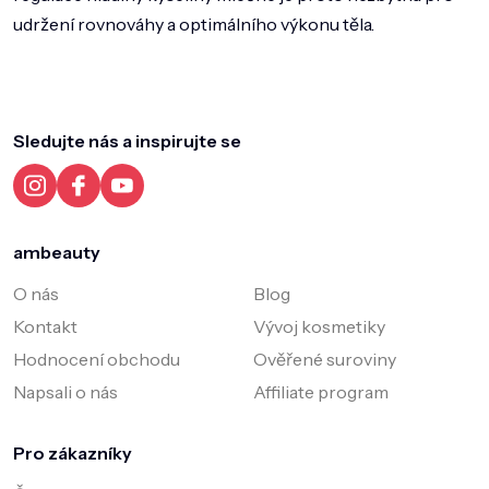
udržení rovnováhy a optimálního výkonu těla.
Z
á
p
a
Sledujte nás a inspirujte se
t
í
ambeauty
O nás
Blog
Kontakt
Vývoj kosmetiky
Hodnocení obchodu
Ověřené suroviny
Napsali o nás
Affiliate program
Pro zákazníky