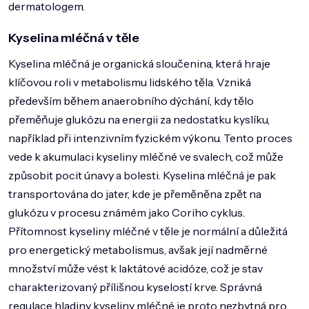
dermatologem.
Kyselina mléčná v těle
Kyselina mléčná je organická sloučenina, která hraje
klíčovou roli v metabolismu lidského těla. Vzniká
především během anaerobního dýchání, kdy tělo
přeměňuje glukózu na energii za nedostatku kyslíku,
například při intenzivním fyzickém výkonu. Tento proces
vede k akumulaci kyseliny mléčné ve svalech, což může
způsobit pocit únavy a bolesti. Kyselina mléčná je pak
transportována do jater, kde je přeměněna zpět na
glukózu v procesu známém jako Coriho cyklus.
Přítomnost kyseliny mléčné v těle je normální a důležitá
pro energetický metabolismus, avšak její nadměrné
množství může vést k laktátové acidóze, což je stav
charakterizovaný přílišnou kyselostí krve. Správná
regulace hladiny kyseliny mléčné je proto nezbytná pro