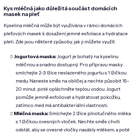
Kys mléčná jako důležitá součást domácích
masek na pleť
Kyselina mléčná může být využívána v rámci domácích
pleťových masek k dosažení jemné exfoliace a hydratace
pleti. Zde jsou některé způsoby, jak ji můžete využít:
Jogurtová maska:
Jogurt je bohatý na kyselinu
mléčnou a snadno dostupný. Pro přípravu masky
smíchejte 2-3 lžíce neslazeného jogurtu s 1 lžičkou
medu. Naneste směs na obličej a nechte působit 15-
20 minut, poté opláchněte teplou vodou. Jogurt
pomůže jemně exfoliovat a hydratovat pokožku,
zatímco med má antibakteriální vlastnosti.
Mléčná maska:
Smíchejte 2 lžíce plnotučného mléka
s 1 lžičkou ovesných vloček. Nechte směs chvíli
odstát, aby se ovesné vločky nasákly mlékem, a poté