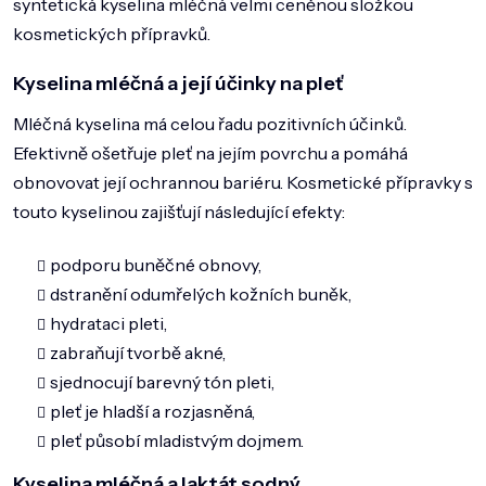
syntetická kyselina mléčná velmi ceněnou složkou
DOMÁCNOST
kosmetických přípravků.
ZNAČKY
Kyselina mléčná a její účinky na pleť
O NÁS
Mléčná kyselina má celou řadu pozitivních účinků.
BLOG
Efektivně ošetřuje pleť na jejím povrchu a pomáhá
obnovovat její ochrannou bariéru. Kosmetické přípravky s
touto kyselinou zajišťují následující efekty:
podporu buněčné obnovy,
dstranění odumřelých kožních buněk,
hydrataci pleti,
zabraňují tvorbě akné,
sjednocují barevný tón pleti,
pleť je hladší a rozjasněná,
pleť působí mladistvým dojmem.
Kyselina mléčná a laktát sodný