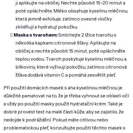
ji aplikujte na obličej. Nechte působit 15-20 minut a
poté opláchněte. Mléko obsahuje kyselinu mléčnou,
která jemně exfoliuje, zatímco ovesné vločky
zklidňují a hydratují pokožku.
Maska s tvarohem:
Smíchejte 2 lžíce tvarohu s
několika kapkami citronové šťávy. Aplikujte na
obličej a nechte působit 15 minut, poté opláchněte
teplou vodou. Tvaroh poskytuje kyselinu mléčnou a
bílkoviny, které vyživují pokožku, zatímco citronová
šťáva dodává vitamin C a pomáhá zesvětlit pleť.
Při použití domácích masek s
aha kyselinou
mléčnou je
důležité pamatovat na to, že je třeba vyhnout se oblasti očí
a vždy po použití masky použít hydratační krém. Také je
dobré provést test na malé části kůže, aby se zajistilo, že
nedojde k podráždění. Pokud máte citlivou nebo
problematickou pleť, konzultujte použití těchto masek s