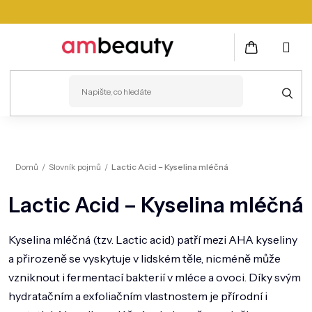
Přejít
na
obsah
NÁKUPNÍ
KOŠÍK
PLEŤ
Domů
/
Slovník pojmů
/
Lactic Acid – Kyselina mléčná
VLASY
Lactic Acid – Kyselina mléčná
ZDRAVÍ
KOSMETICKÉ PŘÍSTROJE
Kyselina mléčná
(tzv. Lactic acid) patří mezi
AHA kyseliny
a přirozeně se vyskytuje v lidském těle, nicméně může
TĚLO
vzniknout i fermentací bakterií v mléce a ovoci. Díky svým
MUŽI
hydratačním a exfoliačním vlastnostem je přírodní i