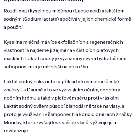
Rozdíl mezi kyselinou mléčnou (Lactic acid) a laktátem
sodným (
Sodium lactate
) spočívá v jejich chemické formě
a použití.
Kyselina mléčná má více exfoliačních a regeneračních
vlastností a najdeme ji zejména v
čisticích pleťových
maskách
. Laktát sodný je významný svými hydratačními
schopnostmi a je mírnější na pokožku.
Laktát sodný naleznete například v
kosmetice české
značky La Daumé
a to ve vyživujícím očním, denním a
nočním krému a také v pleťovém séru proti vráskám.
Laktát sodný ovšem působí blahodárně také na vlasy, a
proto je využíván i v
šamponech a kondicionérech značky
Monday
, které zvyšují lesk vašich vlasů, vyživuje je a
revitalizuje.