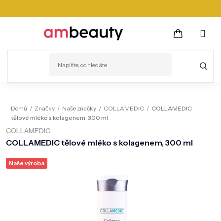
Přejít
na
obsah
NÁKUPNÍ
KOŠÍK
PLEŤ
Domů
/
Značky
/
Naše značky
/
COLLAMEDIC
/
COLLAMEDIC
tělové mléko s kolagenem, 300 ml
VLASY
COLLAMEDIC
ZDRAVÍ
COLLAMEDIC tělové mléko s kolagenem, 300 ml
KOSMETICKÉ PŘÍSTROJE
Naše výroba
TĚLO
MUŽI