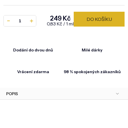
249 Kč
DO KOŠÍKU
Měrná cena:
0,83 Kč / 1 ml
Dodání do dvou dnů
Milé dárky
Vrácení zdarma
98 % spokojených zákazníků
POPIS