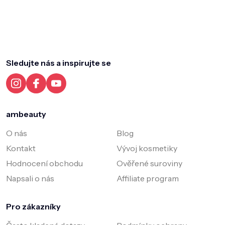
Z
á
p
a
Sledujte nás a inspirujte se
t
í
ambeauty
O nás
Blog
Kontakt
Vývoj kosmetiky
Hodnocení obchodu
Ověřené suroviny
Napsali o nás
Affiliate program
Pro zákazníky