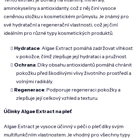
DOMÁCNOST
aminokyseliny a antioxidanty, což z něj činí vysoce
ZNAČKY
ceněnou složku v kosmetickém průmyslu. Je známý pro
své hydratační a regenerační vlastnosti, což jej činí
O NÁS
ideálním pro různé typy kosmetických produktů.
BLOG
Hydratace
: Algae Extract pomáhá zadržovat vlhkost
v pokožce, čímž zlepšuje její hydrataci a pružnost.
Ochrana
: Díky obsahu antioxidantů pomáhá chránit
pokožku před škodlivými vlivy životního prostředí a
volnými radikály.
Regenerace
: Podporuje regeneraci pokožky a
zlepšuje její celkový vzhled a texturu.
Účinky Algae Extract na pleť
Algae Extract je vysoce účinný v péči o pleť díky svým
multifunkčním vlastnostem. Je vhodný pro všechny typy