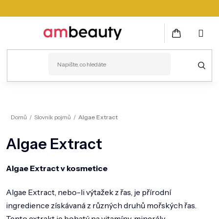
Přejít
na
obsah
NÁKUPNÍ
KOŠÍK
PLEŤ
Domů
/
Slovník pojmů
/
Algae Extract
VLASY
Algae Extract
ZDRAVÍ
KOSMETICKÉ PŘÍSTROJE
Algae Extract v kosmetice
TĚLO
Algae Extract, nebo-li výtažek z řas, je přírodní
MUŽI
ingredience získávaná z různých druhů mořských řas.
Tento extrakt je bohatý na vitamíny, minerály,