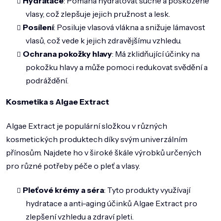
Hydratace
: Pomáhá hydratovat suché a poškozené
vlasy, což zlepšuje jejich pružnost a lesk.
Posílení
: Posiluje vlasová vlákna a snižuje lámavost
vlasů, což vede k jejich zdravějšímu vzhledu.
Ochrana pokožky hlavy
: Má zklidňující účinky na
pokožku hlavy a může pomoci redukovat svědění a
podráždění.
Kosmetika s Algae Extract
Algae Extract je populární složkou v různých
kosmetických produktech díky svým univerzálním
přínosům. Najdete ho v široké škále výrobků určených
pro různé potřeby péče o pleť a vlasy.
Pleťové krémy a séra
: Tyto produkty využívají
hydratace a anti-aging účinků Algae Extract pro
zlepšení vzhledu a zdraví pleti.