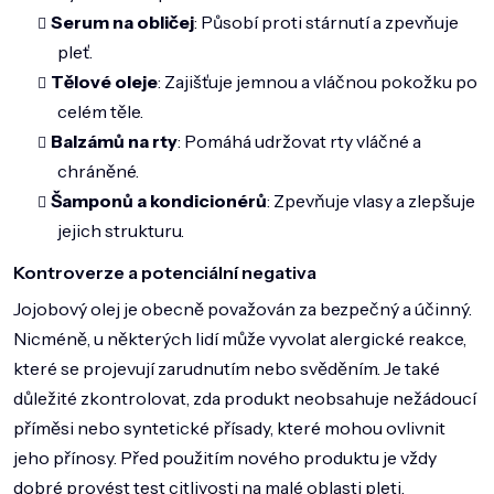
Serum na obličej
: Působí proti stárnutí a zpevňuje
pleť.
Tělové oleje
: Zajišťuje jemnou a vláčnou pokožku po
celém těle.
Balzámů na rty
: Pomáhá udržovat rty vláčné a
chráněné.
Šamponů a kondicionérů
: Zpevňuje vlasy a zlepšuje
jejich strukturu.
Kontroverze a potenciální negativa
Jojobový olej je obecně považován za bezpečný a účinný.
Nicméně, u některých lidí může vyvolat alergické reakce,
které se projevují zarudnutím nebo svěděním. Je také
důležité zkontrolovat, zda produkt neobsahuje nežádoucí
příměsi nebo syntetické přísady, které mohou ovlivnit
jeho přínosy. Před použitím nového produktu je vždy
dobré provést test citlivosti na malé oblasti pleti.