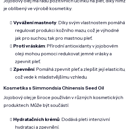
Jojobový olej má řadu pozitivních účinků na pleť, díky nimž
je oblíbený ve výrobě kosmetiky:
Vyvážení mastnoty
: Díky svým vlastnostem pomáhá
regulovat produkci kožního mazu, což je výhodné
jak pro suchou, tak pro mastnou pleť.
Proti vráskám
: Přírodní antioxidanty v jojobovém
oleji mohou pomoci redukovat jemné vrásky a
zpevnit pleť.
Zpevnění
: Pomáhá zpevnit pleť a zlepšit její elasticitu,
což vede k mladistvějšímu vzhledu.
Kosmetika s Simmondsia Chinensis Seed Oil
Jojobový olej je široce používán v různých kosmetických
produktech. Může být součástí:
Hydratačních krémů
: Dodává pleti intenzivní
hydrataci a zpevnění.