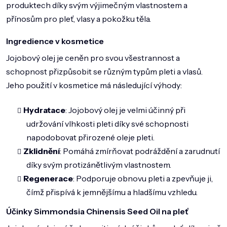
DOMÁCNOST
produktech díky svým výjimečným vlastnostem a
přínosům pro pleť, vlasy a pokožku těla.
ZNAČKY
Ingredience v kosmetice
O NÁS
Jojobový olej je ceněn pro svou všestrannost a
BLOG
schopnost přizpůsobit se různým typům pleti a vlasů.
Jeho použití v kosmetice má následující výhody:
Hydratace
: Jojobový olej je velmi účinný při
udržování vlhkosti pleti díky své schopnosti
napodobovat přirozené oleje pleti.
Zklidnění
: Pomáhá zmírňovat podráždění a zarudnutí
díky svým protizánětlivým vlastnostem.
Regenerace
: Podporuje obnovu pleti a zpevňuje ji,
čímž přispívá k jemnějšímu a hladšímu vzhledu.
Účinky Simmondsia Chinensis Seed Oil na pleť