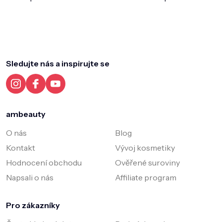
Z
á
p
a
Sledujte nás a inspirujte se
t
í
ambeauty
O nás
Blog
Kontakt
Vývoj kosmetiky
Hodnocení obchodu
Ověřené suroviny
Napsali o nás
Affiliate program
Pro zákazníky