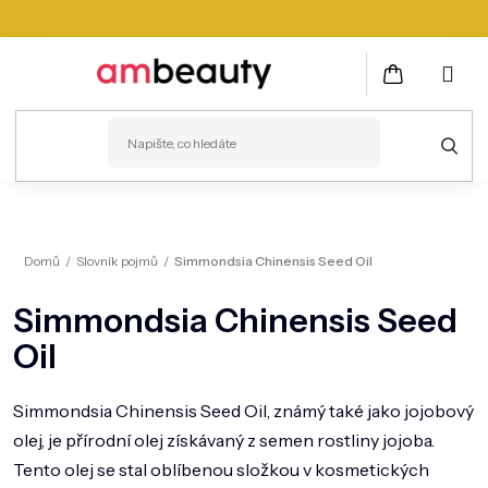
Přejít
na
obsah
NÁKUPNÍ
KOŠÍK
PLEŤ
Domů
/
Slovník pojmů
/
Simmondsia Chinensis Seed Oil
VLASY
Simmondsia Chinensis Seed
ZDRAVÍ
Oil
KOSMETICKÉ PŘÍSTROJE
TĚLO
Simmondsia Chinensis Seed Oil, známý také jako jojobový
olej, je přírodní olej získávaný z semen rostliny jojoba.
MUŽI
Tento olej se stal oblíbenou složkou v kosmetických