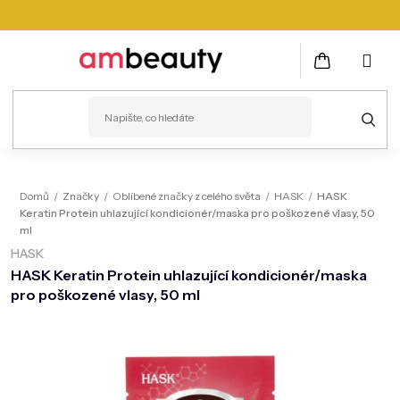
Přejít
na
obsah
NÁKUPNÍ
KOŠÍK
PLEŤ
Domů
/
Značky
/
Oblíbené značky z celého světa
/
HASK
/
HASK
Keratin Protein uhlazující kondicionér/maska pro poškozené vlasy, 50
VLASY
ml
HASK
ZDRAVÍ
HASK Keratin Protein uhlazující kondicionér/maska
KOSMETICKÉ PŘÍSTROJE
pro poškozené vlasy, 50 ml
TĚLO
MUŽI