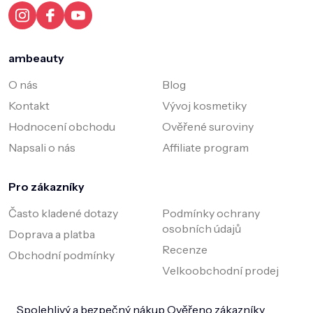
í
ambeauty
O nás
Blog
Kontakt
Vývoj kosmetiky
Hodnocení obchodu
Ověřené suroviny
Napsali o nás
Affiliate program
Pro zákazníky
Často kladené dotazy
Podmínky ochrany
osobních údajů
Doprava a platba
Recenze
Obchodní podmínky
Velkoobchodní prodej
Spolehlivý a bezpečný nákup
Ověřeno zákazníky