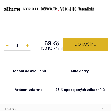
69 Kč
DO KOŠÍKU
Měrná cena:
1,38 Kč / 1 ml
Dodání do dvou dnů
Milé dárky
Vrácení zdarma
98 % spokojených zákazníků
POPIS