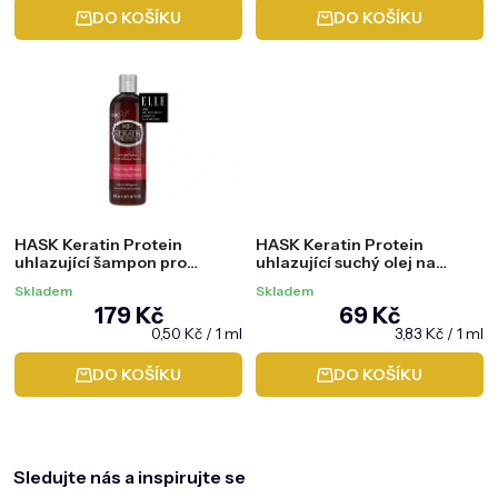
produktu
DO KOŠÍKU
DO KOŠÍKU
je
5,0
z
5
hvězdiček.
HASK Keratin Protein
HASK Keratin Protein
uhlazující šampon pro
uhlazující suchý olej na
poškozené a chemicky
poškozené vlasy, 18 ml
Skladem
Skladem
zničené vlasy, 355 ml
179 Kč
69 Kč
Měrná
Měrná
0,50 Kč / 1 ml
3,83 Kč / 1 ml
cena:
cena:
DO KOŠÍKU
DO KOŠÍKU
Z
á
p
a
Sledujte nás a inspirujte se
t