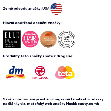
Země původu značky:
USA
Hlavní obdržená ocenění značky:
Produkty této značky znáte z drogerie:
Skvělá hodnocení prestižní magazínů (konkrétní odkazy
na články viz. mateřský web značky Haskbeauty.com):