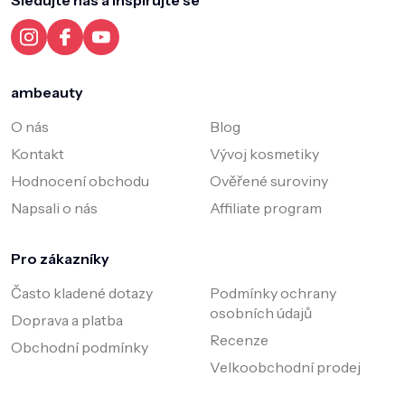
Sledujte nás a inspirujte se
t
í
ambeauty
O nás
Blog
Kontakt
Vývoj kosmetiky
Hodnocení obchodu
Ověřené suroviny
Napsali o nás
Affiliate program
Pro zákazníky
Často kladené dotazy
Podmínky ochrany
osobních údajů
Doprava a platba
Recenze
Obchodní podmínky
Velkoobchodní prodej