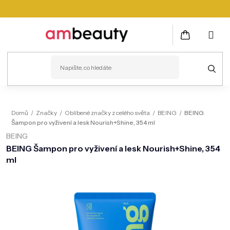
Přejít
na
obsah
NÁKUPNÍ
KOŠÍK
PLEŤ
Domů
/
Značky
/
Oblíbené značky z celého světa
/
BEING
/
BEING
Šampon pro vyživení a lesk Nourish+Shine, 354 ml
VLASY
BEING
ZDRAVÍ
BEING Šampon pro vyživení a lesk Nourish+Shine, 354
ml
KOSMETICKÉ PŘÍSTROJE
TĚLO
MUŽI