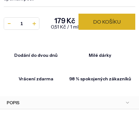
179 Kč
DO KOŠÍKU
Měrná cena:
0,51 Kč / 1 ml
Dodání do dvou dnů
Milé dárky
Vrácení zdarma
98 % spokojených zákazníků
POPIS