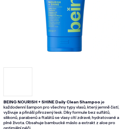
DOMÁCNOST
ZNAČKY
O NÁS
BLOG
BEING NOURISH + SHINE Daily Clean Shampoo
je
každodenní šampon pro všechny typy vlasů, který jemně čistí,
vyživuje a přináší přirozený lesk. Díky formule bez sulfátů,
silikonů, parabenů a ftalátů se vlasy cítí zdravé, hydratované a
plné života. Obsahuje bambucké máslo a extrakt z aloe pro
optimální péči.