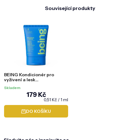
Související produkty
BEING Kondicionér pro
vyživení a lesk
Nourish+Shine, 354 ml
Skladem
179 Kč
Měrná
0,51 Kč / 1 ml
cena:
DO KOŠÍKU
Z
á
p
a