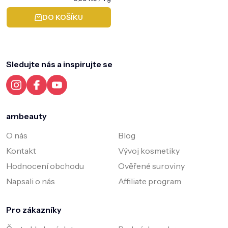
cena:
DO KOŠÍKU
Z
á
p
a
Sledujte nás a inspirujte se
t
í
ambeauty
O nás
Blog
Kontakt
Vývoj kosmetiky
Hodnocení obchodu
Ověřené suroviny
Napsali o nás
Affiliate program
Pro zákazníky