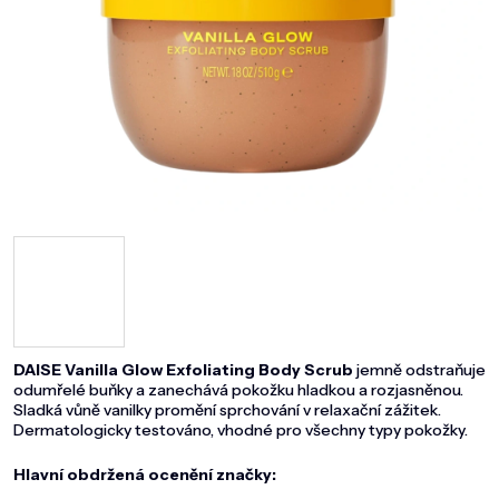
DOMÁCNOST
ZNAČKY
O NÁS
BLOG
DAISE Vanilla Glow Exfoliating Body Scrub
jemně odstraňuje
odumřelé buňky a zanechává pokožku hladkou a rozjasněnou.
Sladká vůně vanilky promění sprchování v relaxační zážitek.
Dermatologicky testováno, vhodné pro všechny typy pokožky.
Hlavní obdržená ocenění značky: