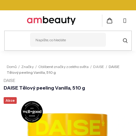
Přejít
na
obsah
NÁKUPNÍ
KOŠÍK
PLEŤ
Domů
/
Značky
/
Oblíbené značky z celého světa
/
DAISE
/
DAISE
Tělový peeling Vanilla, 510 g
VLASY
DAISE
ZDRAVÍ
DAISE Tělový peeling Vanilla, 510 g
KOSMETICKÉ PŘÍSTROJE
Akce
TĚLO
MUŽI