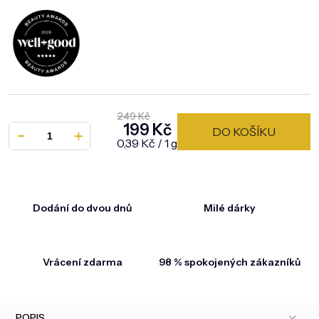
249 Kč
199 Kč
DO KOŠÍKU
Měrná cena:
0,39 Kč / 1 g
Dodání do dvou dnů
Milé dárky
Vrácení zdarma
98 % spokojených zákazníků
POPIS