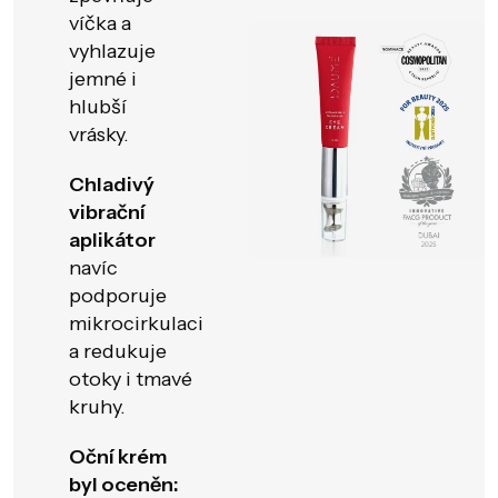
víčka a
vyhlazuje
jemné i
hlubší
vrásky.
Chladivý
vibrační
aplikátor
navíc
podporuje
mikrocirkulaci
a redukuje
otoky i tmavé
kruhy.
Oční krém
byl oceněn: