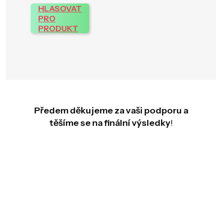
HLASOVAT
PRO
PRODUKT
Předem děkujeme za vaši podporu a
těšíme se na finální výsledky
!
Z
á
p