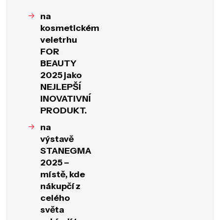
na
kosmetickém
veletrhu
FOR
BEAUTY
2025 jako
NEJLEPŠÍ
INOVATIVNÍ
PRODUKT.
na
výstavě
STANEGMA
2025 –
místě, kde
nákupčí z
celého
světa