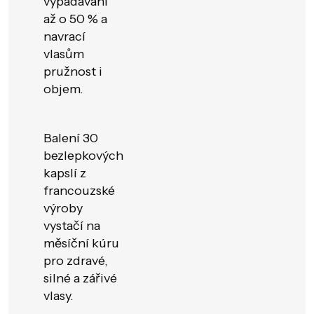
vypadávání
až o 50 % a
navrací
vlasům
pružnost i
objem.
Balení 30
bezlepkových
kapslí z
francouzské
výroby
vystačí na
měsíční kúru
pro zdravé,
silné a zářivé
vlasy.