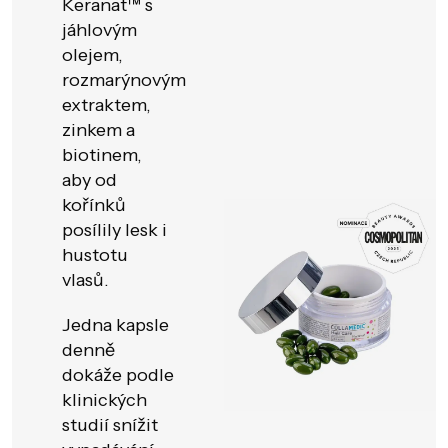
Keranat™ s
jáhlovým
olejem,
rozmarýnovým
extraktem,
zinkem a
biotinem,
aby od
kořínků
posílily lesk i
hustotu
vlasů.
Jedna kapsle
denně
dokáže podle
klinických
studií snížit