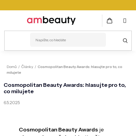
Přejít
na
obsah
NÁKUPNÍ
KOŠÍK
PLEŤ
Domů
/
Články
/
Cosmopolitan Beauty Awards: hlasujte pro to, co
milujete
VLASY
Cosmopolitan Beauty Awards: hlasujte pro to,
ZDRAVÍ
co milujete
KOSMETICKÉ PŘÍSTROJE
6.5.2025
TĚLO
MUŽI
Cosmopolitan Beauty Awards
je