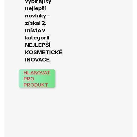
vybírají ty
nejlepší
novinky -
získal 2.
místo v
kategorii
NEJLEPŠÍ
KOSMETICKÉ
INOVACE.
HLASOVAT
PRO
PRODUKT