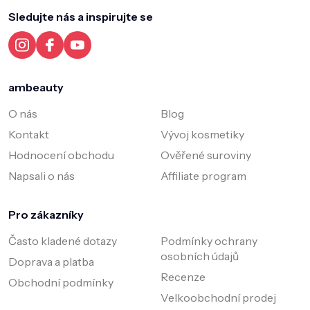
a
Sledujte nás a inspirujte se
t
í
ambeauty
O nás
Blog
Kontakt
Vývoj kosmetiky
Hodnocení obchodu
Ověřené suroviny
Napsali o nás
Affiliate program
Pro zákazníky
Často kladené dotazy
Podmínky ochrany
osobních údajů
Doprava a platba
Recenze
Obchodní podmínky
Velkoobchodní prodej