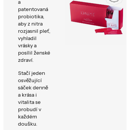
a
patentovaná
probiotika,
aby z nitra
rozjasnil pleť,
vyhladil
vrásky a
posílil ženské
zdraví.
Stačí jeden
osvěžující
sáček denně
a krása i
vitalita se
probudí v
každém
doušku.