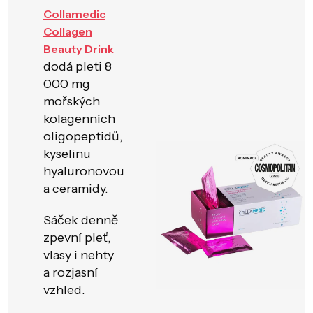
Collamedic
Collagen
Beauty Drink
dodá pleti 8
000 mg
mořských
kolagenních
oligopeptidů,
kyselinu
hyaluronovou
a ceramidy.
Sáček denně
zpevní pleť,
vlasy i nehty
a rozjasní
vzhled.