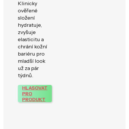
Klinicky
ověřené
složení
hydratuje,
zvyšuje
elasticitu a
chrání kožní
bariéru pro
mladší look
už za pár
týdnů.
HLASOVAT
PRO
PRODUKT