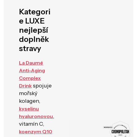
Kategori
e LUXE
nejlepší
doplněk
stravy
La Daumé
Anti-Aging
Complex
spojuje
Drink
mořský
kolagen,
kyselinu
,
hyaluronovou
vitamín C,
koenzym Q10