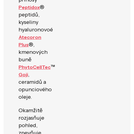
®
Peptidox
peptidů,
kyseliny
hyaluronovoé
Atecoron
®,
Plus
kmenových
buně
™
PhytoCellTec
,
Goji
ceramidů a
opunciového
oleje.
Okamžitě
rozjasňuje
pohled,
zpevňuje