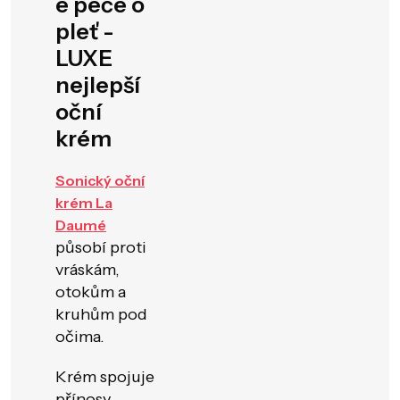
e péče o
pleť -
LUXE
nejlepší
oční
krém
Sonický oční
krém La
Daumé
působí proti
vráskám,
otokům a
kruhům pod
očima.
Krém spojuje
přínosy