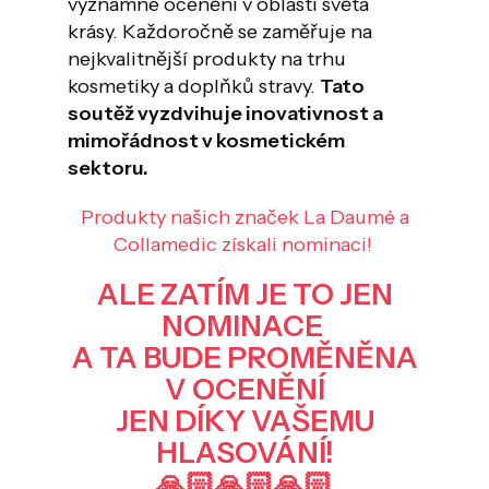
významné ocenění v oblasti světa
DOMÁCNOST
krásy. Každoročně se zaměřuje na
ZNAČKY
nejkvalitnější produkty na trhu
kosmetiky a doplňků stravy.
Tato
O NÁS
soutěž vyzdvihuje inovativnost a
mimořádnost v kosmetickém
BLOG
sektoru.
Produkty našich značek La Daumé a
Collamedic získali nominaci!
ALE ZATÍM JE TO JEN
NOMINACE
A TA BUDE PROMĚNĚNA
V OCENĚNÍ
JEN DÍKY VAŠEMU
HLASOVÁNÍ!
🙏🏻🙏🏻🙏🏻