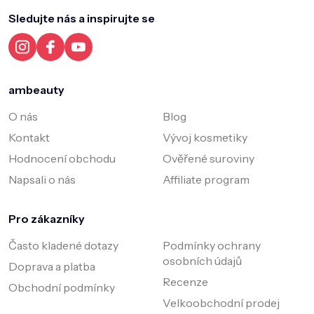
p
a
Sledujte nás a inspirujte se
t
í
ambeauty
O nás
Blog
Kontakt
Vývoj kosmetiky
Hodnocení obchodu
Ověřené suroviny
Napsali o nás
Affiliate program
Pro zákazníky
Často kladené dotazy
Podmínky ochrany
osobních údajů
Doprava a platba
Recenze
Obchodní podmínky
Velkoobchodní prodej