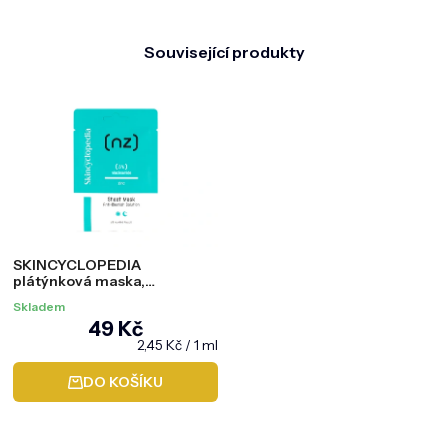
Související produkty
SKINCYCLOPEDIA
plátýnková maska,
niacinamid 3% zinek, 20 ml
Skladem
49 Kč
Měrná
2,45 Kč / 1 ml
cena:
DO KOŠÍKU
Z
á