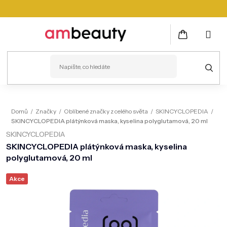
Přejít
na
obsah
NÁKUPNÍ
KOŠÍK
PLEŤ
Domů
/
Značky
/
Oblíbené značky z celého světa
/
SKINCYCLOPEDIA
/
SKINCYCLOPEDIA plátýnková maska, kyselina polyglutamová, 20 ml
VLASY
SKINCYCLOPEDIA
ZDRAVÍ
SKINCYCLOPEDIA plátýnková maska, kyselina
polyglutamová, 20 ml
KOSMETICKÉ PŘÍSTROJE
Akce
TĚLO
MUŽI