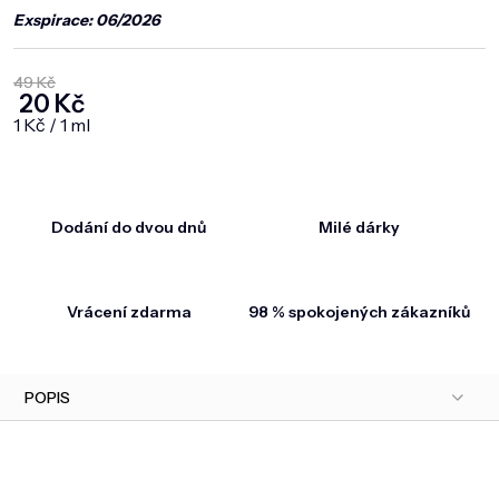
Exspirace: 06/2026
49 Kč
20 Kč
Měrná cena:
1 Kč / 1 ml
Dodání do dvou dnů
Milé dárky
Vrácení zdarma
98 % spokojených zákazníků
POPIS