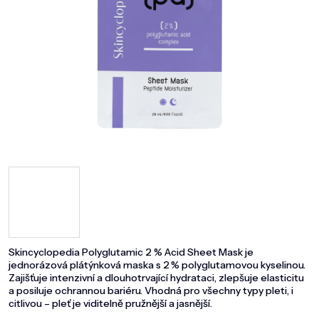
DOMÁCNOST
ZNAČKY
O NÁS
BLOG
Skincyclopedia Polyglutamic 2 % Acid Sheet Mask je
jednorázová plátýnková maska s 2 % polyglutamovou kyselinou.
Zajišťuje intenzivní a dlouhotrvající hydrataci, zlepšuje elasticitu
a posiluje ochrannou bariéru. Vhodná pro všechny typy pleti, i
citlivou – pleť je viditelně pružnější a jasnější.