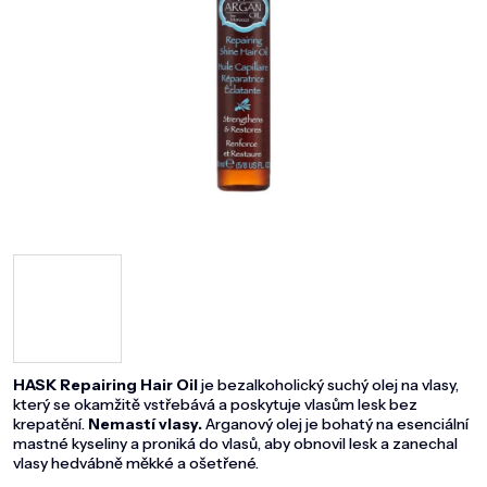
DOMÁCNOST
ZNAČKY
O NÁS
BLOG
HASK Repairing Hair Oil
je bezalkoholický suchý olej na vlasy,
který se okamžitě vstřebává a poskytuje vlasům lesk bez
krepatění.
Nemastí vlasy.
Arganový olej je bohatý na esenciální
mastné kyseliny a proniká do vlasů, aby obnovil lesk a zanechal
vlasy hedvábně měkké a ošetřené.