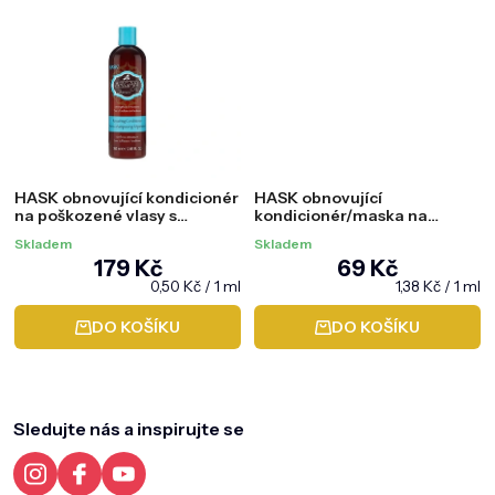
5,0
5,0
z
z
5
5
hvězdiček.
hvězdiček.
HASK obnovující kondicionér
HASK obnovující
na poškozené vlasy s
kondicionér/maska na
arganovým olejem, 355 ml
poškozené vlasy a
Skladem
Skladem
arganovým olejem, 50 ml
179 Kč
69 Kč
Měrná
Měrná
0,50 Kč / 1 ml
1,38 Kč / 1 ml
cena:
cena:
DO KOŠÍKU
DO KOŠÍKU
Z
á
p
a
Sledujte nás a inspirujte se
t
í