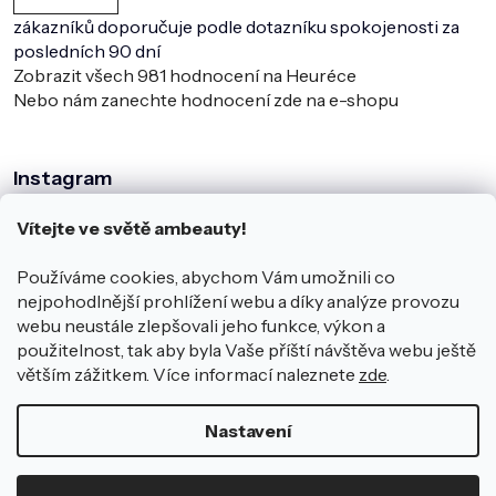
zákazníků doporučuje podle dotazníku spokojenosti za
posledních 90 dní
Zobrazit všech
981
hodnocení na Heuréce
Nebo nám zanechte hodnocení zde na e-shopu
Instagram
Vítejte ve světě ambeauty!
Používáme cookies, abychom Vám umožnili co
nejpohodlnější prohlížení webu a díky analýze provozu
webu neustále zlepšovali jeho funkce, výkon a
použitelnost, tak aby byla Vaše příští návštěva webu ještě
větším zážitkem. Více informací naleznete
zde
.
Sledovat na Instagramu
Nastavení
Copyright 2026
ambeauty.cz
.