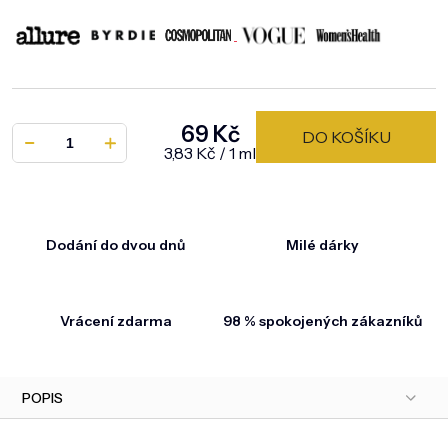
69 Kč
DO KOŠÍKU
Měrná cena:
3,83 Kč / 1 ml
Dodání do dvou dnů
Milé dárky
Vrácení zdarma
98 % spokojených zákazníků
POPIS