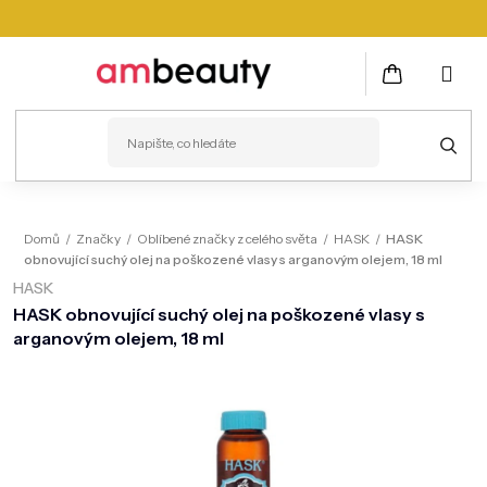
Přejít
na
obsah
NÁKUPNÍ
KOŠÍK
PLEŤ
Domů
/
Značky
/
Oblíbené značky z celého světa
/
HASK
/
HASK
obnovující suchý olej na poškozené vlasy s arganovým olejem, 18 ml
VLASY
HASK
ZDRAVÍ
HASK obnovující suchý olej na poškozené vlasy s
arganovým olejem, 18 ml
KOSMETICKÉ PŘÍSTROJE
TĚLO
MUŽI