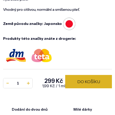
Vhodný pro citlivou, normální a smíšenou pleť.
Země původu značky: Japonsko
Produkty této značky znáte z drogerie:
299 Kč
DO KOŠÍKU
Měrná cena:
1,99 Kč / 1 ml
Dodání do dvou dnů
Milé dárky