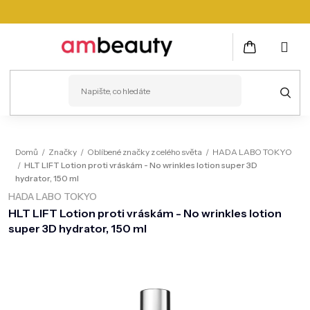
Přejít
na
obsah
NÁKUPNÍ
KOŠÍK
PLEŤ
Domů
/
Značky
/
Oblíbené značky z celého světa
/
HADA LABO TOKYO
/
HLT LIFT Lotion proti vráskám - No wrinkles lotion super 3D
VLASY
hydrator, 150 ml
HADA LABO TOKYO
ZDRAVÍ
HLT LIFT Lotion proti vráskám - No wrinkles lotion
KOSMETICKÉ PŘÍSTROJE
super 3D hydrator, 150 ml
TĚLO
MUŽI