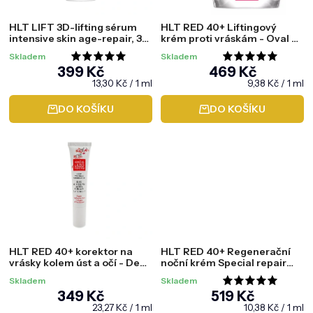
HLT LIFT 3D-lifting sérum
HLT RED 40+ Liftingový
intensive skin age-repair, 30
krém proti vráskám - Oval V-
ml
Lift Hydro Cream, 50 ml
Skladem
Skladem
Průměrné
Průměrné
399 Kč
469 Kč
hodnocení
hodnocení
Měrná
Měrná
13,30 Kč / 1 ml
9,38 Kč / 1 ml
cena:
cena:
produktu
produktu
DO KOŠÍKU
DO KOŠÍKU
je
je
5,0
5,0
z
z
5
5
hvězdiček.
hvězdiček.
HLT RED 40+ korektor na
HLT RED 40+ Regenerační
vrásky kolem úst a očí - Deep
noční krém Special repair
wrinkle corrector eye &
treatment, 50 ml
Skladem
Skladem
mouth cream, 15 ml
Průměrné
349 Kč
519 Kč
hodnocení
Měrná
Měrná
23,27 Kč / 1 ml
10,38 Kč / 1 ml