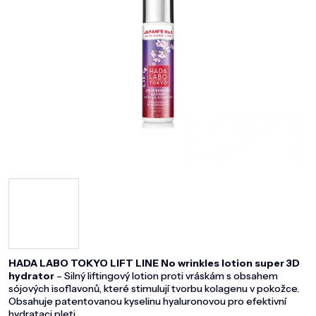
DOMÁCNOST
ZNAČKY
O NÁS
BLOG
HADA LABO TOKYO LIFT LINE No wrinkles lotion super 3D
hydrator
– Silný liftingový lotion proti vráskám s obsahem
sójových isoflavonů, které stimulují tvorbu kolagenu v pokožce.
Obsahuje patentovanou kyselinu hyaluronovou pro efektivní
hydrataci pleti.