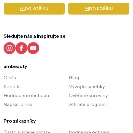
cena:
cena:
produktu
DO KOŠÍKU
DO KOŠÍKU
je
Z
5,0
á
p
z
a
Sledujte nás a inspirujte se
5
t
í
hvězdiček.
ambeauty
O nás
Blog
Kontakt
Vývoj kosmetiky
Hodnocení obchodu
Ověřené suroviny
Napsali o nás
Affiliate program
Pro zákazníky
Často kladené dotazy
Podmínky ochrany