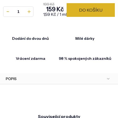
199 Kč
159 Kč
DO KOŠÍKU
Měrná cena:
1,59 Kč / 1 ml
Dodání do dvou dnů
Milé dárky
Vrácení zdarma
98 % spokojených zákazníků
POPIS
Související produkty