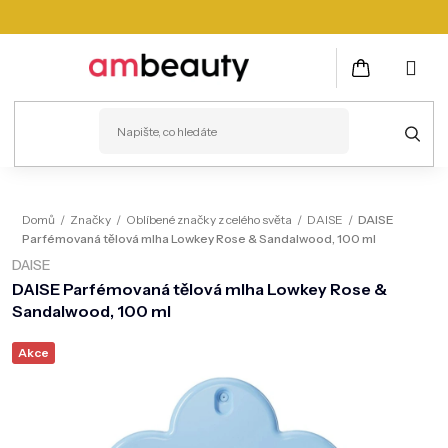
Přejít
na
obsah
NÁKUPNÍ
KOŠÍK
PLEŤ
Domů
/
Značky
/
Oblíbené značky z celého světa
/
DAISE
/
DAISE
Parfémovaná tělová mlha Lowkey Rose & Sandalwood, 100 ml
VLASY
DAISE
ZDRAVÍ
DAISE Parfémovaná tělová mlha Lowkey Rose &
Sandalwood, 100 ml
KOSMETICKÉ PŘÍSTROJE
Akce
TĚLO
MUŽI