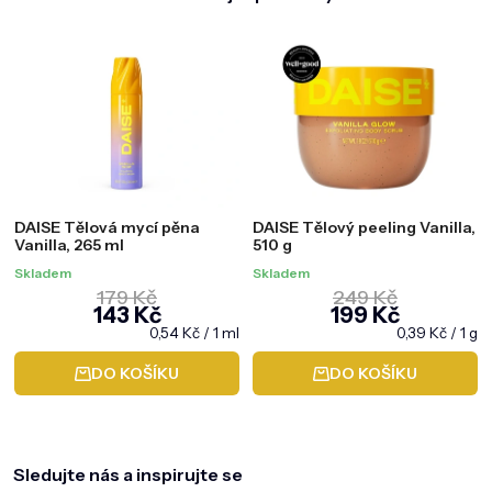
DAISE Tělová mycí pěna
DAISE Tělový peeling Vanilla,
Vanilla, 265 ml
510 g
Skladem
Skladem
179 Kč
249 Kč
143 Kč
199 Kč
Měrná
Měrná
0,54 Kč / 1 ml
0,39 Kč / 1 g
cena:
cena:
DO KOŠÍKU
DO KOŠÍKU
Z
á
p
a
Sledujte nás a inspirujte se
t