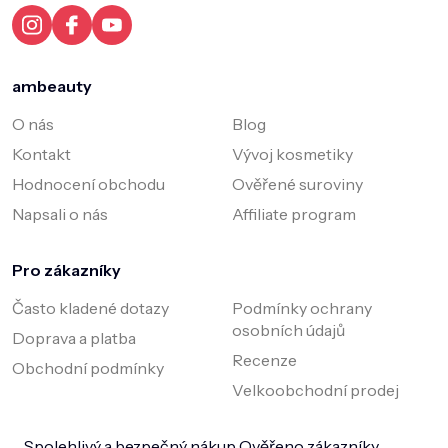
í
ambeauty
O nás
Blog
Kontakt
Vývoj kosmetiky
Hodnocení obchodu
Ověřené suroviny
Napsali o nás
Affiliate program
Pro zákazníky
Často kladené dotazy
Podmínky ochrany
osobních údajů
Doprava a platba
Recenze
Obchodní podmínky
Velkoobchodní prodej
Spolehlivý a bezpečný nákup
Ověřeno zákazníky