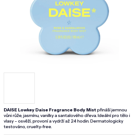
DOMÁCNOST
ZNAČKY
O NÁS
BLOG
DAISE Lowkey Daise Fragrance Body Mist
přináší jemnou
vůni růže, jasmínu, vanilky a santalového dřeva. Ideální pro tělo i
vlasy – osvěží, provoní a vydrží až 24 hodin. Dermatologicky
testováno, cruelty-free.