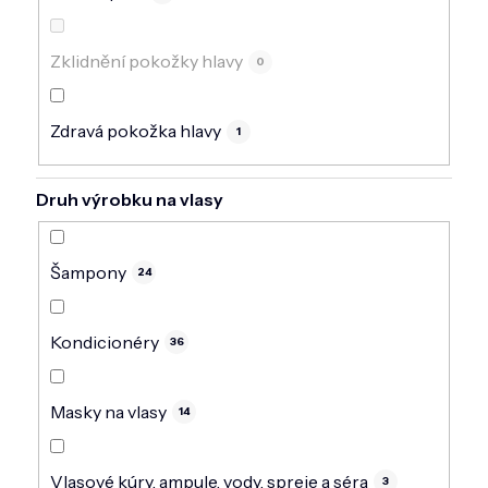
Zklidnění pokožky hlavy
0
Zdravá pokožka hlavy
1
Druh výrobku na vlasy
Šampony
24
Kondicionéry
36
Masky na vlasy
14
Vlasové kúry, ampule, vody, spreje a séra
3