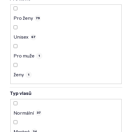
Pro ženy
79
Unisex
67
Pro muže
1
ženy
1
Typ vlasů
Normální
37
Mastné
24