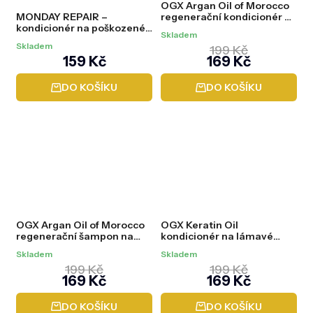
OGX Argan Oil of Morocco
MONDAY REPAIR –
regenerační kondicionér na
kondicionér na poškozené
suché vlasy, 385 ml
Skladem
vlasy, 354 ml
Skladem
199 Kč
159 Kč
169 Kč
DO KOŠÍKU
DO KOŠÍKU
OGX Argan Oil of Morocco
OGX Keratin Oil
regenerační šampon na
kondicionér na lámavé
suché vlasy, 385 ml
vlasy a roztřepené konečky,
Skladem
Skladem
385 ml
199 Kč
199 Kč
169 Kč
169 Kč
DO KOŠÍKU
DO KOŠÍKU