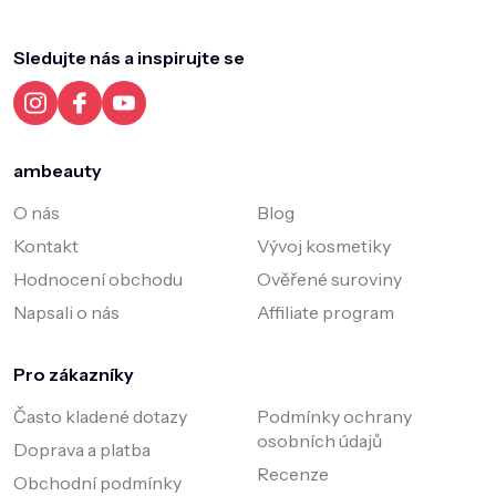
á
p
p
r
a
Sledujte nás a inspirujte se
v
t
k
í
y
v
ý
p
ambeauty
i
s
O nás
Blog
u
Kontakt
Vývoj kosmetiky
Hodnocení obchodu
Ověřené suroviny
Napsali o nás
Affiliate program
Pro zákazníky
Často kladené dotazy
Podmínky ochrany
osobních údajů
Doprava a platba
Recenze
Obchodní podmínky