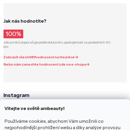
Jak nás hodnotíte?
100%
zákazníků doporučuje podle dotazníku spokojenosti za posledních 90
dní
Zobrazit všech
981
hodnocení na Heuréce
Nebo nám zanechte hodnocení zde na e-shopu
Instagram
Vítejte ve světě ambeauty!
Používáme cookies, abychom Vám umožnili co
nejpohodlnější prohlížení webu a díky analýze provozu