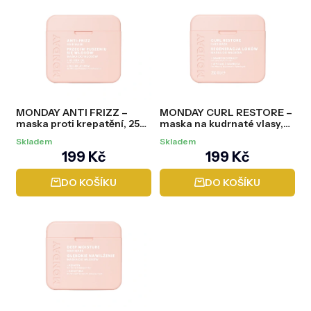
ý
p
i
s
p
r
o
d
MONDAY ANTI FRIZZ –
MONDAY CURL RESTORE –
u
maska proti krepatění, 250
maska na kudrnaté vlasy,
k
ml
250 ml
t
Skladem
Skladem
ů
199 Kč
199 Kč
DO KOŠÍKU
DO KOŠÍKU