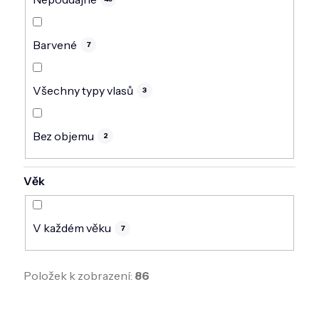
Barvené
7
Všechny typy vlasů
3
Bez objemu
2
Věk
V každém věku
7
Položek k zobrazení:
86
V