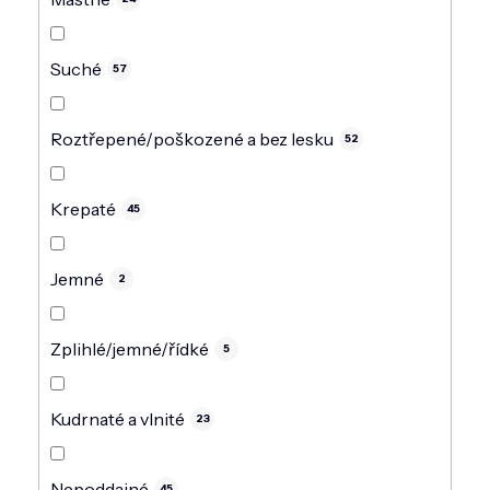
Suché
57
Roztřepené/poškozené a bez lesku
52
Krepaté
45
Jemné
2
Zplihlé/jemné/řídké
5
Kudrnaté a vlnité
23
Nepoddajné
45