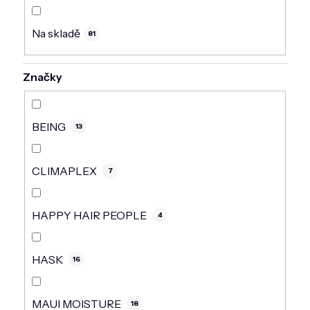
DOMÁCNOST
Na skladě
ZNAČKY
81
O NÁS
Značky
BLOG
BEING
13
CLIMAPLEX
7
HAPPY HAIR PEOPLE
4
HASK
16
MAUI MOISTURE
18