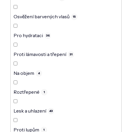
Osvěžení barvených vlasů
15
Pro hydrataci
36
Proti lámavosti a třepení
31
Na objem
4
Roztřepené
1
Lesk a uhlazení
43
Proti lupům
1