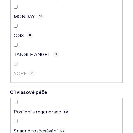
MONDAY
15
OGX
6
TANGLE ANGEL
7
YOPE
0
Cíl vlasové péče
Posílení a regenerace
50
Snadné rozčesávání
62