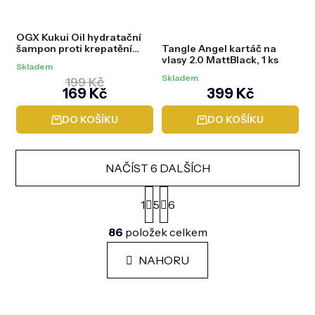
OGX Kukui Oil hydratační
šampon proti krepatění
Tangle Angel kartáč na
vlasů, 385 ml
vlasy 2.0 MattBlack, 1 ks
Skladem
Skladem
199 Kč
169 Kč
399 Kč
DO KOŠÍKU
DO KOŠÍKU
NAČÍST 6 DALŠÍCH
S
t
1
5
6
r
O
á
86
položek celkem
v
n
l
k
á
NAHORU
o
d
v
a
á
n
c
Z
í
í