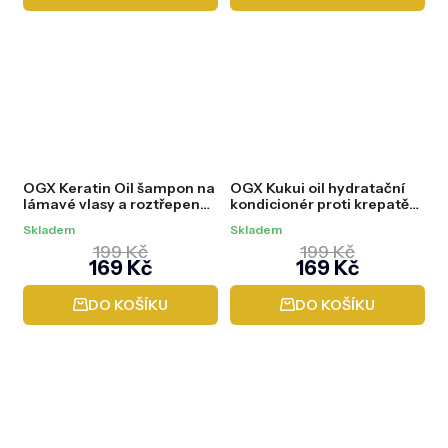
OGX Keratin Oil šampon na
OGX Kukui oil hydratační
lámavé vlasy a roztřepené
kondicionér proti krepatění
konečky, 385 ml
vlasů, 385 ml
Skladem
Skladem
199 Kč
199 Kč
169 Kč
169 Kč
DO KOŠÍKU
DO KOŠÍKU