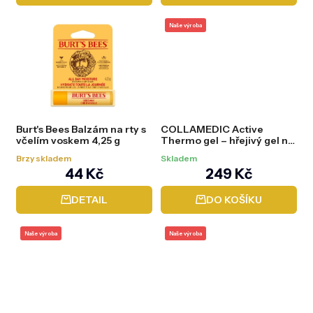
Naše výroba
Burt's Bees Balzám na rty s
COLLAMEDIC Active
včelím voskem 4,25 g
Thermo gel – hřejivý gel na
klouby a svaly, 200 ml
Brzy skladem
Skladem
44 Kč
249 Kč
DETAIL
DO KOŠÍKU
Naše výroba
Naše výroba