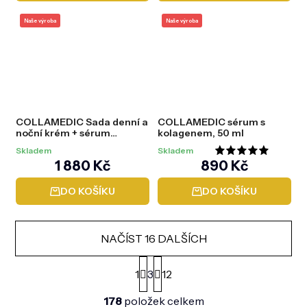
Naše výroba
Naše výroba
COLLAMEDIC Sada denní a
COLLAMEDIC sérum s
noční krém + sérum
kolagenem, 50 ml
ZDARMA
Skladem
Skladem
Průměrné
1 880 Kč
890 Kč
hodnocení
DO KOŠÍKU
DO KOŠÍKU
produktu
je
5,0
NAČÍST 16 DALŠÍCH
z
S
5
t
1
3
12
r
hvězdiček.
O
á
178
položek celkem
v