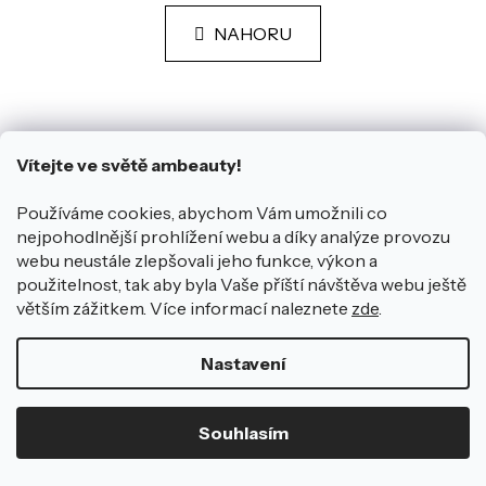
n
l
k
á
NAHORU
o
d
v
a
á
n
c
Z
í
í
á
p
p
r
Vítejte ve světě ambeauty!
a
Sledujte nás a inspirujte se
v
t
k
í
Používáme cookies, abychom Vám umožnili co
y
nejpohodlnější prohlížení webu a díky analýze provozu
v
ý
webu neustále zlepšovali jeho funkce, výkon a
p
použitelnost, tak aby byla Vaše příští návštěva webu ještě
ambeauty
i
větším zážitkem. Více informací naleznete
zde
.
s
O nás
Blog
u
Kontakt
Vývoj kosmetiky
Nastavení
Hodnocení obchodu
Ověřené suroviny
Napsali o nás
Affiliate program
Souhlasím
Pro zákazníky