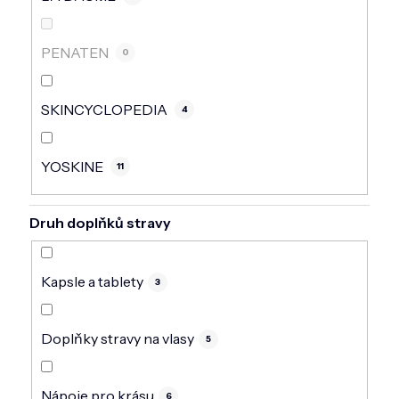
PENATEN
0
SKINCYCLOPEDIA
4
YOSKINE
11
Druh doplňků stravy
Kapsle a tablety
3
Doplňky stravy na vlasy
5
Nápoje pro krásu
6