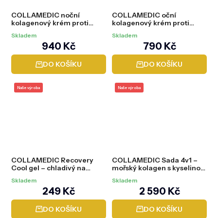
COLLAMEDIC noční
COLLAMEDIC oční
kolagenový krém proti
kolagenový krém proti
vráskám, 50 ml
vráskám, 20 ml
Skladem
Skladem
940 Kč
790 Kč
DO KOŠÍKU
DO KOŠÍKU
Naše výroba
Naše výroba
COLLAMEDIC Recovery
COLLAMEDIC Sada 4v1 –
Cool gel – chladivý na
mořský kolagen s kyselinou
klouby a svaly, 200 ml
hyaluronovou + krémy
Skladem
Skladem
249 Kč
2 590 Kč
DO KOŠÍKU
DO KOŠÍKU