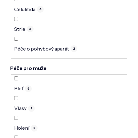
Celulitida
4
Strie
3
Péče o pohybový aparát
2
Péče pro muže
Pleť
5
Vlasy
1
Holení
2