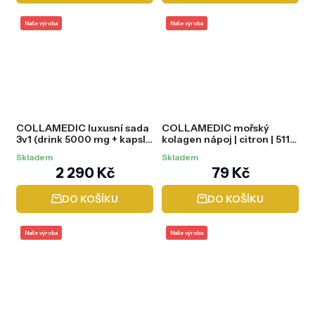
Naše výroba
Naše výroba
COLLAMEDIC luxusní sada
COLLAMEDIC mořský
3v1 (drink 5000 mg + kapsle
kolagen nápoj | citron | 5110
+ sérum)
mg VZORKY, 3 ks
Skladem
Skladem
2 290 Kč
79 Kč
DO KOŠÍKU
DO KOŠÍKU
Naše výroba
Naše výroba