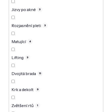
Jizvy po akné
3
Rozjasnění pleti
3
Matující
4
Lifting
3
Dvojitá brada
11
Krk a dekolt
9
Zvětšení rtů
1