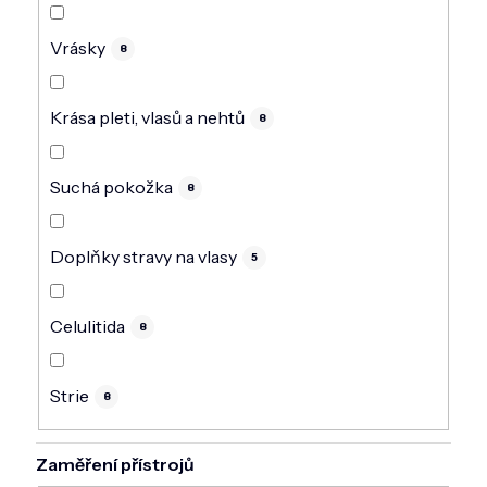
Vrásky
8
Krása pleti, vlasů a nehtů
8
Suchá pokožka
8
Doplňky stravy na vlasy
5
Celulitida
8
Strie
8
Zaměření přístrojů