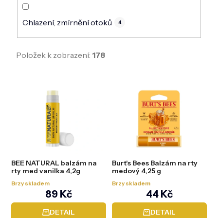
Chlazení, zmírnění otoků
4
Položek k zobrazení:
178
V
ý
p
i
s
p
r
o
d
BEE NATURAL balzám na
Burt's Bees Balzám na rty
u
rty med vanilka 4,2g
medový 4,25 g
k
t
Brzy skladem
Brzy skladem
ů
89 Kč
44 Kč
DETAIL
DETAIL