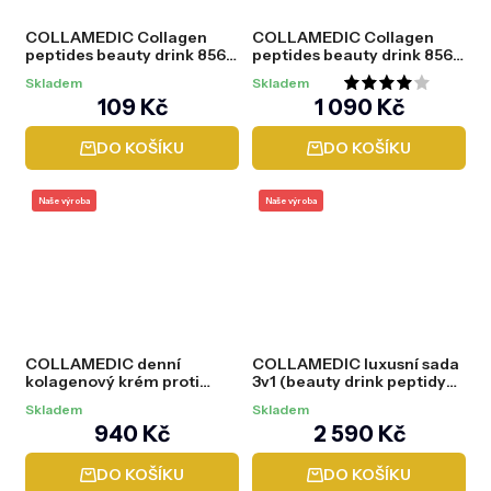
COLLAMEDIC Collagen
COLLAMEDIC Collagen
peptides beauty drink 8560
peptides beauty drink 8560
mg VZORKY, 3 ks
mg, 30 ks
Skladem
Skladem
Průměrné
109 Kč
1 090 Kč
hodnocení
DO KOŠÍKU
DO KOŠÍKU
produktu
je
Naše výroba
Naše výroba
4,9
z
5
hvězdiček.
COLLAMEDIC denní
COLLAMEDIC luxusní sada
kolagenový krém proti
3v1 (beauty drink peptidy
vráskám, 50 ml
8000 mg + kapsle + sérum)
Skladem
Skladem
940 Kč
2 590 Kč
DO KOŠÍKU
DO KOŠÍKU