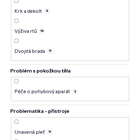
Krk a dekolt
6
Výživa rtů
16
Dvojitá brada
11
Problém s pokožkou těla
Péče o pohybový aparát
2
Problematika - přístroje
Unavená pleť
11