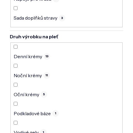
Sada doplňků stravy
3
Druh výrobku na pleť
Denní krémy
13
Noční krémy
11
Oční krémy
5
Podkladové báze
1
Vodivé gely
1