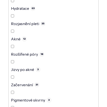
Hydratace
63
Rozjasnění pleti
35
Akné
12
Rozšířené póry
18
Jizvy po akné
3
Začervenání
31
Pigmentové skvrny
3