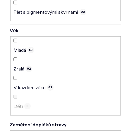
Pleť s pigmentovými skvrnami
23
Věk
Mladá
53
Zralá
92
V každém věku
62
Děti
0
Zaměření doplňků stravy