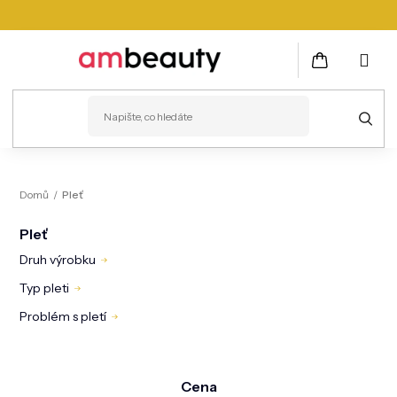
Přejít
na
obsah
NÁKUPNÍ
KOŠÍK
PLEŤ
Domů
/
Pleť
VLASY
Pleť
ZDRAVÍ
Druh výrobku
Typ pleti
KOSMETICKÉ PŘÍSTROJE
Problém s pletí
TĚLO
MUŽI
Cena