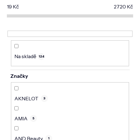
DOMÁCNOST
19
Kč
2720
Kč
ZNAČKY
O NÁS
BLOG
Na skladě
124
Značky
AKNELOT
3
AMIA
5
AND Beauty
1