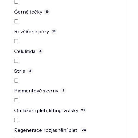
Černé tečky
13
Rozšířené póry
13
Celulitida
4
Strie
3
Pigmentové skvrny
1
Omlazení pleti, lifting, vrásky
27
Regenerace, rozjasnění pleti
24