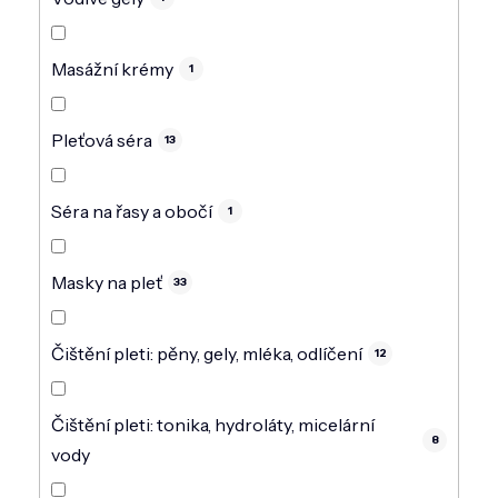
Masážní krémy
1
Pleťová séra
13
Séra na řasy a obočí
1
Masky na pleť
33
Čištění pleti: pěny, gely, mléka, odlíčení
12
Čištění pleti: tonika, hydroláty, micelární
8
vody