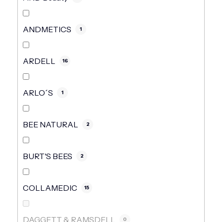
ANDMETICS
1
ARDELL
16
ARLO´S
1
BEE NATURAL
2
BURT'S BEES
2
COLLAMEDIC
15
DAGGETT & RAMSDELL
0