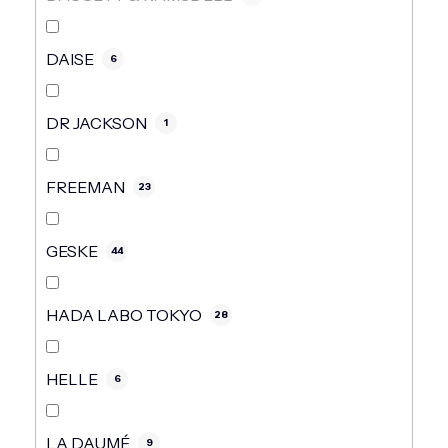
DAISE
6
DR JACKSON
1
FREEMAN
23
GESKE
44
HADA LABO TOKYO
28
HELLE
6
LA DAUMÉ
9