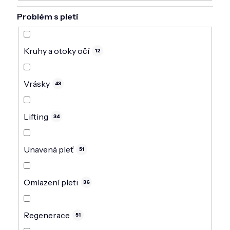
Problém s pletí
Kruhy a otoky očí
12
Vrásky
43
Lifting
34
Unavená pleť
51
Omlazení pleti
36
Regenerace
51