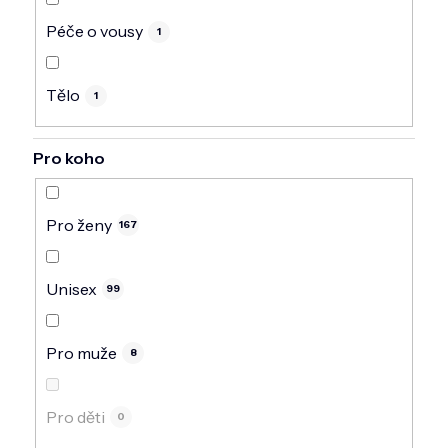
Péče o vousy
1
Tělo
1
Pro koho
Pro ženy
167
Unisex
99
Pro muže
8
Pro děti
0