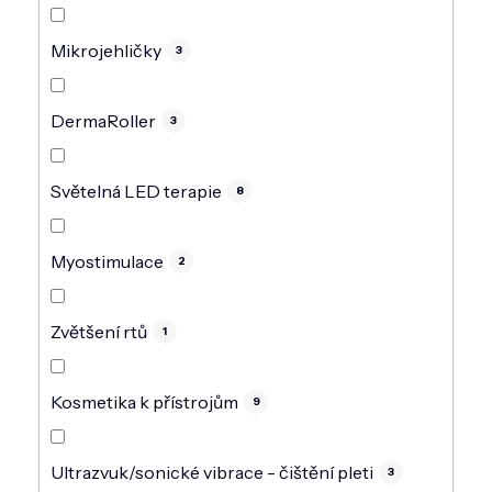
Mikrojehličky
3
DermaRoller
3
Světelná LED terapie
8
Myostimulace
2
Zvětšení rtů
1
Kosmetika k přístrojům
9
Ultrazvuk/sonické vibrace - čištění pleti
3