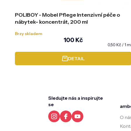
POLIBOY - Mobel Pflege Intenzivní péče o
nábytek– koncentrát, 200 ml
Brzy skladem
100 Kč
Měrná
0,50 Kč / 1 m
cena:
DETAIL
Z
á
p
a
t
Sledujte nás a inspirujte
í
se
amb
O ná
Kont