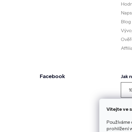
Hodn
Napsa
Blog
Vývo
Ověř
Affil
Facebook
Jak 
1
záka
dota
Vítejte ve
posl
Zobr
Používáme 
Heur
prohlížení 