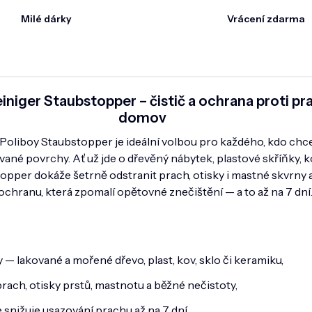
Milé dárky
Vrácení zdarma
iniger Staubstopper – čistič a ochrana proti pr
domov
j Poliboy Staubstopper je ideální volbou pro každého, kdo chce
vané povrchy. Ať už jde o dřevěný nábytek, plastové skříňky, 
opper dokáže šetrně odstranit prach, otisky i mastné skvrny 
ochranu, která zpomalí opětovné znečištění — a to až na 7 dní
 — lakované a mořené dřevo, plast, kov, sklo či keramiku,
rach, otisky prstů, mastnotu a běžné nečistoty,
 snižuje usazování prachu až na 7 dní,