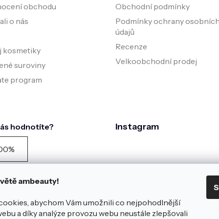
ocení obchodu
Obchodní podmínky
li o nás
Podmínky ochrany osobníc
údajů
Recenze
j kosmetiky
Velkoobchodní prodej
ené suroviny
iate program
Instagram
nás hodnotíte?
00%
zníků doporučuje podle
zníku spokojenosti za
 světě ambeauty!
S
edních 90 dní
azit všech
981
hodnocení na
cookies, abychom Vám umožnili co nejpohodlnější
éce
webu a díky analýze provozu webu neustále zlepšovali
Sledovat na Instagra