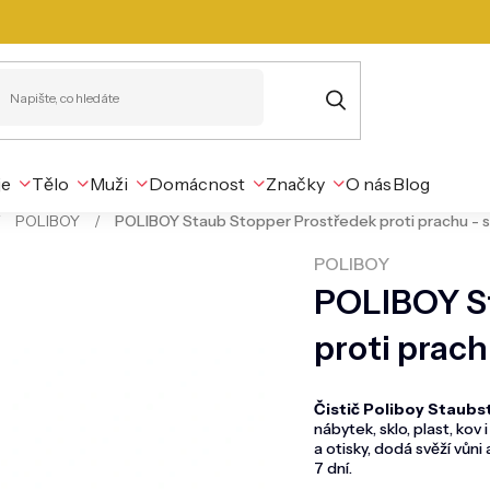
je
Tělo
Muži
Domácnost
Značky
O nás
Blog
/
POLIBOY
/
POLIBOY Staub Stopper Prostředek proti prachu - s
POLIBOY
POLIBOY S
proti prach
Čistič Poliboy Staub
nábytek, sklo, plast, ko
a otisky, dodá svěží vůn
7 dní.