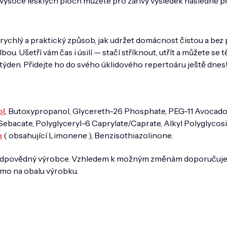
vysoce lesklých ploch můžete pro zářivý výsledek následně p
rychlý a praktický způsob, jak udržet domácnost čistou a bez 
ou. Ušetří vám čas i úsilí — stačí stříknout, utřít a můžete se tě
týden. Přidejte ho do svého úklidového repertoáru ještě dnes
ol
, Butoxypropanol, Glycereth-26 Phosphate, PEG-11 Avocado
Sebacate, Polyglyceryl-6 Caprylate/Caprate, Alkyl Polyglycos
m
( obsahující Limonene ), Benzisothiazolinone.
 zodpovědný výrobce. Vzhledem k možným změnám doporučuj
ímo na obalu výrobku.