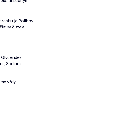
řeleštit suchým
prachu, je Poliboy
šit na čisté a
!
 Glycerides,
ide, Sodium
eme vždy