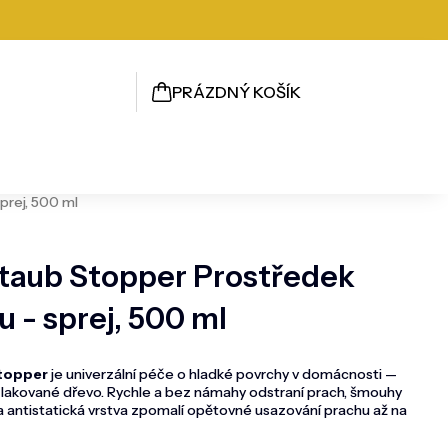
PRÁZDNÝ KOŠÍK
NÁKUPNÍ
KOŠÍK
prej, 500 ml
taub Stopper Prostředek
u - sprej, 500 ml
stopper
je univerzální péče o hladké povrchy v domácnosti —
v i lakované dřevo. Rychle a bez námahy odstraní prach, šmouhy
i a antistatická vrstva zpomalí opětovné usazování prachu až na