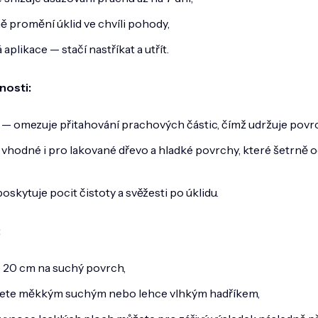
ně promění úklid ve chvíli pohody,
aplikace — stačí nastříkat a utřít.
nosti:
í — omezuje přitahování prachových částic, čímž udržuje povrc
y vhodné i pro lakované dřevo a hladké povrchy, které šetrně o
skytuje pocit čistoty a svěžesti po úklidu.
:
z 20 cm na suchý povrch,
ete měkkým suchým nebo lehce vlhkým hadříkem,