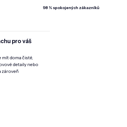
98 % spokojených zákazníků
achu pro váš
 mít doma čisté,
kovové detaily nebo
a zároveň
.