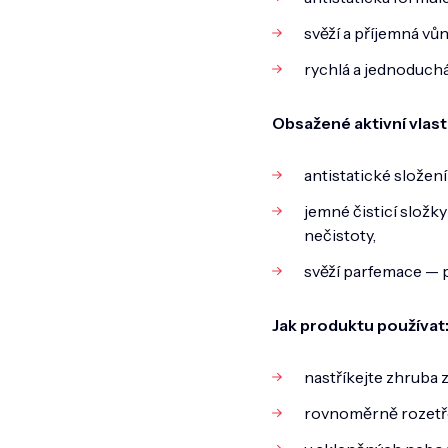
svěží a příjemná vů
rychlá a jednoduchá 
Obsažené aktivní vlast
antistatické složen
jemné čisticí složk
nečistoty,
svěží parfemace — po
Jak produktu používat
nastříkejte zhruba 
rovnoměrně rozetř