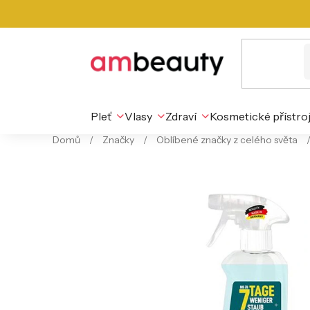
Přejít
na
obsah
Pleť
Vlasy
Zdraví
Kosmetické přístro
Domů
/
Značky
/
Oblíbené značky z celého světa