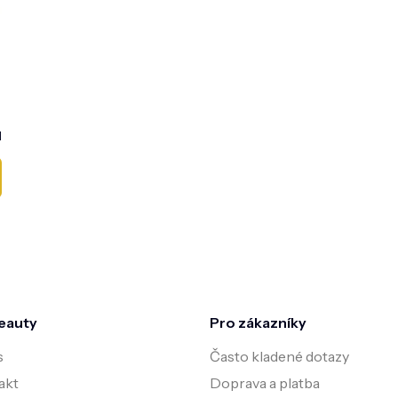
l
eauty
Pro zákazníky
s
Často kladené dotazy
akt
Doprava a platba