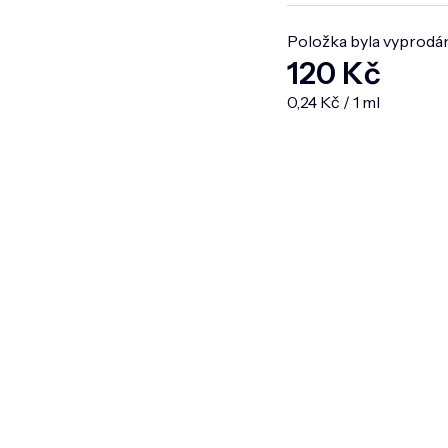
Položka byla vyprodá
120 Kč
Měrná cena:
0,24 Kč / 1 ml