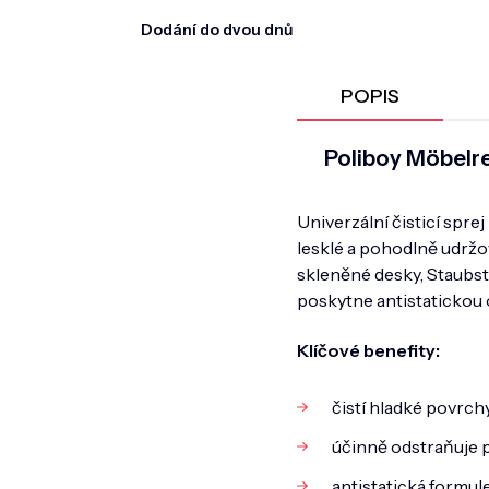
Dodání do dvou dnů
POPIS
Poliboy Möbelre
Univerzální čisticí spre
lesklé a pohodlně udržo
skleněné desky, Staubst
poskytne antistatickou 
Klíčové benefity:
čistí hladké povrchy
účinně odstraňuje p
antistatická formule