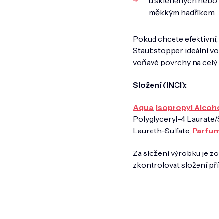
u skleněných nebo 
měkkým hadříkem.
Pokud chcete efektivní, 
Staubstopper ideální volb
voňavé povrchy na celý 
Složení (INCI):
Aqua
,
Isopropyl Alcoh
Polyglyceryl-4 Laurate/
Laureth-Sulfate,
Parfu
Za složení výrobku je
zkontrolovat složení př