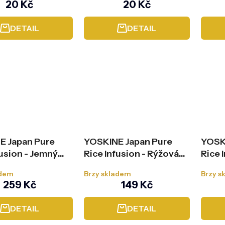
20 Kč
20 Kč
DETAIL
DETAIL
E Japan Pure
YOSKINE Japan Pure
YOSK
fusion - Jemný
Rice Infusion - Rýžová
Rice 
ický peeling, 75
hydratační a zklidňující
odlič
adem
Brzy skladem
Brzy s
látková maska, 20 ml
mlék
259 Kč
149 Kč
DETAIL
DETAIL