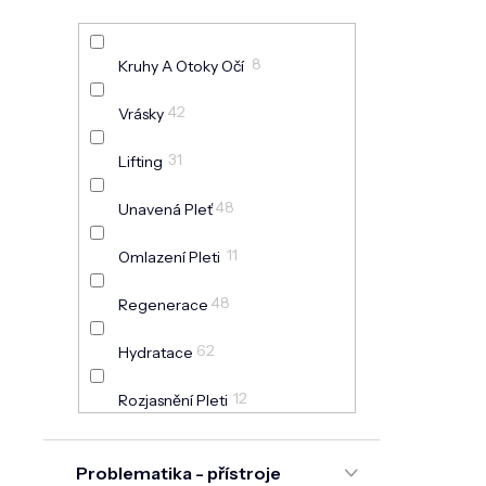
8
Kruhy A Otoky Očí
42
Vrásky
31
Lifting
48
Unavená Pleť
11
Omlazení Pleti
48
Regenerace
62
Hydratace
12
Rozjasnění Pleti
7
Akné
Problematika - přístroje