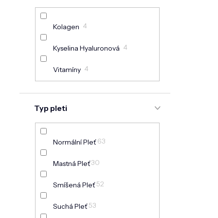
1
Krk A Dekolt
5
Černé Tečky
4
Kolagen
5
Rozšířené Póry
4
Kyselina Hyaluronová
Omlazení Pleti, Lifting,
4
Vitamíny
3
Vrásky
Regenerace, Rozjasnění
1
Typ pleti
Pleti
1
Oči: Kruhy A Otoky
63
Normální Pleť
30
Mastná Pleť
52
Smíšená Pleť
53
Suchá Pleť