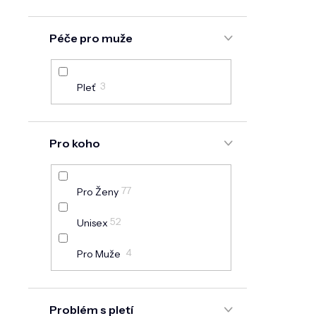
3
Kosmetické Přístroje
Péče pro muže
2
Vzorky
10
Sady Kosmetiky
3
Pleť
Pro koho
77
Pro Ženy
52
Unisex
4
Pro Muže
Problém s pletí