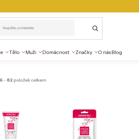
je
Tělo
Muži
Domácnost
Značky
O nás
Blog
6
-
82
položek celkem