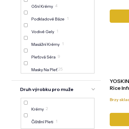
4
Oční Krémy
1
Podkladové Báze
1
Vodivé Gely
1
Masážní Krémy
9
Pleťová Séra
25
Masky Na Pleť
YOSKIN
Čištění Pleti: Pěny, Gely,
5
Rice In
Mléka, Odlíčení
Druh výrobku pro muže
enzymat
Brzy skl
Čištění Pleti: Tonika,
ml
1
Hydroláty, Micelární Vody
2
Krémy
5
Peelingy
1
Čištění Pleti