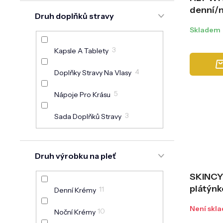
denní/n
Druh doplňků stravy
Absolu
Skladem
Moistur
ml
3
Kapsle A Tablety
4
Doplňky Stravy Na Vlasy
5
Nápoje Pro Krásu
3
Sada Doplňků Stravy
Druh výrobku na pleť
SKINC
plátýnk
11
Denní Krémy
kyselin
Není skl
10
20 ml
Noční Krémy