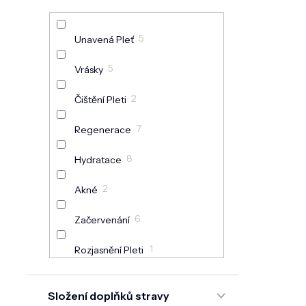
8
Rozšířené Póry
29
Začervenání
5
Unavená Pleť
2
Pigmentové Skvrny
5
Vrásky
7
Čištění Pleti
2
Čištění Pleti
8
Černé Tečky
7
Regenerace
7
Matující
8
Hydratace
1
Masáž Pleti
2
Akné
6
Začervenání
1
Rozjasnění Pleti
2
Matující
Složení doplňků stravy