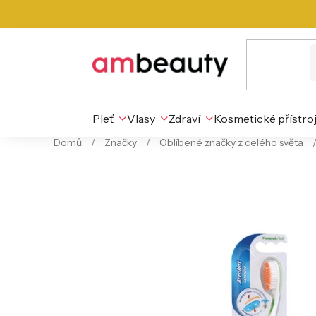
Přejít
na
obsah
Pleť
Vlasy
Zdraví
Kosmetické přístro
Domů
/
Značky
/
Oblíbené značky z celého světa