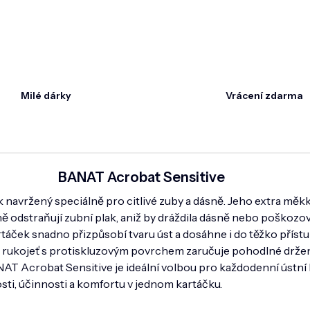
Milé dárky
Vrácení zdarma
BANAT Acrobat Sensitive
ek navržený speciálně pro citlivé zuby a dásně. Jeho extra měk
ě odstraňují zubní plak, aniž by dráždila dásně nebo poškozov
rtáček snadno přizpůsobí tvaru úst a dosáhne i do těžko příst
rukojeť s protiskluzovým povrchem zaručuje pohodlné držení
ANAT Acrobat Sensitive je ideální volbou pro každodenní ústní
ti, účinnosti a komfortu v jednom kartáčku.