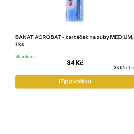
BANAT ACROBAT - kartáček na zuby MEDIUM,
1 ks
Skladem
34 Kč
Měrná
34 Kč / 1 k
cena:
DO KOŠÍKU