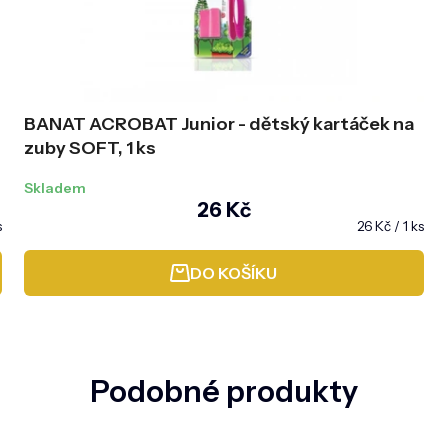
BANAT ACROBAT Junior - dětský kartáček na
zuby SOFT, 1 ks
Skladem
26 Kč
Měrná
s
26 Kč / 1 ks
cena:
DO KOŠÍKU
Podobné produkty