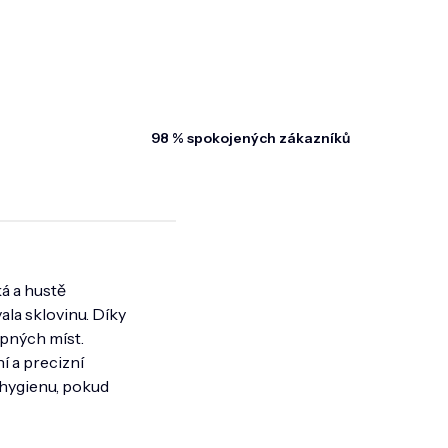
98 % spokojených zákazníků
ká a hustě
ala sklovinu. Díky
upných míst.
 a precizní
 hygienu, pokud