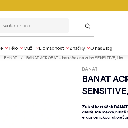
je
Tělo
Muži
Domácnost
Značky
O nás
Blog
/
BANAT
/
BANAT ACROBAT - kartáček na zuby SENSITIVE, 1 ks
BANAT
BANAT ACR
SENSITIVE, 
Zubní kartáček BANAT
dásně. Má měkká, hustě o
ergonomickou rukojeť pr