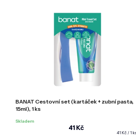
BANAT Cestovní set (kartáček + zubní pasta,
15ml), 1 ks
Skladem
41 Kč
Měrná
41 Kč / 1 k