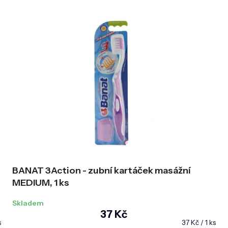
BANAT 3Action - zubní kartáček masážní
MEDIUM, 1 ks
Skladem
37 Kč
Měrná
s
37 Kč / 1 ks