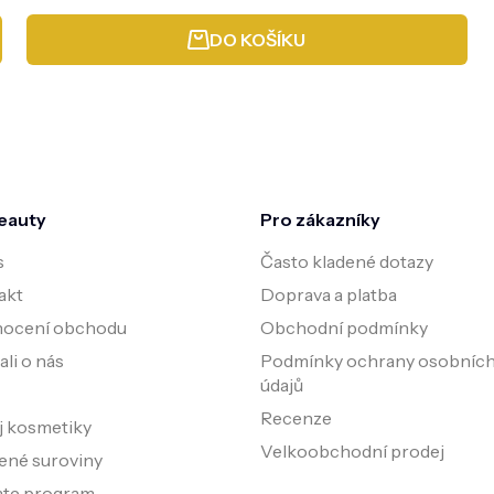
cena:
DO KOŠÍKU
eauty
Pro zákazníky
s
Často kladené dotazy
akt
Doprava a platba
ocení obchodu
Obchodní podmínky
li o nás
Podmínky ochrany osobníc
údajů
Recenze
j kosmetiky
Velkoobchodní prodej
ené suroviny
iate program