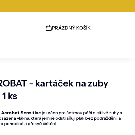
PRÁZDNÝ KOŠÍK
NÁKUPNÍ
KOŠÍK
OBAT - kartáček na zuby
1 ks
 Acrobat Sensitive
je určen pro šetrnou péči o citlivé zuby a
sázená vlákna, která jemně odstraňují plak bez podráždění, a
o pohodlné a přesné čištění.