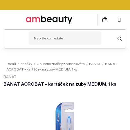
Přejít
na
obsah
NÁKUPNÍ
KOŠÍK
PLEŤ
Domů
/
Značky
/
Oblíbené značky z celého světa
/
BANAT
/
BANAT
ACROBAT - kartáček na zuby MEDIUM, 1 ks
VLASY
BANAT
ZDRAVÍ
BANAT ACROBAT - kartáček na zuby MEDIUM, 1 ks
KOSMETICKÉ PŘÍSTROJE
TĚLO
MUŽI