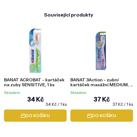
Související produkty
BANAT ACROBAT - kartáček
BANAT 3Action - zubní
na zuby SENSITIVE, 1 ks
kartáček masážní MEDIUM, 1
ks
Skladem
Skladem
34 Kč
37 Kč
Měrná
Měrná
34 Kč / 1 ks
37 Kč / 1 ks
cena:
cena:
DO KOŠÍKU
DO KOŠÍKU