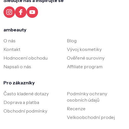
Sledujte nás a inspirujte se
t
í
ambeauty
O nás
Blog
Kontakt
Vývoj kosmetiky
Hodnocení obchodu
Ověřené suroviny
Napsali o nás
Affiliate program
Pro zákazníky
Často kladené dotazy
Podmínky ochrany
osobních údajů
Doprava a platba
Recenze
Obchodní podmínky
Velkoobchodní prodej