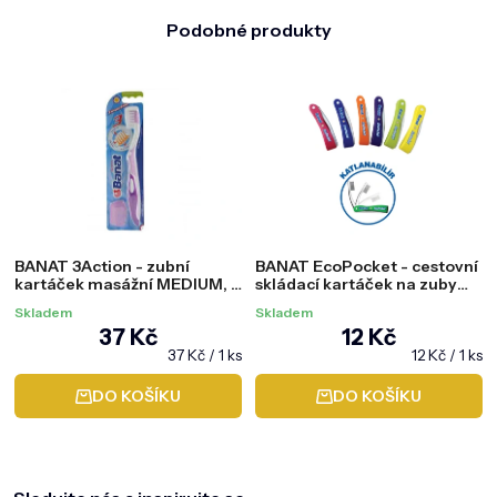
Podobné produkty
BANAT 3Action - zubní
BANAT EcoPocket - cestovní
kartáček masážní MEDIUM, 1
skládací kartáček na zuby
ks
MEDIUM, 1 ks
Skladem
Skladem
37 Kč
12 Kč
Měrná
Měrná
37 Kč / 1 ks
12 Kč / 1 ks
cena:
cena:
DO KOŠÍKU
DO KOŠÍKU
Z
á
p
a