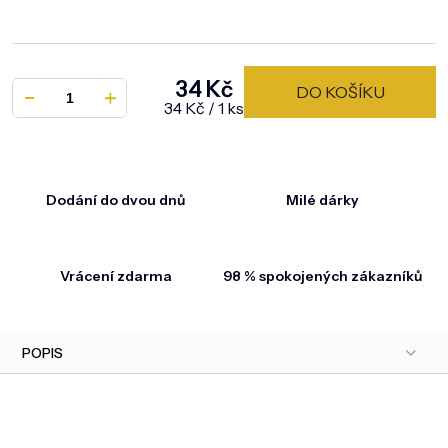
34 Kč
DO KOŠÍKU
Měrná cena:
34 Kč / 1 ks
Dodání do dvou dnů
Milé dárky
Vrácení zdarma
98 % spokojených zákazníků
POPIS