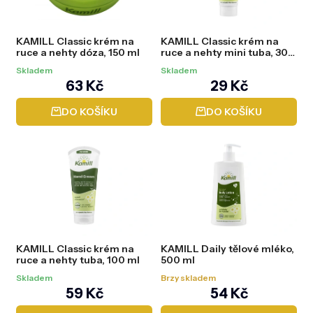
r
DOMÁCNOST
o
d
ZNAČKY
KAMILL Classic krém na
KAMILL Classic krém na
u
ruce a nehty dóza, 150 ml
ruce a nehty mini tuba, 30
k
ml
O NÁS
t
Skladem
Skladem
ů
63 Kč
29 Kč
BLOG
DO KOŠÍKU
DO KOŠÍKU
KAMILL Classic krém na
KAMILL Daily tělové mléko,
ruce a nehty tuba, 100 ml
500 ml
Skladem
Brzy skladem
59 Kč
54 Kč