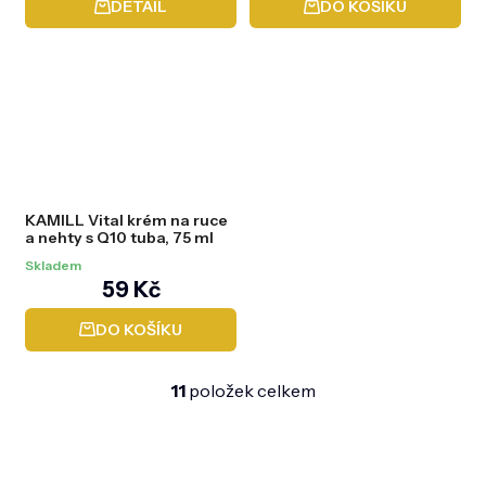
DETAIL
DO KOŠÍKU
KAMILL Vital krém na ruce
a nehty s Q10 tuba, 75 ml
Skladem
59 Kč
DO KOŠÍKU
11
položek celkem
O
v
l
Z
á
á
d