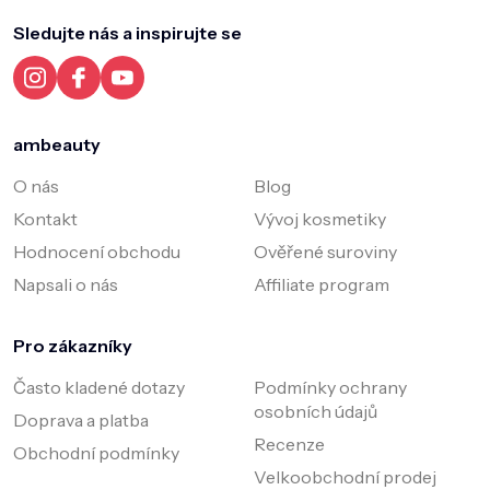
p
a
a
Sledujte nás a inspirujte se
c
t
í
í
p
r
v
k
ambeauty
y
v
O nás
Blog
ý
Kontakt
Vývoj kosmetiky
p
i
Hodnocení obchodu
Ověřené suroviny
s
Napsali o nás
Affiliate program
u
Pro zákazníky
Často kladené dotazy
Podmínky ochrany
osobních údajů
Doprava a platba
Recenze
Obchodní podmínky
Velkoobchodní prodej