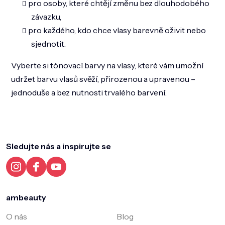
pro osoby, které chtějí změnu bez dlouhodobého
závazku,
pro každého, kdo chce vlasy barevně oživit nebo
sjednotit.
Vyberte si tónovací barvy na vlasy, které vám umožní
udržet barvu vlasů svěží, přirozenou a upravenou –
jednoduše a bez nutnosti trvalého barvení.
Z
á
p
a
Sledujte nás a inspirujte se
t
í
ambeauty
O nás
Blog