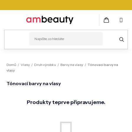
Přejít
na
obsah
NÁKUPNÍ
KOŠÍK
PLEŤ
Domů
/
Vlasy
/
Druh výrobku
/
Barvy na vlasy
/
Tónovací barvy na
vlasy
VLASY
Tónovací barvy na vlasy
ZDRAVÍ
KOSMETICKÉ PŘÍSTROJE
Produkty teprve připravujeme.
TĚLO
MUŽI