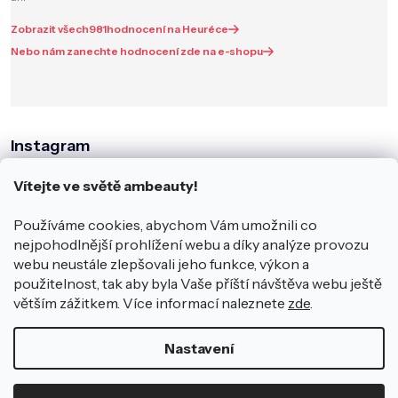
Zobrazit všech
981
hodnocení na Heuréce
Nebo nám zanechte hodnocení zde na e-shopu
Instagram
Vítejte ve světě ambeauty!
Používáme cookies, abychom Vám umožnili co
nejpohodlnější prohlížení webu a díky analýze provozu
webu neustále zlepšovali jeho funkce, výkon a
použitelnost, tak aby byla Vaše příští návštěva webu ještě
větším zážitkem. Více informací naleznete
zde
.
Sledovat na Instagramu
Nastavení
Copyright 2026
ambeauty.cz
.