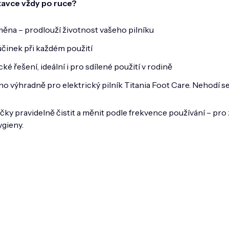
tavce vždy po ruce?
ěna – prodlouží životnost vašeho pilníku
 účinek při každém použití
ké řešení, ideální i pro sdílené použití v rodině
no výhradně pro elektrický pilník Titania Foot Care. Nehodí se
ky pravidelně čistit a měnit podle frekvence používání – pro
ygieny.