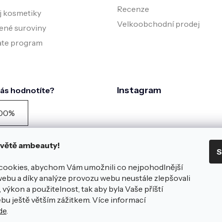
Recenze
j kosmetiky
Velkoobchodní prodej
ené suroviny
iate program
Instagram
nás hodnotíte?
00%
zníků doporučuje podle
zníku spokojenosti za
 světě ambeauty!
S
edních 90 dní
azit všech
981
hodnocení na
cookies, abychom Vám umožnili co nejpohodlnější
éce
webu a díky analýze provozu webu neustále zlepšovali
Sledovat na Instagra
 nám zanechte hodnocení
 výkon a použitelnost, tak aby byla Vaše příští
na e-shopu
bu ještě větším zážitkem. Více informací
de
.