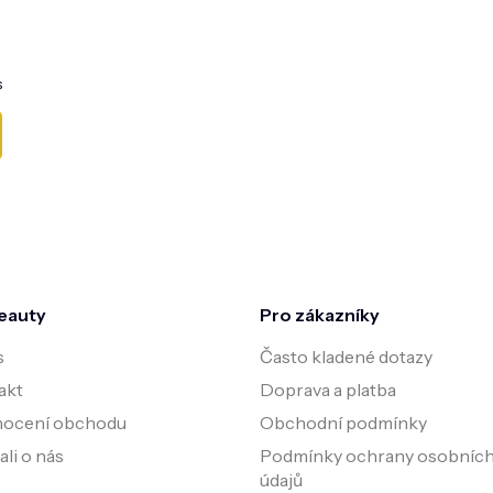
s
eauty
Pro zákazníky
s
Často kladené dotazy
akt
Doprava a platba
ocení obchodu
Obchodní podmínky
li o nás
Podmínky ochrany osobníc
údajů