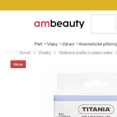
Přejít
na
obsah
Pleť
Vlasy
Zdraví
Kosmetické přístro
Domů
/
Značky
/
Oblíbené značky z celého světa
Akce