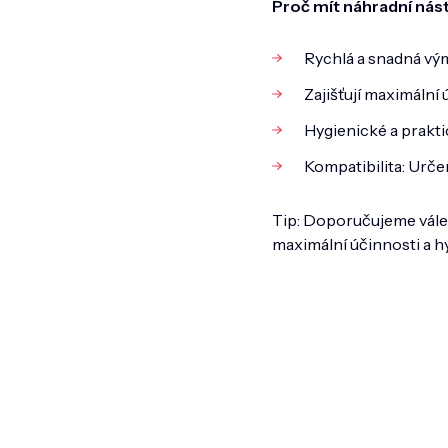
Proč mít náhradní nás
Rychlá a snadná vým
Zajišťují maximální
Hygienické a praktic
Kompatibilita: Urče
Tip: Doporučujeme váleč
maximální účinnosti a h