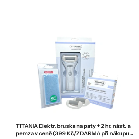
TITANIA Elektr. bruska na paty + 2 hr. nást. a
pemza v ceně (399 Kč/ZDARMA při nákupu