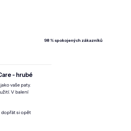
98 % spokojených zákazníků
Care - hrubé
 jako vaše paty.
žití. V balení
 dopřát si opět