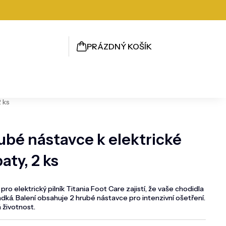
PRÁZDNÝ KOŠÍK
NÁKUPNÍ
KOŠÍK
 ks
ubé nástavce k elektrické
aty, 2 ks
ro elektrický pilník Titania Foot Care zajistí, že vaše chodidla
ká. Balení obsahuje 2 hrubé nástavce pro intenzivní ošetření.
 životnost.