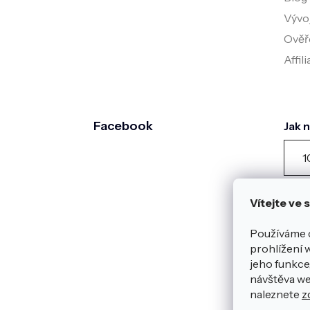
Vývo
Ověř
Affil
Facebook
Jak 
1
záka
dota
Vítejte ve
posl
Zobr
Používáme 
Heur
prohlížení 
Nebo
jeho funkce,
zde 
návštěva we
naleznete
z