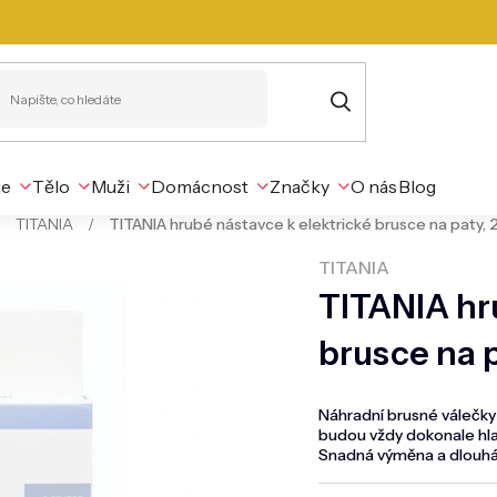
je
Tělo
Muži
Domácnost
Značky
O nás
Blog
/
TITANIA
/
TITANIA hrubé nástavce k elektrické brusce na paty, 2
TITANIA
TITANIA hr
brusce na p
Náhradní brusné válečky p
budou vždy dokonale hlad
Snadná výměna a dlouhá