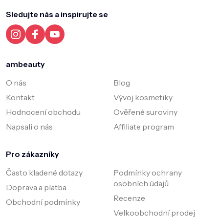
p
a
Sledujte nás a inspirujte se
t
í
ambeauty
O nás
Blog
Kontakt
Vývoj kosmetiky
Hodnocení obchodu
Ověřené suroviny
Napsali o nás
Affiliate program
Pro zákazníky
Často kladené dotazy
Podmínky ochrany
osobních údajů
Doprava a platba
Recenze
Obchodní podmínky
Velkoobchodní prodej