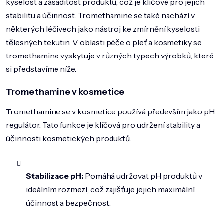
kyselost a zásaditost produktů, což je klíčové pro jejich
DOMÁCNOST
stabilitu a účinnost. Tromethamine se také nachází v
ZNAČKY
některých léčivech jako nástroj ke zmírnění kyselosti
tělesných tekutin. V oblasti péče o pleť a kosmetiky se
O NÁS
tromethamine vyskytuje v různých typech výrobků, které
BLOG
si představíme níže.
Tromethamine v kosmetice
Tromethamine se v kosmetice používá především jako pH
regulátor. Tato funkce je klíčová pro udržení stability a
účinnosti kosmetických produktů.
Stabilizace pH:
Pomáhá udržovat pH produktů v
ideálním rozmezí, což zajišťuje jejich maximální
účinnost a bezpečnost.