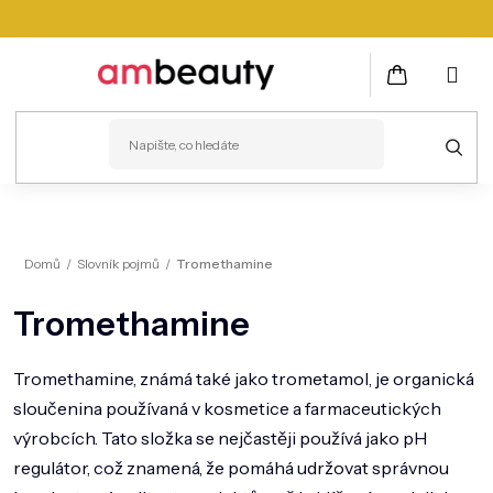
Přejít
na
obsah
NÁKUPNÍ
KOŠÍK
PLEŤ
Domů
/
Slovník pojmů
/
Tromethamine
VLASY
Tromethamine
ZDRAVÍ
KOSMETICKÉ PŘÍSTROJE
Tromethamine, známá také jako trometamol, je organická
sloučenina používaná v kosmetice a farmaceutických
TĚLO
výrobcích. Tato složka se nejčastěji používá jako pH
MUŽI
regulátor, což znamená, že pomáhá udržovat správnou